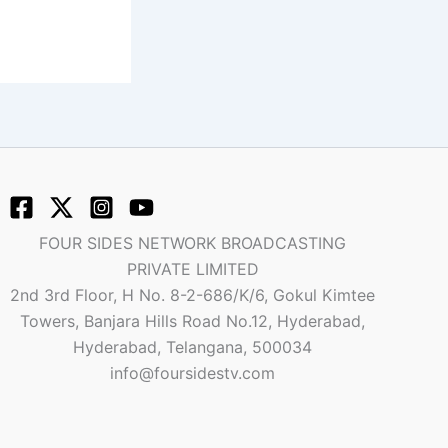
FOUR SIDES NETWORK BROADCASTING
PRIVATE LIMITED
2nd 3rd Floor, H No. 8-2-686/K/6, Gokul Kimtee
Towers, Banjara Hills Road No.12, Hyderabad,
Hyderabad, Telangana, 500034
info@foursidestv.com