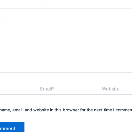
Email*
Website
ame, email, and website in this browser for the next time I commen