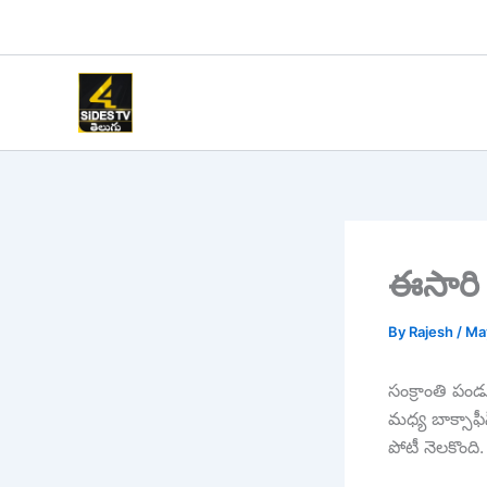
Skip
to
content
ఈసారి 
By
Rajesh
/
Ma
సంక్రాంతి పండ
మధ్య బాక్సాఫీ
పోటీ నెలకొంది.