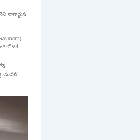
ేని నాగార్జున
 Ravindra)
బరిలో దిగే
ోనే
‘తండేల్’