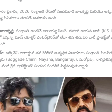
ారం ప్రకారం, 2026 సంక్రాంతి రేసులో నందమూరి బాలకృష్ణ మరియు అక్కిన
న్య సినిమాలు తలపడే అవకాశం ఉంది.
ాలకృష్ణ:
సంక్రాంతి అంటేనే బాలయ్య సీజన్. ఈసారి ఆయన బాబీ (K.S.
 వస్తున్న మాస్ యాక్షన్ ఎంటర్‌టైనర్‌తో లేదా తన తదుపరి భారీ ప్రాజెక్ట్‌తో 
ంది.
ీమ్:
అక్కినేని నాగార్జున తన కెరీర్‌లో అత్యధిక విజయాలు సంక్రాంతి సీజన్‌ల
ారు (Soggade Chinni Nayana, Bangarraju). మరోవైపు, నాగచైతన్య 
ంటి క్రేజీ ప్రాజెక్ట్‌లతో పండుగ సందడికి సిద్ధమవుతున్నారు.