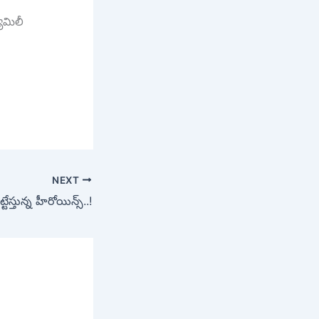
ామిలీ
NEXT
్టేస్తున్న హీరోయిన్స్..!