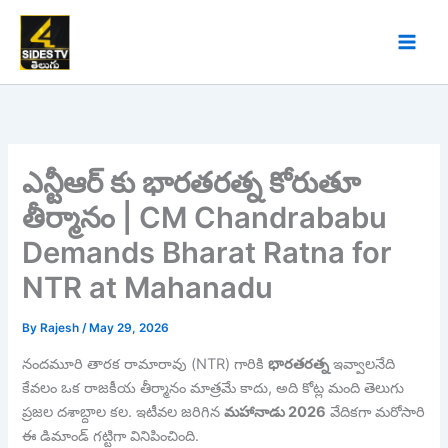
Skip
to
content
ఎన్టీఆర్ కు భారతరత్న కోరుతూ
తీర్మానం | CM Chandrababu
Demands Bharat Ratna for
NTR at Mahanadu
By
Rajesh
/
May 29, 2026
నందమూరి తారక రామారావు (NTR) గారికి
భారతరత్న
ఇవ్వాలనేది
కేవలం ఒక రాజకీయ తీర్మానం మాత్రమే కాదు, అది కోట్ల మంది తెలుగు
ప్రజల దశాబ్దాల కల. ఇటీవల జరిగిన
మహానాడు 2026
వేదికగా మరోసారి
ఈ డిమాండ్ గట్టిగా వినిపించింది.