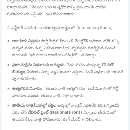
మాట్లాడుతూ, “తెలుగు జాతి ఆత్మగౌరవాన్ని ప్రపంచానికి చాటిన
మహనీయుడు ఎన్టీఆర్” అని కొనియాడారు.
2. ఎన్టీఆర్ ఎందుకు భారతరత్నకు అర్హులు? (Interesting Facts)
రాజకీయ విప్లవం:
పార్టీ పెట్టిన కేవలం
9 నెలల్లోనే
అధికారంలోకి వచ్చి,
అప్పటి వరకు ఉన్న ఏకపక్ష రాజకీయ వ్యవస్థను మార్చేసిన ఘనత
ఆయనది. ఇది భారత రాజకీయ చరిత్రలో ఒక రికార్డు.
ప్రజా సంక్షేమ పథకాలకు ఆద్యుడు:
నేడు మనం చూస్తున్న
₹2 కిలో
బియ్యం
, పేదలకు పక్కా ఇళ్లు, జనతా వస్త్రాలు వంటి పథకాలకు ఆయనే
పునాది వేశారు.
ఆత్మగౌరవ నినాదం:
“తెలుగు వారి ఆత్మగౌరవం” అనే నినాదంతో దిల్లీ
పాలకుల ముందు తెలుగు వారి సత్తా చాటారు.
జాతీయ రాజకీయాల్లో చక్రం:
అప్పట్లో కాంగ్రెస్ వ్యతిరేక శక్తులన్నింటినీ
ఏకం చేసి
నేషనల్ ఫ్రంట్ (National Front)
ఏర్పాటు చేయడంలో
ఆయన కీలక పాత్ర పోషించారు. కింగ్ మేకర్‌గా నిలిచారు.