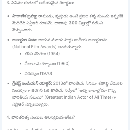
3. సినిమా రంగంలో అజేయమైన రికార్డులు
పౌరాణిక బ్రహ్మ:
రాముడు, కృష్ణుడు అంటే ప్రజల కళ్ళ ముందు ఇప్పటికీ
మెదిలేది ఎన్టీఆర్ రూపమే. దాదాపు
300 చిత్రాల్లో
నటించి
మెప్పించారు.
అవార్డుల పంట:
ఆయన మూడు సార్లు జాతీయ అవార్డులను
(National Film Awards) అందుకున్నారు.
తోడు దొంగలు
(1954)
సీతారామ కళ్యాణం
(1960)
వరకట్నం
(1970)
గ్రేటెస్ట్ ఇండియన్ యాక్టర్:
2013లో భారతీయ సినిమా శతాబ్ది వేడుకల
సందర్భంగా జరిగిన ఒక జాతీయ సర్వేలో “అన్ని కాలాల్లోనూ గొప్ప
భారతీయ నటుడు” (Greatest Indian Actor of All Time) గా
ఎన్టీఆర్ ఎన్నికయ్యారు.
4. భారతరత్న ఎందుకు ఆలస్యమవుతోంది?