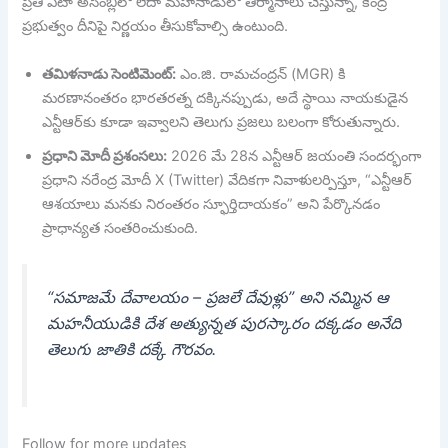
ప్రతి ఏటా అసెంబ్లీలో లేదా మహానాడులో తీర్మానాలు చేస్తున్నా, కేంద్ర
ప్రభుత్వం దీనిపై నిర్ణయం తీసుకోవాల్సి ఉంటుంది.
తమిళనాడు సెంటిమెంట్:
ఎం.జి. రామచంద్రన్ (MGR) కి
మరణానంతరం భారతరత్న దక్కినప్పుడు, అదే స్థాయి నాయకుడైన
ఎన్టీఆర్‌కు కూడా ఇవ్వాలని తెలుగు ప్రజలు బలంగా కోరుతున్నారు.
ప్రధాని మోదీ ప్రశంసలు:
2026 మే 28న ఎన్టీఆర్ జయంతి సందర్భంగా
ప్రధాని నరేంద్ర మోదీ X (Twitter) వేదికగా నివాళులర్పిస్తూ, “ఎన్టీఆర్
ఆశయాలు మనకు నిరంతరం స్ఫూర్తిదాయకం” అని పేర్కొనడం
ప్రాధాన్యత సంతరించుకుంది.
“సమాజమే దేవాలయం – ప్రజలే దేవుళ్లు” అని నమ్మిన ఆ
మహనీయుడికి దేశ అత్యున్నత పురస్కారం దక్కడం అనేది
తెలుగు జాతికి దక్కే గౌరవం.
Follow for more updates