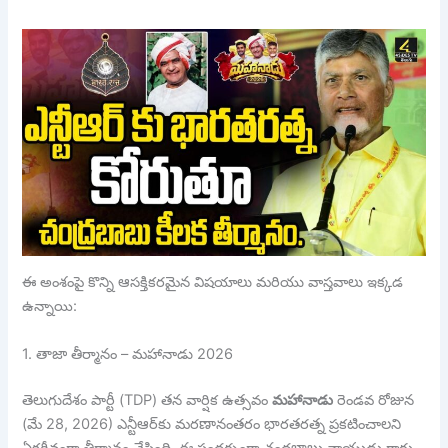
ఈ అంశంపై కొన్ని ఆసక్తికరమైన విషయాలు మరియు వాస్తవాలు ఇక్కడ
ఉన్నాయి:
1. తాజా తీర్మానం – మహానాడు 2026
తెలుగుదేశం పార్టీ (TDP) తన వార్షిక ఉత్సవం
మహానాడు
రెండవ రోజున
(మే 28, 2026) ఎన్టీఆర్‌కు మరణానంతరం భారతరత్న ప్రకటించాలని
ఏకగ్రీవంగా తీర్మానం చేసింది. ఈ సందర్భంగా చంద్రబాబు నాయుడు గారు