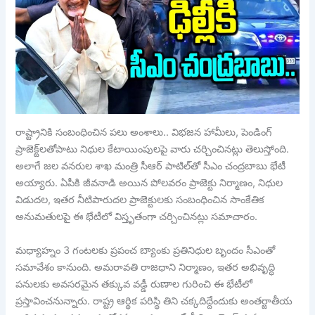
రాష్ట్రానికి సంబంధించిన పలు అంశాలు.. విభజన హామీలు, పెండింగ్
ప్రాజెక్ట్‌లతోపాటు నిధుల కేటాయింపులపై వారు చర్చించినట్లు తెలుస్తోంది.
అలాగే జల వనరుల శాఖ మంత్రి సీఆర్ పాటిల్‌తో సీఎం చంద్రబాబు భేటీ
అయ్యారు. ఏపీకి జీవనాడి అయిన పోలవరం ప్రాజెక్టు నిర్మాణం, నిధుల
విడుదల, ఇతర నీటిపారుదల ప్రాజెక్టులకు సంబంధించిన సాంకేతిక
అనుమతులపై ఈ భేటీలో విస్తృతంగా చర్చించినట్లు సమాచారం.
మధ్యాహ్నం 3 గంటలకు ప్రపంచ బ్యాంకు ప్రతినిధుల బృందం సీఎంతో
సమావేశం కానుంది. అమరావతి రాజధాని నిర్మాణం, ఇతర అభివృద్ధి
పనులకు అవసరమైన తక్కువ వడ్డీ రుణాల గురించి ఈ భేటీలో
ప్రస్తావించనున్నారు. రాష్ట్ర ఆర్థిక పరిస్థి తిని చక్కదిద్దేందుకు అంతర్జాతీయ