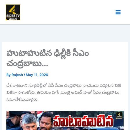
Skip
to
content
హుటాహుటిన ఢిల్లీకి సీఎం
చంద్రబాబు…
By
Rajesh
/
May 11, 2026
దేశ రాజధాని న్యూఢిల్లీలో ఏపీ సీఎం చంద్రబాబు నాయుడు పర్యటన బిజీ
బిజీగా సాగుతోంది. ఉదయం హోం మంత్రి అమిత్ షాతో సీఎం చంద్రబాబు
సమావేశమయ్యారు.