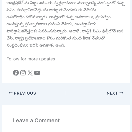
ఆంధ్రప్రదేశ్ ను పెట్టుబడులకు స్వర్గధామంగా మార్చాలన్న సంకల్పంతో ఉన్న
సీఎం, పారిశ్రామికవేత్తలను ఆకట్టుకునేందుకు ఈ వేదికను
ఉపయోగించుకోనున్నారు. రాష్ట్రంలో ఉన్న అవకాశాలు, ప్రభుత్వం
అందిస్తున్న ప్రోత్సాహకాల గురించి దేశీయ, అంతర్జాతీయ
పారిశ్రామికవేత్తలకు వివరించనున్నారు. అలాగే, రాత్రికి సీఎం ఢిల్లీలోనే బస
చేసి, రాష్ట్ర ప్రయోజనాల కోసం మరికొంత మంది కీలక నేతలతో
సంప్రదింపులు జరిపే అవకాశం ఉంది.
Follow for more updates
Facebook
Instagram
X
YouTube
PREVIOUS
NEXT
Leave a Comment