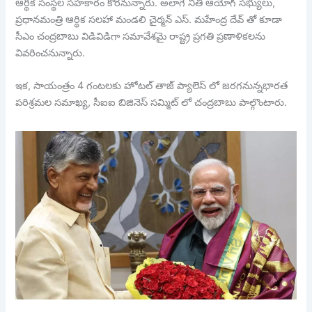
ఆర్థిక సంస్థల సహకారం కోరనున్నారు. అలాగే నీతి ఆయోగ్ సభ్యులు,
ప్రధానమంత్రి ఆర్థిక సలహా మండలి చైర్మన్ ఎస్. మహేంద్ర దేవ్ తో కూడా
సీఎం చంద్రబాబు విడివిడిగా సమావేశమై రాష్ట్ర ప్రగతి ప్రణాళికలను
వివరించనున్నారు.
ఇక, సాయంత్రం 4 గంటలకు హోటల్ తాజ్ ప్యాలెస్ లో జరగనున్నభారత
పరిశ్రమల సమాఖ్య, సీఐఐ బిజినెస్ సమ్మిట్ లో చంద్రబాబు పాల్గొంటారు.