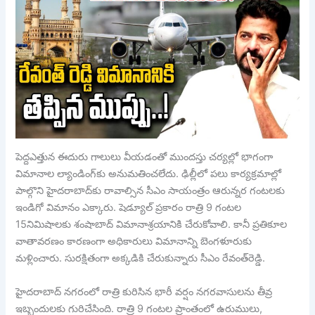
పెద్దఎత్తున ఈదురు గాలులు వీయడంతో ముందస్తు చర్యల్లో భాగంగా
విమానాల ల్యాండింగ్‌కు అనుమతించలేదు. ఢిల్లీలో పలు కార్యక్రమాల్లో
పాల్గొని హైదరాబాద్‌కు రావాల్సిన సీఎం సాయంత్రం ఆరున్నర గంటలకు
ఇండిగో విమానం ఎక్కారు. షెడ్యూల్‌ ప్రకారం రాత్రి 9 గంటల
15నిమిషాలకు శంషాబాద్‌ విమానాశ్రయానికి చేరుకోవాలి. కానీ ప్రతికూల
వాతావరణం కారణంగా అధికారులు విమానాన్ని బెంగళూరుకు
మళ్లించారు. సురక్షితంగా అక్కడికి చేరుకున్నారు సీఎం రేవంత్‌రెడ్డి.
హైదరాబాద్ నగరంలో రాత్రి కురిసిన భారీ వర్షం నగరవాసులను తీవ్ర
ఇబ్బందులకు గురిచేసింది. రాత్రి 9 గంటల ప్రాంతంలో ఉరుములు,