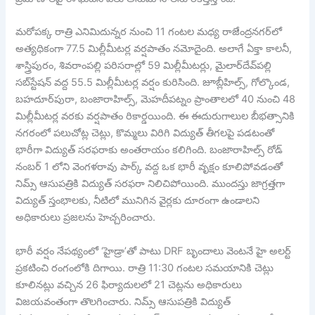
మరోపక్క రాత్రి ఎనిమిదున్నర నుంచి 11 గంటల మధ్య రాజేంద్రనగర్‌లో
అత్యధికంగా 77.5 మిల్లీమీటర్ల వర్షపాతం నమోదైంది. అలాగే ఏక్తా కాలనీ,
శాస్త్రిపురం, శివరాంపల్లి పరిసరాల్లో 59 మిల్లీమీటర్లు, మైలార్‌దేవ్‌పల్లి
సబ్‌స్టేషన్ వద్ద 55.5 మిల్లీమీటర్ల వర్షం కురిసింది. జూబ్లీహిల్స్, గోల్కొండ,
బహదూర్‌పురా, బంజారాహిల్స్, మెహదీపట్నం ప్రాంతాలలో 40 నుంచి 48
మిల్లీమీటర్ల వరకు వర్షపాతం రికార్డయింది. ఈ ఈదురుగాలుల బీభత్సానికి
నగరంలో పలుచోట్ల చెట్లు, కొమ్మలు విరిగి విద్యుత్ తీగలపై పడటంతో
భారీగా విద్యుత్ సరఫరాకు అంతరాయం కలిగింది. బంజారాహిల్స్ రోడ్
నంబర్ 1 లోని వెంగళరావు పార్క్ వద్ద ఒక భారీ వృక్షం కూలిపోవడంతో
నిమ్స్ ఆసుపత్రికి విద్యుత్ సరఫరా నిలిచిపోయింది. ముందస్తు జాగ్రత్తగా
విద్యుత్ స్తంభాలకు, నీటిలో మునిగిన వైర్లకు దూరంగా ఉండాలని
అధికారులు ప్రజలను హెచ్చరించారు.
భారీ వర్షం నేపథ్యంలో ‘హైడ్రా’తో పాటు DRF బృందాలు వెంటనే హై అలర్ట్
ప్రకటించి రంగంలోకి దిగాయి. రాత్రి 11:30 గంటల సమయానికి చెట్లు
కూలినట్లు వచ్చిన 26 ఫిర్యాదులలో 21 చెట్లను అధికారులు
విజయవంతంగా తొలగించారు. నిమ్స్ ఆసుపత్రికి విద్యుత్