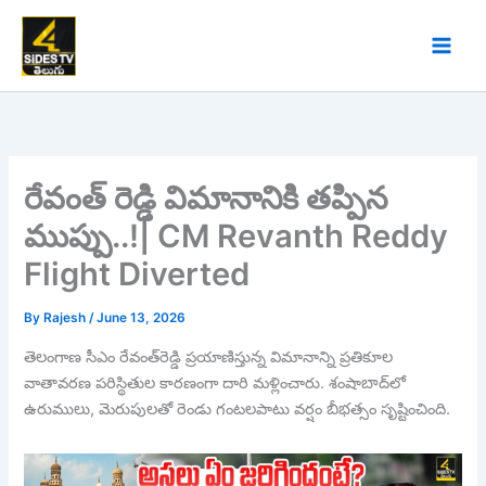
Skip
to
content
రేవంత్ రెడ్డి విమానానికి తప్పిన
ముప్పు..!| CM Revanth Reddy
Flight Diverted
By
Rajesh
/
June 13, 2026
తెలంగాణ సీఎం రేవంత్‌రెడ్డి ప్రయాణిస్తున్న విమానాన్ని ప్రతికూల
వాతావరణ పరిస్థితుల కారణంగా దారి మళ్లించారు. శంషాబాద్‌లో
ఉరుములు, మెరుపులతో రెండు గంటలపాటు వర్షం బీభత్సం సృష్టించింది.