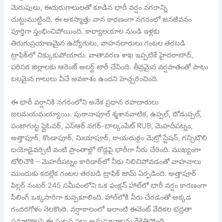
మెరుపులు, ఈదురుగాలులతో కూడిన భారీ వర్షం నగరాన్ని
చుట్టుముట్టింది. ఈ అకస్మాత్తు వాన కారణంగా నగరంలో జనజీవనం
పూర్తిగా స్తంభించిపోయింది. కార్యాలయాల నుండి ఇళ్లకు
తిరుగుప్రయాణమైన ఉద్యోగులు, వాహనదారులు గంటల తరబడి
ట్రాఫిక్‌లో చిక్కుకుపోయారు. వాతావరణ శాఖ ఇప్పటికే హైదరాబాద్,
పరిసర జిల్లాలకు ఆరెంజ్ అలర్ట్ జారీ చేసింది. తీవ్రమైన వర్షపాతంతో పాటు
బలమైన గాలులు వీచే అవకాశం ఉందని హెచ్చరించింది.
ఈ భారీ వర్షానికి నగరంలోని అనేక ప్రధాన రహదారులు
జలమయమయ్యాయి. పురానాపూల్ శ్మశానవాటిక, ఉప్పల్, బోడుప్పల్,
పంజాగుట్ట ఫ్లైఓవర్, ఎస్ఆర్ నగర్-బాల్కంపేట్ RUB, మెహదీపట్నం,
అత్తాపూర్, కొండాపూర్, మియాపూర్, రాయదుర్గం మెట్రో స్టేషన్, గచ్చిబౌలి
బయోడైవర్సిటీ వంటి ప్రాంతాల్లో రోడ్లపై భారీగా నీరు చేరింది. ముఖ్యంగా
టోలిచౌకి – మెహదీపట్నం కారిడార్‌లో నీరు నిలిచిపోవడంతో వాహనాలు
ముందుకు కదల్లేక గంటల తరబడి ట్రాఫిక్ జామ్ ఏర్పడింది. అత్తాపూర్
పిల్లర్ నంబర్ 245 సమీపంలోని ఒక ఫంక్షన్ హాల్‌లో భారీ వర్షం కారణంగా
సీలింగ్ ఒక్కసారిగా కుప్పకూలింది. హాల్‌లోకి నీరు చేరడంతో అక్కడ
గందరగోళం నెలకొంది. వర్షాకాలంలో ఇలాంటి ఈవెంట్ వేదికల భద్రతా
ప్రమాణాలపై ఈ ఘటన పలు అనుమానాలను రేకెత్తిస్తోంది.