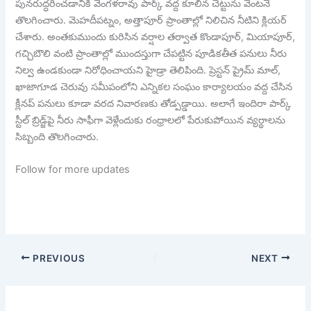
పునరుద్ధరించడానికి వెంగళరావు పార్క్ వద్ద కూలిన చెట్టును వెంటనే
తొలగించారు. మెహదీపట్నం, అత్తాపూర్ ప్రాంతాల్లో నిలిచిన నీటిని క్లియర్
చేశారు. అంతకుముందు కురిసిన వర్షాల తర్వాత కొండాపూర్, మియాపూర్,
గచ్చిబౌలి వంటి ప్రాంతాల్లో ముందస్తుగా చేపట్టిన పూడికతీత పనులు నీరు
నిల్వ ఉండకుండా నిరోధించాయని హైడ్రా తెలిపింది. ప్రెస్టన్ ప్రైమ్ మాల్,
ఖాజాగూడ చెరువు సమీపంలోని ఎన్నికల సంఘం కార్యాలయం వద్ద చేసిన
క్లీనప్ పనులు కూడా వరద నివారణకు తోడ్పడ్డాయి. అలాగే ఇందిరా పార్క్
స్టీల్ బ్రిడ్జ్‌పై నీరు సాఫీగా వెళ్లేందుకు రంధ్రాలలో పేరుకుపోయిన వ్యర్థాలను
సిబ్బంది తొలగించారు.
Follow for more updates
PREVIOUS
NEXT