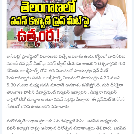
కాసేపట్లో హైకోర్టులో విచారణకు వచ్చే అవకాశం ఉంది. కోర్టులో వాదనలకు
ముందే తన ప్రెస్ మీట్ పై పవన్ ట్వీట్ చేయడం అందరిని ఆశ్చర్యానికి గురి
చేసింది. జూబ్లీహిల్స్ లోని తన నివాసంలో సాయంత్రం ప్రెస్ మీట్
పెడతానన్నారు పవన్. జూబ్లీహిల్స్ నివాసంలో సాయంత్రం 4.30 నుంచి
5.30 గంటల మధ్య పవన్ మాట్లాడే అవకాశం కనిపిస్తోంది. మరి దీనికైనా
తెలంగాణ పోలీస్ డిపార్ట్‎మెంట్ పర్మిషన్ ఇవ్వాలని.. దీనికైనా పర్మిషన్
ఇస్తారో లేదో చూద్దాం అంటూ పవన్ సెటైర్లు పేల్చారు. ఈ ప్రెస్‎మీట్ జనసేన
నేతలతో కలిసి ఉంటుందని సమాచారం.
మరోపక్కతెలంగాణ ప్రజలకు ఏపీ డిప్యూటీ సీఎం, జనసేన అధ్యక్షుడు
పవన్‌ కల్యాణ్‌ రాష్ట్ర ఆవిర్భావ దినోత్సవ శుభాకాంక్షలు తెలిపారు. జనసేన