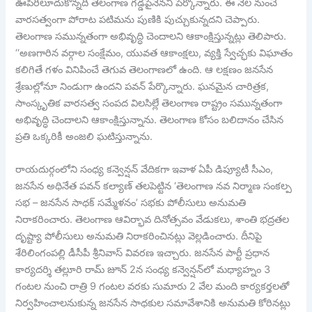
ఊపిరిలూదుకొన్నది తెలంగాణ గడ్డపైనేనని పేర్కొన్నారు. ఈ నేల నుంచే
వారసత్వంగా పోరాట పటిమను పుణికి పుచ్చుకున్నదని చెప్పారు.
తెలంగాణ సమున్నతంగా అభివృద్ధి చెందాలని ఆకాంక్షిస్తున్నట్లు తెలిపారు.
‘‘అణగారిన వర్గాల సంక్షేమం, యువత ఆకాంక్షలు, వ్యక్తి స్వేచ్ఛకు విఘాతం
కలిగితే గళం వినిపించే తెగువ తెలంగాణలో ఉంది. ఆ లక్షణం జనసేన
శ్రేణుల్లోనూ నిండుగా ఉందని పవన్ పేర్కొన్నారు. ఘనమైన చారిత్రక,
సాంస్కృతిక వారసత్వ సంపద విలసిల్లే తెలంగాణ రాష్ట్రం సమున్నతంగా
అభివృద్ధి చెందాలని ఆకాంక్షిస్తున్నాను. తెలంగాణ కోసం బలిదానం చేసిన
ప్రతి ఒక్కరికీ అంజలి ఘటిస్తున్నాను.
రాయదుర్గంలోని సంధ్య కన్వెన్షన్ వేదికగా ఇవాళ ఏపీ డిప్యూటీ సీఎం,
జనసేన అధినేత పవన్ కల్యాణ్ తలపెట్టిన ‘తెలంగాణ నవ నిర్మాణ సంకల్ప
సభ – జనసేన సాధక్ సమ్మేళనం’ సభకు పోలీసులు అనుమతి
నిరాకరించారు. తెలంగాణ ఆవిర్భావ దినోత్సవం వేడుకలు, శాంతి భద్రతల
దృష్ట్యా పోలీసులు అనుమతి నిరాకరించినట్లు వెల్లడించారు. దీనిపై
శేరిలింగంపల్లి డీసీపీ శ్రీనివాస్ వివరణ ఇచ్చారు. జనసేన పార్టీ ప్రధాన
కార్యదర్శి తల్లూరి రామ్ జూన్ 2న సంధ్య కన్వెన్షన్‌లో మధ్యాహ్నం 3
గంటల నుంచి రాత్రి 9 గంటల వరకు సుమారు 2 వేల మంది కార్యకర్తలతో
నిర్వహించాలనుకున్న జనసేన సాధకుల సమావేశానికి అనుమతి కోరినట్లు