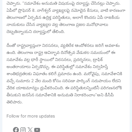
చెప్పారు. ‘‘సమావేశం అనుమతి విషయంపై దర్యాప్తు చేసినట్లు చెప్పారు.
ఏపీలో ప్రొఫెసర్ కె. నాగేశ్వర్ వ్యాఖ్యలపై నమోదైన కేసులు, వాటి కారణంగా
తెలంగాణలో ఏర్పడిన ఉద్రిక్త పరిస్థితులు, అలాగే కొందరు ఏపీ రాజకీయ
నాయకులు చేసిన వ్యాఖ్యల వల్ల తెలంగాణ ప్రజల మనోభావాలు
దెబ్బతిన్నాయని దర్యాప్తులో తేలింది.
దీంతో రాష్ట్రవ్యాప్తంగా నిరసనలు, వ్యతిరేక ఆందోళనలు జరిగే అవకాశం
ఉంది. తెలంగాణ రాష్ట్ర ఆవిర్భావ దినోత్సవ వేడుకల సమయంలో ఈ
సమావేశం వల్ల భారీ స్థాయిలో నిరసనలు, ప్రదర్శనలు, ట్రాఫిక్
అంతరాయాలు ఏర్పడొచ్చు. ఈ పరిస్థితుల్లో సమావేశం నిర్వహిస్తే
శాంతిభద్రతలకు విఘాతం కలిగే ప్రమాదం ఉంది. మరోవైపు, సమావేశానికి
వచ్చే సుమారు 2 వేల మంది కోసం సరిపడా పార్కింగ్ సదుపాయం లేదని
వేదిక యాజమాన్యం ధ్రువీకరించింది. ఈ పరిస్థితులన్నింటినీ పరిగణనలోకి
తీసుకుని జనసేన సమావేశానికి అనుమతి నిరాకరించాం’’అని డీసీపీ
తెలిపారు.
Follow for more updates
Facebook
Instagram
X
YouTube