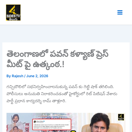
Skip
to
content
తెలంగాణలో పవన్ కళ్యాణ్ ప్రెస్
మీట్ పై ఉత్కంఠ.!
By
Rajesh
/
June 2, 2026
గచ్చిబౌలిలో సభనిర్వహించాలనుకున్న పవన్ కు గెట్టి షాక్ తగిలింది.
పోలీసులు అనుమతి నిరాకరించడంతో హైకోర్టులో రిట్ పిటిషన్ వేశారు
పార్టీ ప్రధాన కార్యదర్శి రామ్ తాళ్లూరి.