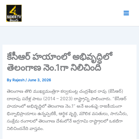
Skip
to
content
కేసీఆర్ హయాంలో అభివృద్ధిలో
తెలంగాణ నెం.1గా నిలిచింది
By
Rajesh
/
June 3, 2026
తెలంగాణ తొలి ముఖ్యమంత్రిగా కల్వకుంట్ల చంద్రశేఖర రావు (కేసీఆర్)
దాదాపు పదేళ్ల పాటు (2014 – 2023) రాష్ట్రాన్ని పాలించారు. “కేసీఆర్
హయాంలో అభివృద్ధిలో తెలంగాణ నెం.1” అనే అంశంపై రాజకీయంగా
భిన్నాభిప్రాయాలు ఉన్నప్పటికీ, ఆర్థిక వృద్ధి, మౌలిక వసతులు, సాగునీరు,
సంక్షేమ రంగాలలో తెలంగాణ దేశంలోనే అగ్రగామి రాష్ట్రాలలో ఒకటిగా
నిలిచిందనేది వాస్తవం.