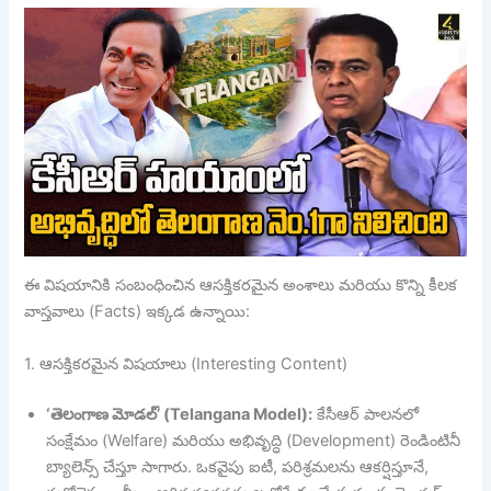
ఈ విషయానికి సంబంధించిన ఆసక్తికరమైన అంశాలు మరియు కొన్ని కీలక
వాస్తవాలు (Facts) ఇక్కడ ఉన్నాయి:
1. ఆసక్తికరమైన విషయాలు (Interesting Content)
‘తెలంగాణ మోడల్’ (Telangana Model):
కేసీఆర్ పాలనలో
సంక్షేమం (Welfare) మరియు అభివృద్ధి (Development) రెండింటినీ
బ్యాలెన్స్ చేస్తూ సాగారు. ఒకవైపు ఐటీ, పరిశ్రమలను ఆకర్షిస్తూనే,