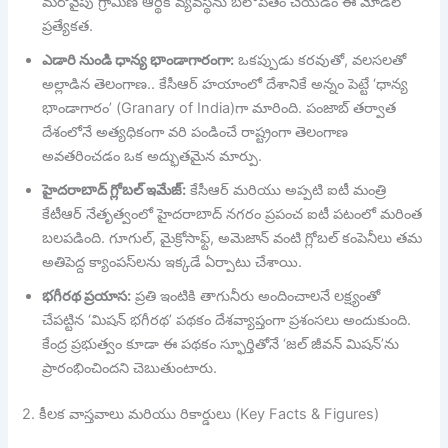
మరోవైపు గ్రామీణ ఆర్థిక వ్యవస్థను బలోపేతం చేయడం ఈ మోడల్
ప్రత్యేకత.
ఎడారి నుండి ధాన్య భాండాగారంగా:
ఒకప్పుడు కరవుతో, వలసలతో
అల్లాడిన తెలంగాణ.. కేసీఆర్ హయాంలో దేశానికే అన్నం పెట్టే ‘ధాన్య
భాండాగారం’ (Granary of India)గా మారింది. పంజాబ్ తర్వాత
దేశంలోనే అత్యధికంగా వరి పండించే రాష్ట్రంగా తెలంగాణ
అవతరించడం ఒక అద్భుతమైన మార్పు.
హైదరాబాద్ గ్లోబల్ ఇమేజ్:
కేసీఆర్ మరియు అప్పటి ఐటీ మంత్రి
కేటీఆర్ నేతృత్వంలో హైదరాబాద్ నగరం ప్రపంచ ఐటీ పటంలో మరింత
బలపడింది. గూగుల్, మైక్రోసాఫ్ట్, అమెజాన్ వంటి గ్లోబల్ కంపెనీలు తమ
అతిపెద్ద క్యాంపస్‌లను ఇక్కడే ఏర్పాటు చేశాయి.
భగీరథ ప్రయాస:
ప్రతి ఇంటికి తాగునీరు అందించాలనే లక్ష్యంతో
చేపట్టిన ‘మిషన్ భగీరథ’ పథకం దేశవ్యాప్తంగా ప్రశంసలు అందుకుంది.
కేంద్ర ప్రభుత్వం కూడా ఈ పథకం స్ఫూర్తితోనే ‘జల్ జీవన్ మిషన్’ను
ప్రారంభించిందని చెబుతుంటారు.
2. కీలక వాస్తవాలు మరియు రికార్డులు (Key Facts & Figures)