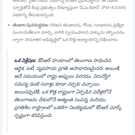
అందించే ‘రైతు బంధు’ పథకాన్ని కేసీఆర్ ప్రవేశపెట్టారు. ఈ పథకం
స్ఫూర్తితోనే కేంద్ర ప్రభుత్వం దేశవ్యాప్తంగా ‘పీఎం కిసాన్’ (PM-KISAN)
పథకాన్ని తీసుకువచ్చింది.
తండాల పునరుద్ధరణ:
గిరిజన తండాలను, గోండు గూడాలను ప్రత్యేక
పంచాయతీలుగా మార్చి, వారికి స్వయంపాలన హక్కును కల్పించడం
ద్వారా సామాజిక అభివృద్ధిలో ఒక కొత్త అధ్యాయాన్ని లిఖించారు.
ఒక విశ్లేషణ:
కేసీఆర్ హయాంలో తెలంగాణ సాధించిన
ఆర్థిక, ఐటీ, వ్యవసాయ ప్రగతి అసాధారణమైనది. అయితే,
అదే సమయంలో రాష్ట్ర అప్పులు పెరగడం, నిరుద్యోగ
సమస్య వంటి సవాళ్లు కూడా చర్చకు వచ్చాయి.
అయినప్పటికీ, ఒక కొత్త రాష్ట్రంగా ఏర్పడిన పదేళ్లలోనే
తెలంగాణను దేశంలోనే అత్యంత సంపన్న మరియు
ప్రగతిశీల రాష్ట్రాలలో ఒకటిగా నిలబెట్టడంలో కేసీఆర్ మార్క్
స్పష్టంగా కనిపిస్తుంది.