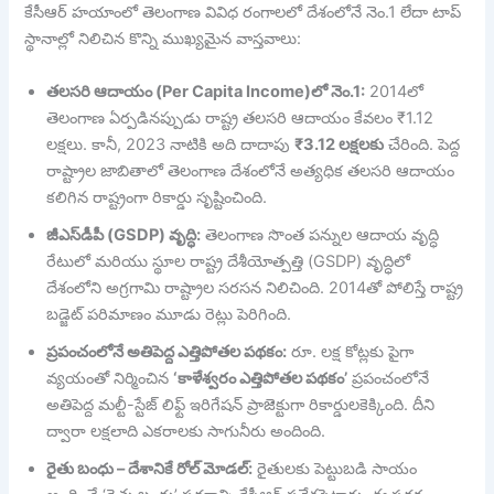
కేసీఆర్ హయాంలో తెలంగాణ వివిధ రంగాలలో దేశంలోనే నెం.1 లేదా టాప్
స్థానాల్లో నిలిచిన కొన్ని ముఖ్యమైన వాస్తవాలు:
తలసరి ఆదాయం (Per Capita Income)లో నెం.1:
2014లో
తెలంగాణ ఏర్పడినప్పుడు రాష్ట్ర తలసరి ఆదాయం కేవలం ₹1.12
లక్షలు. కానీ, 2023 నాటికి అది దాదాపు
₹3.12 లక్షలకు
చేరింది. పెద్ద
రాష్ట్రాల జాబితాలో తెలంగాణ దేశంలోనే అత్యధిక తలసరి ఆదాయం
కలిగిన రాష్ట్రంగా రికార్డు సృష్టించింది.
జీఎస్‌డీపీ (GSDP) వృద్ధి:
తెలంగాణ సొంత పన్నుల ఆదాయ వృద్ధి
రేటులో మరియు స్థూల రాష్ట్ర దేశీయోత్పత్తి (GSDP) వృద్ధిలో
దేశంలోని అగ్రగామి రాష్ట్రాల సరసన నిలిచింది. 2014తో పోలిస్తే రాష్ట్ర
బడ్జెట్ పరిమాణం మూడు రెట్లు పెరిగింది.
ప్రపంచంలోనే అతిపెద్ద ఎత్తిపోతల పథకం:
రూ. లక్ష కోట్లకు పైగా
వ్యయంతో నిర్మించిన
‘కాళేశ్వరం ఎత్తిపోతల పథకం’
ప్రపంచంలోనే
అతిపెద్ద మల్టీ-స్టేజ్ లిఫ్ట్ ఇరిగేషన్ ప్రాజెక్టుగా రికార్డులకెక్కింది. దీని
ద్వారా లక్షలాది ఎకరాలకు సాగునీరు అందింది.
రైతు బంధు – దేశానికే రోల్ మోడల్:
రైతులకు పెట్టుబడి సాయం