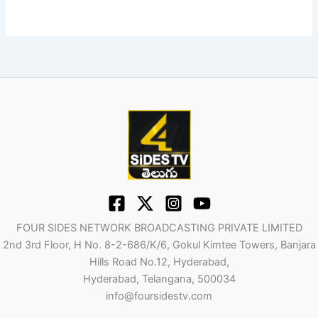
FOUR SIDES NETWORK BROADCASTING PRIVATE LIMITED
2nd 3rd Floor, H No. 8-2-686/K/6, Gokul Kimtee Towers, Banjara
Hills Road No.12, Hyderabad,
Hyderabad, Telangana, 500034
info@foursidestv.com