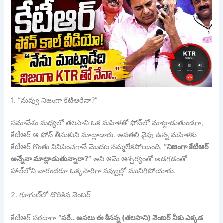
1. “నువ్వు నిజంగా కేటీఆరేనా?”
సమావేశం మధ్యలో తలసాని ఒక మహిళతో ఫోన్‌లో మాట్లాడుతుండగా,
కేటీఆర్ ఆ ఫోన్ తీసుకుని మాట్లాడారు. అవతలి వైపు ఉన్న మహిళకు
కేటీఆర్ గొంతు వినిపించగానే మొదట నమ్మలేకపోయింది.
“నిజంగా కేటీఆర్
అన్నేనా మాట్లాడుతున్నారా?”
అని ఆమె ఆశ్చర్యంతో అడగడంతో
హాల్‌లోని వారందరూ ఒక్కసారిగా నవ్వుల్లో మునిగిపోయారు.
2. గూగుల్‌లో దొరికిన నెంబర్
కేటీఆర్ సరదాగా
“సరే.. అసలు ఈ శీనన్న (తలసాని) నెంబర్ నీకు ఎక్కడ