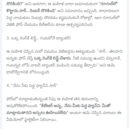
దొరికింది?”
అని అడగగా, ఆ మహిళ చాలా అమాయకంగా
“గూగుల్‌లో
కొట్టాను సార్.. నెంబర్ దొరికింది”
అని సమాధానం ఇచ్చింది. సాధారణంగా
పెద్ద నాయకుల నెంబర్లు దొరకడం కష్టమనుకునే రోజుల్లో, ఇలా గూగుల్‌లో
వెతికి ఫోన్ చేయడం కేటీఆర్‌ను కూడా ఆశ్చర్యపరిచింది.
3. ఒక్క రింగ్‌కే లిఫ్ట్.. గంటలోనే ట్యాంకర్!
ఆ మహిళ చెప్పిన మరో విషయం నెటిజన్లను ఆకట్టుకుంది. “సార్.. తలసాని
అన్నకు ఫోన్ చేస్తే
ఒక్క రింగ్‌కే లిఫ్ట్ చేశారు
. నీటి సమస్య ఉందని చెప్పగానే,
గంటన్నర లోపే వాటర్ ట్యాంకర్ పంపించి సమస్య తీర్చారు” అని ఆమె
భావోద్వేగానికి లోనయ్యింది.
4. “నేను నీకు పెద్ద ఫ్యాన్‌ని సార్”
ఫోన్‌లో మాట్లాడుతున్నంత సేపు ఆ మహిళ తన ఆనందాన్ని
ఆపుకోలేకపోయింది.
“కేటీఆర్ అన్న.. నేను మీకు పెద్ద ఫ్యాన్‌ని. మీతో
మాట్లాడుతానని అస్సలు ఊహించలేదు”
అంటూ ఆమె చెప్పిన మాటలు ఈ
వీడియోలో హైలైట్‌గా నిలిచాయి.