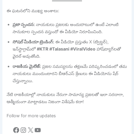
ఈ ఘటనలోని ముఖ్య అంశాలు:
ప్రజా స్పందన:
నాయకులు ప్రజలకు అందుబాటులో ఉంటే ఎలాంటి
సానుకూల స్పందన వస్తుందో ఈ వీడియో నిరూపించింది.
సోషల్ మీడియా ట్రెండింగ్:
ఈ వీడియో ప్రస్తుతం X (ట్విట్టర్),
ఇన్‌స్టాగ్రామ్‌లో
#KTR #Talasani #ViralVideo
హాష్‌ట్యాగ్‌లతో
వైరల్ అవుతోంది.
రాజకీయ మైలేజ్:
ప్రజల సమస్యలను తక్షణమే పరిష్కరించడంలో తమ
నాయకులు ముందుంటారని బీఆర్ఎస్ శ్రేణులు ఈ వీడియోను షేర్
చేస్తున్నాయి.
నేటి రాజకీయాల్లో నాయకులు నేరుగా సామాన్య ప్రజలతో ఇలా సరదాగా,
ఆత్మీయంగా మాట్లాడటం నిజంగా విశేషమే కదా!
Follow for more updates
Facebook
Instagram
X
YouTube