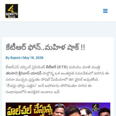
Skip
to
content
కేటీఆర్ ఫోన్..మహిళ షాక్ !!
By
Rajesh
/
May 18, 2026
బీఆర్ఎస్ వర్కింగ్ ప్రెసిడెంట్
కేటీఆర్ (KTR)
మరియు మాజీ మంత్రి
తలసాని శ్రీనివాస్ యాదవ్
పాల్గొన్న ఒక అంతర్గత సమావేశంలో జరిగిన ఈ
సరదా ముచ్చట ప్రస్తుతం సోషల్ మీడియాలో తెగ వైరల్ అవుతోంది.
“లీడర్లు ఫోన్లు ఎత్తరు” అనే అపోహను పోగొడుతూ సాగిన ఈ
సంభాషణలోని ఆసక్తికర అంశాలు ఇవే: