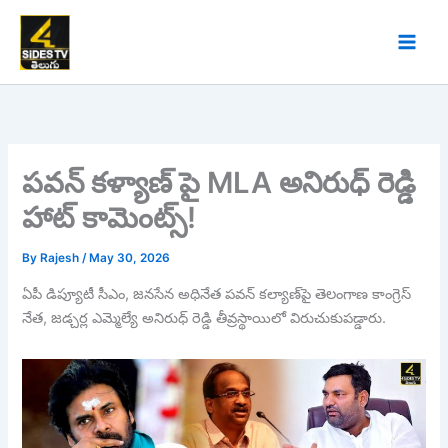
Skip
to
content
పవన్‌ కళ్యాణ్ పై MLA అనిరుధ్ రెడ్డి
హాట్ కామెంట్స్!
By
Rajesh
/
May 30, 2026
ఏపీ డిప్యూటీ సీఎం, జనసేన అధినేత పవన్ కల్యాణ్‌పై తెలంగాణ కాంగ్రెస్
నేత, జడ్చర్ల ఎమ్మెల్యే అనిరుధ్ రెడ్డి తీవ్రస్థాయిలో విరుచుకుపడ్డారు.