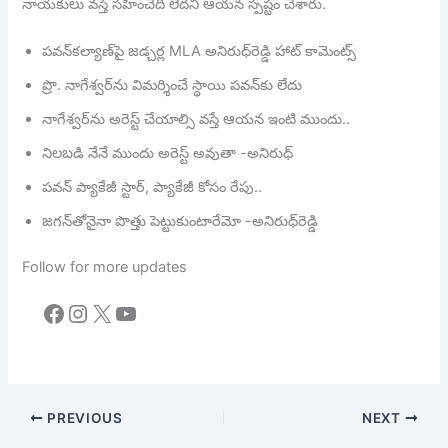
నాయకులు వస్తే సహించేది లేదని ఆయన స్పష్టం చేశారు.
పవన్‎కల్యాణ్‎పై జడ్చర్ల MLA అనిరుధ్‎రెడ్డి హాట్ కామెంట్స్
ప్రొ. నాగేశ్వర్‎ను విమర్శించే స్థాయి పవన్‎కు లేదు
నాగేశ్వర్‎ను అరెస్ట్ చేయాల్సి వస్తే ఆయన ఇంటి ముందు..
నిలబడి నేనే ముందు అరెస్ట్ అవుతా -అనిరుధ్
పవన్ ప్యాకేజీ స్టార్, ప్యాకేజీ కోసం రేపు..
జగన్‎తోనైనా పొత్తు పెట్టుకుంటారేమో -అనిరుధ్‎రెడ్డి
Follow for more updates
Facebook
Instagram
X
YouTube
PREVIOUS
NEXT