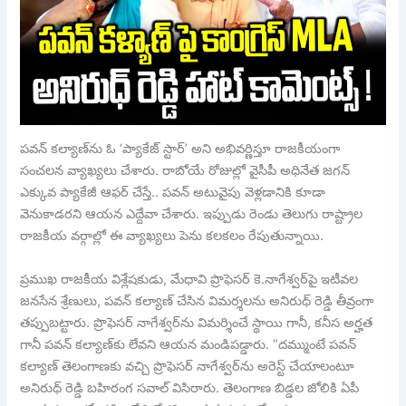
పవన్ కల్యాణ్‌ను ఓ ‘ప్యాకేజ్ స్టార్’ అని అభివర్ణిస్తూ రాజకీయంగా
సంచలన వ్యాఖ్యలు చేశారు. రాబోయే రోజుల్లో వైసీపీ అధినేత జగన్
ఎక్కువ ప్యాకేజీ ఆఫర్ చేస్తే.. పవన్ అటువైపు వెళ్లడానికి కూడా
వెనుకాడరని ఆయన ఎద్దేవా చేశారు. ఇప్పుడు రెండు తెలుగు రాష్ట్రాల
రాజకీయ వర్గాల్లో ఈ వ్యాఖ్యలు పెను కలకలం రేపుతున్నాయి.
ప్రముఖ రాజకీయ విశ్లేషకుడు, మేధావి ప్రొఫెసర్ కె.నాగేశ్వర్‌పై ఇటీవల
జనసేన శ్రేణులు, పవన్ కల్యాణ్ చేసిన విమర్శలను అనిరుధ్ రెడ్డి తీవ్రంగా
తప్పుబట్టారు. ప్రొఫెసర్ నాగేశ్వర్‌ను విమర్శించే స్థాయి గానీ, కనీస అర్హత
గానీ పవన్ కల్యాణ్‌కు లేవని ఆయన మండిపడ్డారు. “దమ్ముంటే పవన్
కల్యాణ్ తెలంగాణకు వచ్చి ప్రొఫెసర్ నాగేశ్వర్‌ను అరెస్ట్ చేయాలంటూ
అనిరుధ్ రెడ్డి బహిరంగ సవాల్ విసిరారు. తెలంగాణ బిడ్డల జోలికి ఏపీ