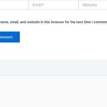
Email*
Website
ame, email, and website in this browser for the next time I commen