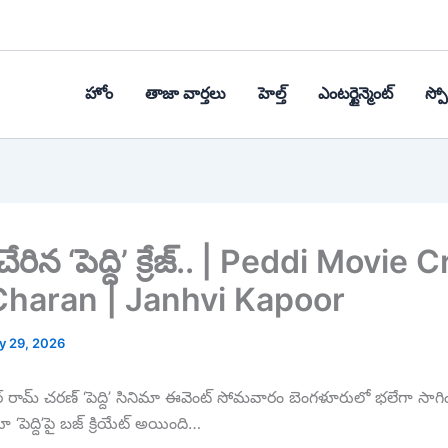
హోం
తాజా వార్తలు
హెల్త్‌
ఎంటర్టైన్మెంట్
స్పోర
ి చేరిన ‘పెద్ది’ క్రేజ్.. | Peddi Movie
haran | Janhvi Kapoor
y 29, 2026
ర్ రామ్ చరణ్ ‘పెద్ది’ సినిమా ఈవెంట్ సోమవారం బెంగళూరులో భలేగా సాగ
‘పెద్ది’పై బజ్ క్రియేట్ అయింది…