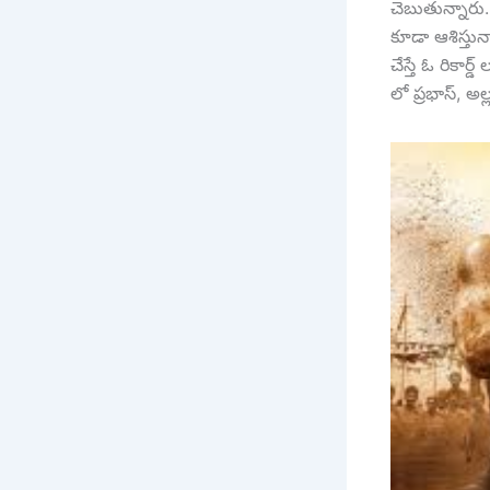
చెబుతున్నారు…
కూడా ఆశిస్తున
చేస్తే ఓ రికార
లో ప్రభాస్, అ