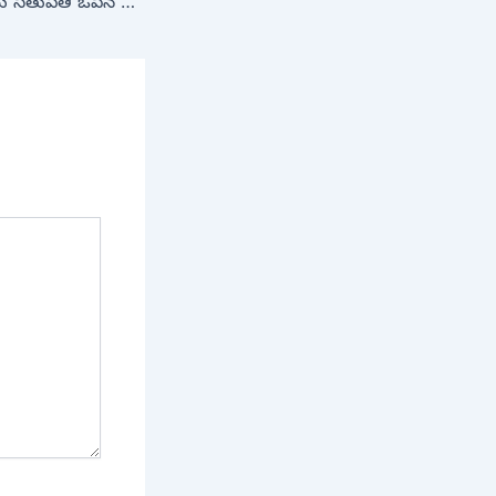
సీఎం విజయ్‌కు విజయ్ సేతుపతి ఓపెన్ రిక్వెస్ట్ ! | Vijay Sethupathi Request For CM Vijay