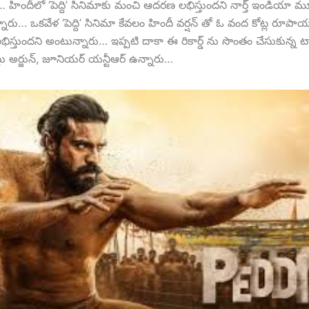
 హిందీలో ‘పెద్ది’ సినిమాకు మంచి ఆదరణ లభిస్తుందని నార్త్ ఇండియా మూ
్నారు… ఒకవేళ ‘పెద్ది’ సినిమా కేవలం హిందీ వర్షన్ తో ఓ వంద కోట్ల రూ
్డ్ లభిస్తుందని అంటున్నారు… ఇప్పటి దాకా ఈ రికార్డ్ ను సొంతం చేసుకున్న టాల
ల్లు అర్జున్, జూనియర్ యన్టీఆర్ ఉన్నారు…