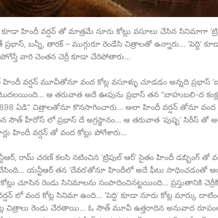
కూడా హిందీ వర్షన్ తో మాత్రమే నూరు కోట్లు వసూలు చేసిన సినిమాగా ‘ట్రి
రభాస్, బన్నీ, తారక్ – ముగ్గురూ రెండేసి చిత్రాలతో ఉన్నారు… ‘పెద్ది’ కూడ
పోగేస్తే వారి చెంతన చెర్రీ కూడా చేరిపోతారు…
ార్ హిందీ వర్షన్ మూవీతోనూ వంద కోట్ల వసూళ్ళు చూడడం అన్నది ప్రభాస్
నే మొదలయింది… ఆ తరువాత అదే ఊపును ప్రభాస్ తన “బాహుబలి-ద కంక్
2898 ఏడి” చిత్రాలతోనూ కొనసాగించారు… అలా హిందీ వర్షన్ తోనూ వంద కో
 సౌత్ హీరోస్ లో ప్రభాస్ దే అగ్రస్థానం… ఆ తరువాత ‘పుష్ఫ’ సిరీస్ తో అల్
ర్లు హిందీ వర్షన్ తో వంద కోట్లు పోగేశారు…
ఆర్, రామ్ చరణ్‌ కలసి నటించిన ‘ట్రిపుల్ ఆర్’ సైతం హిందీ డబ్బింగ్ తో వ
చేసింది… యన్టీఆర్ తన ‘దేవర’తోనూ హిందీలో అదే ఫీటు సాధించడంతో
ట్లు చూసిన రెండు సినిమాలను సంపాదించినట్టయింది… ప్రస్తుతానికి చెర్రీకి ‘
ర్షన్ లో వంద కోట్ల సినిమా ఉంది… ‘పెద్ది’ కూడా నూరు కోట్ల మార్కు దాటిందం
్ల చిత్రాలు రెండు చేరతాయి… ఓ సౌత్ మూవీ ఉత్తరాదిన అనువాద రూపంల