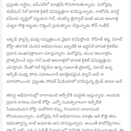
ప్రస్తుతం వన్డేలు, ఐపీఎల్‌లో మాత్రమే కొనసాగుతున్నాడు. మరోవైపు
శుభ్‌మన్ గిల్ భారత క్రికెట్ భవిష్యత్తుగా కనిపిస్తున్నాడు. రాబోయే వరల్డ్
కప్‌లను దృష్టిలో పెట్టుకుని గిల్, యశస్వి జైస్వాల్ వంటి యువ ఆటగాళ్ల
చుట్టూ కొత్త జట్టును నిర్మించే ప్రయత్నాలు చేస్తున్నాడు కోచ్ గంభీర్.
ఇక్కడే ఫ్యాన్స్ మధ్య గమ్మత్తయిన వైఖరి కనిపిస్తోంది. రోహిత్ శర్మ, విరాట్
కోహ్లీ తరానికి చెందిన అభిమానులు ఇప్పటికీ ఆ ఇద్దరినే భారత క్రికెట్‌కు
ప్రధాన ముఖచిత్రాలుగా చూస్తున్నారు. మరోవైపు యువ ఆటగాళ్లను
ప్రోత్సహించే వర్గం గిల్ వంటి ఆటగాళ్లలో భారత క్రికెట్ భవిష్యత్తును
చూస్తోంది. దీంతో గిల్ కెప్టెన్‌గా ఉన్న గుజరాత్ టైటాన్స్, విరాట్ ఉన్న
ఆర్సీబీ మధ్య పోరు సహజంగానే ఆసక్తికరమైన ఫ్యాన్ వార్ గా
మారిపోయింది. ప్రస్తుతం సోషల్ మీడియాలో కనిపిస్తున్న ట్రెండ్ కూడా అదే.
తటస్థ అభిమానుల్లో చాలామంది ఆర్సీబీకి మద్దతు ఇస్తున్నారు. అందుకు
ప్రధాన కారణం విరాట్ కోహ్లీ. ఎన్నో సంవత్సరాలుగా ఆర్సీబీకి
సేవలందించిన కోహ్లీ మరోసారి కప్పు గెలవాలని చాలామంది
కోరుకుంటున్నారు. మరోవైపు గిల్ అభిమానులు మాత్రం ఇది కొత్త తరం
ఆధిపత్యాన్ని చాటే అవకాశం అని భావిస్తున్నారు. అయితే భావోద్వేగాలు,
ఫ్యాన్ వార్స్ పక్కన పెడితే మైదానంలో పరిస్థితి పూర్తిగా భిన్నంగా ఉంది. ఈ