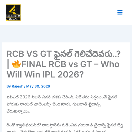
Skip
to
content
RCB VS GT ఫైనల్ గెలిచేదెవరు..?
|
FINAL RCB vs GT – Who
Will Win IPL 2026?
By
Rajesh
/
May 30, 2026
ఐపీఎల్ 2026 సీజన్ చివరి దశకు చేరింది. విజేతను నిర్ణయించే ఫైనల్
పోరుకు రాయల్ ఛాలెంజర్స్ బెంగళూరు, గుజరాత్ టైటాన్స్
చేరుకున్నాయి.
రెండో క్వాలిఫయర్‌లో రాజస్థాన్‌ను ఓడించిన గుజరాత్ టైటాన్స్ ఫైనల్ బెర్త్