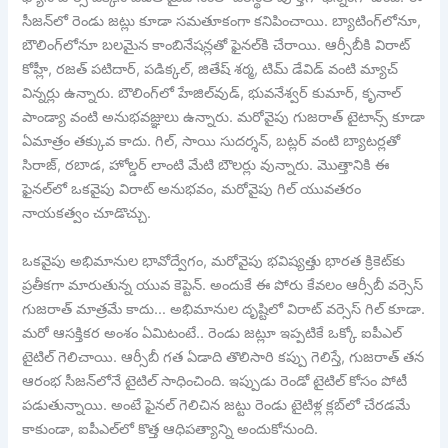
సీజన్‌లో రెండు జట్లు కూడా సమతూకంగా కనిపించాయి. బ్యాటింగ్‌లోనూ,
బౌలింగ్‌లోనూ బలమైన కాంబినేషన్లతో ఫైనల్‌కి చేరాయి. ఆర్సీబీకి విరాట్
కోహ్లీ, రజత్ పటిదార్, పడిక్కల్, జితేష్ శర్మ, టిమ్ డేవిడ్ వంటి మ్యాచ్
విన్నర్లు ఉన్నారు. బౌలింగ్‌లో హేజిల్‌వుడ్, భువనేశ్వర్ కుమార్, కృనాల్
పాండ్యా వంటి అనుభవజ్ఞులు ఉన్నారు. మరోవైపు గుజరాత్ టైటాన్స్ కూడా
ఏమాత్రం తక్కువ కాదు. గిల్, సాయి సుదర్శన్, బట్లర్ వంటి బ్యాటర్లతో
సిరాజ్, రబాడ, హోల్డర్ లాంటి మేటి బౌలర్లు వున్నారు. మొత్తానికి ఈ
ఫైనల్‌లో ఒకవైపు విరాట్ అనుభవం, మరోవైపు గిల్ యువతరం
నాయకత్వం చూడొచ్చు.
ఒకవైపు అభిమానుల భావోద్వేగం, మరోవైపు భవిష్యత్తు భారత క్రికెట్‌కు
ప్రతీకగా మారుతున్న యువ కెప్టెన్. అందుకే ఈ పోరు కేవలం ఆర్సీబీ వర్సెస్
గుజరాత్ మాత్రమే కాదు… అభిమానుల దృష్టిలో విరాట్ వర్సెస్ గిల్ కూడా.
మరో ఆసక్తికర అంశం ఏమిటంటే.. రెండు జట్లూ ఇప్పటికే ఒక్కో ఐపీఎల్
టైటిల్ గెలిచాయి. ఆర్సీబీ గత ఏడాది తొలిసారి కప్పు గెలిస్తే, గుజరాత్ తన
ఆరంభ సీజన్‌లోనే టైటిల్ సాధించింది. ఇప్పుడు రెండో టైటిల్ కోసం పోటీ
పడుతున్నాయి. అంటే ఫైనల్ గెలిచిన జట్టు రెండు టైటిళ్ల క్లబ్‌లో చేరడమే
కాకుండా, ఐపీఎల్‌లో కొత్త ఆధిపత్యాన్ని అందుకోనుంది.