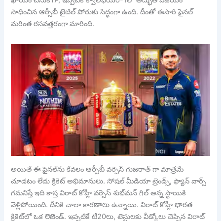
ఖాయం చేసుకోగా, ఇప్పటికే క్వాలిఫయర్-1లో అద్భుత విజయం
సాధించిన ఆర్సీబీ టైటిల్ పోరుకు సిద్ధంగా ఉంది. దీంతో ఈసారి ఫైనల్
మరింత రసవత్తరంగా మారింది.
అయితే ఈ ఫైనల్‌ను కేవలం ఆర్సీబీ వర్సెస్ గుజరాత్ గా మాత్రమే
చూడటం లేదు క్రికెట్ అభిమానులు. సోషల్ మీడియా ట్రెండ్స్, ఫ్యాన్ వార్స్
గమనిస్తే ఇది కాస్త విరాట్ కోహ్లీ వర్సెస్ శుభ్‌మన్ గిల్ అన్న స్థాయికి
వెళ్లిపోయింది. దీనికి చాలా కారణాలు ఉన్నాయి. విరాట్ కోహ్లీ భారత
క్రికెట్‌లో ఒక లెజెండ్. ఇప్పటికే టీ20లు, టెస్టులకు వీడ్కోలు చెప్పిన విరాట్