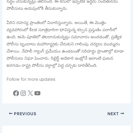
సిద్ధం చేసుకున్నట్లు తెలిసింది. ఈ కేసులో ఇప్పటికే ఇద్దరు నిందితులను
పోలీసులు అదుపులోకి తీసుకున్నారు.
వీరిని రహస్య ప్రాంతంలో విచారిస్తున్నారు. అయితే, ఈ మొత్తం
వ్యవహారంలో కీలక సూత్రధారిగా భావిస్తున్న కల్పన ప్రస్తుతం పరారీలో
ఉంది. ఆమె పూణెలో తలదాచుకున్నట్లు సమాచారం అందడంతో, ప్రత్యేక
పోలీసు బృందాలు మహారాష్ట్రకు చేరుకుని గాలింపు చర్యలు ముమ్మరం
చేశాయి. నేపాలీ గ్యాంగ్ ప్రమేయం ఉండటంతో సరిహద్దు ప్రాంతాల్లో కూడా
పోలీసులు నిఘా పెంచారు. రిటైర్డ్ అధికారి ఇంట్లోనే ఇలాంటి ఘటన
జరగడం రాష్ట్ర పోలీసు వర్గాల్లో పెద్ద చర్చకు దారితీసింది.
Follow for more updates
Facebook
Instagram
X
YouTube
PREVIOUS
NEXT