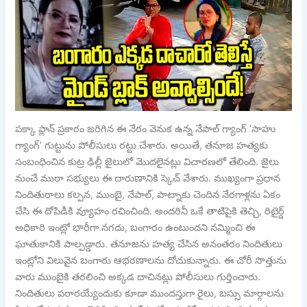
పక్కా ప్లాన్ ప్రకారం జరిగిన ఈ నేరం వెనుక ఉన్న నేపాల్ గ్యాంగ్ ‘సాహు
గ్యాంగ్’ గుట్టును పోలీసులు రట్టు చేశారు. అయితే, తనూజ హత్యకు
సంబంధించిన కుట్ర ఢిల్లీ జైలులో మొదలైనట్లు విచారణలో తేలింది. జైలు
నుంచే ముఠా సభ్యులు ఈ దారుణానికి స్కెచ్ వేశారు. ముఖ్యంగా ప్రధాన
నిందితురాలు కల్పన, ముంబై, నేపాల్, పాట్నాకు చెందిన నేరగాళ్లను ఏకం
చేసి ఈ దోపిడీకి వ్యూహం రచించింది. అందరినీ ఒకే తాటిపైకి తెచ్చి, రిటైర్డ్
అధికారి ఇంట్లో భారీగా నగదు, బంగారం ఉంటుందని నమ్మించి ఈ
ఘాతుకానికి పాల్పడ్డారు. తనూజను హత్య చేసిన అనంతరం నిందితులు
ఇంట్లోని విలువైన బంగారు ఆభరణాలను దోచుకున్నారు. ఈ చోరీ సొత్తును
వారు ముంబైకి తరలించి అక్కడ దాచినట్లు పోలీసులు గుర్తించారు.
నిందితులు పరారయ్యేందుకు కూడా ముందస్తుగా రైలు, బస్సు మార్గాలను