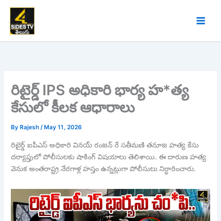
Skip
to
content
రిటైర్డ్ IPS అధికారి భార్య హ*త్య
కేసులో కీలక ఆధారాలు
By
Rajesh
/
May 11, 2026
రిటైర్డ్ ఐపీఎస్ అధికారి వినయ్ రంజన్ రే సతీమణి తనూజ హత్య కేసు
దర్యాప్తులో పోలీసులకు షాకింగ్ విషయాలు తెలిశాయి. ఈ దారుణ హత్య
వెనుక అంతరాష్ట్ర నేరగాళ్ల హస్తం ఉన్నట్లుగా పోలీసులు నిర్ధారించారు.