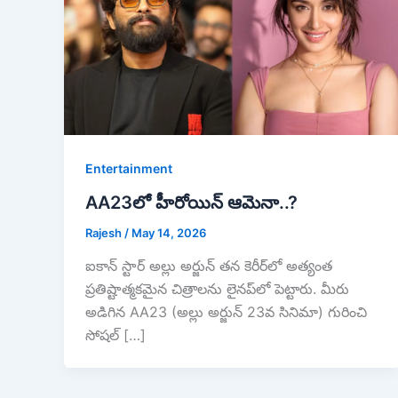
Entertainment
AA23లో హీరోయిన్ ఆమెనా..?
Rajesh
/
May 14, 2026
ఐకాన్ స్టార్ అల్లు అర్జున్ తన కెరీర్‌లో అత్యంత
ప్రతిష్టాత్మకమైన చిత్రాలను లైనప్‌లో పెట్టారు. మీరు
అడిగిన AA23 (అల్లు అర్జున్ 23వ సినిమా) గురించి
సోషల్ […]