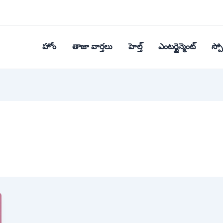
హోం
తాజా వార్తలు
హెల్త్‌
ఎంటర్టైన్మెంట్
స్పోర