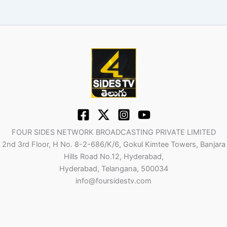
FOUR SIDES NETWORK BROADCASTING PRIVATE LIMITED
2nd 3rd Floor, H No. 8-2-686/K/6, Gokul Kimtee Towers, Banjara
Hills Road No.12, Hyderabad,
Hyderabad, Telangana, 500034
info@foursidestv.com