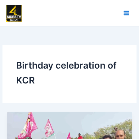
Skip
to
content
Birthday celebration of
KCR