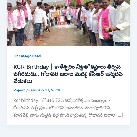
Uncategorized
KCR Birthday | కాళేశ్వరం నీళ్లతో కష్టాలు తీర్చిన
భగీరథుడు.. గోదావరి జలాల మధ్య కేసీఆర్ జన్మదిన
వేడుకలు
Rajesh
/
February 17, 2026
kcr birthday | కేసీఆర్ 72వ జన్మదినోత్సవం సందర్భంగా
బీఆర్ఎస్ పార్టీ శ్రేణులతో కలిసి అనంతరం చందాపూర్‌లోని
కూడవెల్లి వాగు మత్తడి వద్ద పొంగిపొర్లుతున్న గోదావరి జలాల […]