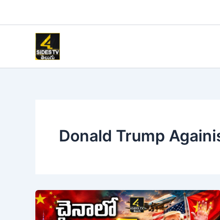
Skip
to
content
Donald Trump Againi