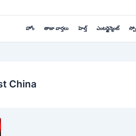
హోం
తాజా వార్తలు
హెల్త్‌
ఎంటర్టైన్మెంట్
స్పోర
st China