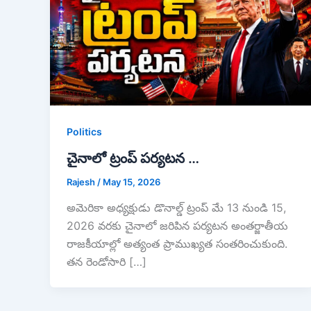
Politics
చైనాలో ట్రంప్ పర్యటన …
Rajesh
/
May 15, 2026
అమెరికా అధ్యక్షుడు డొనాల్డ్ ట్రంప్ మే 13 నుండి 15,
2026 వరకు చైనాలో జరిపిన పర్యటన అంతర్జాతీయ
రాజకీయాల్లో అత్యంత ప్రాముఖ్యత సంతరించుకుంది.
తన రెండోసారి […]