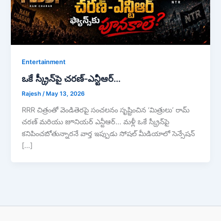
Entertainment
ఒకే స్క్రీన్‌పై చరణ్-ఎన్టీఆర్…
Rajesh
/
May 13, 2026
RRR చిత్రంతో వెండితెరపై సంచలనం సృష్టించిన ‘మిత్రులు’ రామ్
చరణ్ మరియు జూనియర్ ఎన్టీఆర్… మళ్లీ ఒకే స్క్రీన్‌పై
కనిపించబోతున్నారనే వార్త ఇప్పుడు సోషల్ మీడియాలో సెన్సేషన్
[…]