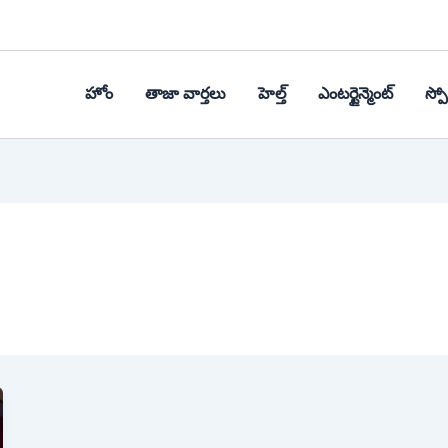
హోం
తాజా వార్తలు
హెల్త్‌
ఎంటర్టైన్మెంట్
స్పోర