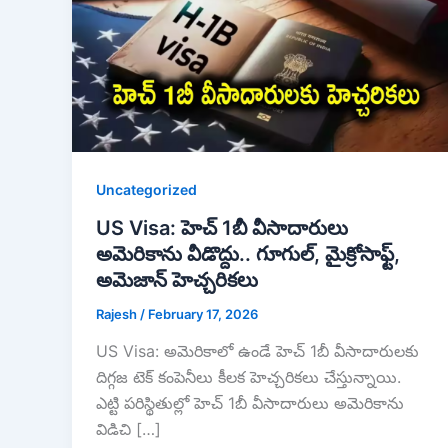
Uncategorized
US Visa: హెచ్ 1బీ వీసాదారులు
అమెరికాను వీడొద్దు.. గూగుల్, మైక్రోసాఫ్ట్,
అమెజాన్ హెచ్చరికలు
Rajesh
/
February 17, 2026
US Visa: అమెరికాలో ఉండే హెచ్ 1బీ వీసాదారులకు
దిగ్గజ టెక్ కంపెనీలు కీలక హెచ్చరికలు చేస్తున్నాయి.
ఎట్టి పరిస్థితుల్లో హెచ్ 1బీ వీసాదారులు అమెరికాను
విడిచి […]