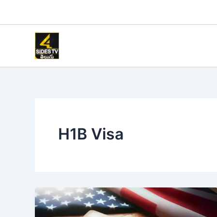
Skip
to
content
H1B Visa