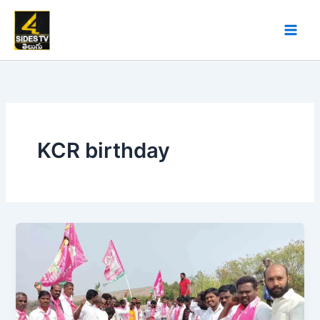
Skip
to
content
KCR birthday