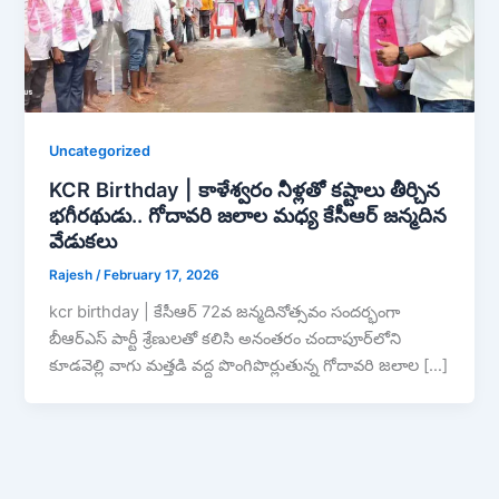
Uncategorized
KCR Birthday | కాళేశ్వరం నీళ్లతో కష్టాలు తీర్చిన
భగీరథుడు.. గోదావరి జలాల మధ్య కేసీఆర్ జన్మదిన
వేడుకలు
Rajesh
/
February 17, 2026
kcr birthday | కేసీఆర్ 72వ జన్మదినోత్సవం సందర్భంగా
బీఆర్ఎస్ పార్టీ శ్రేణులతో కలిసి అనంతరం చందాపూర్‌లోని
కూడవెల్లి వాగు మత్తడి వద్ద పొంగిపొర్లుతున్న గోదావరి జలాల […]