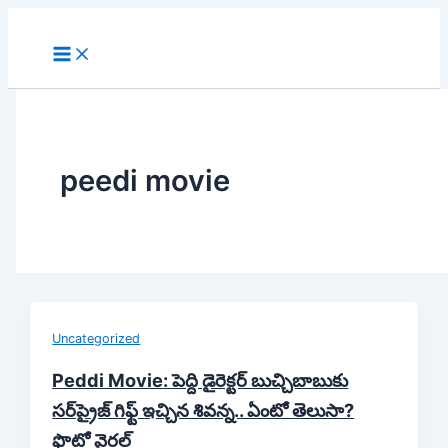
Skip
to
content
peedi movie
Uncategorized
Peddi Movie: పెద్ది డైరెక్టర్ బుచ్చిబాబుకు
సర్‌ప్రైజ్ గిఫ్ట్ ఇచ్చిన శివన్న.. ఏంటో తెలుసా?
ఫొటో వైరల్