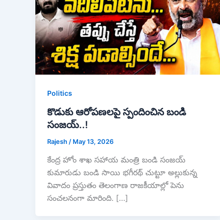
Politics
కొడుకు ఆరోపణలపై స్పందించిన బండి
సంజయ్..!
Rajesh
/
May 13, 2026
కేంద్ర హోం శాఖ సహాయ మంత్రి బండి సంజయ్
కుమారుడు బండి సాయి భగీరథ్ చుట్టూ అల్లుకున్న
వివాదం ప్రస్తుతం తెలంగాణ రాజకీయాల్లో పెను
సంచలనంగా మారింది. […]