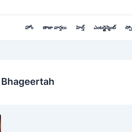
హోం
తాజా వార్తలు
హెల్త్‌
ఎంటర్టైన్మెంట్
స్పోర
 Bhageertah