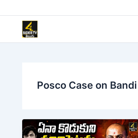
Skip
to
content
Posco Case on Bandi