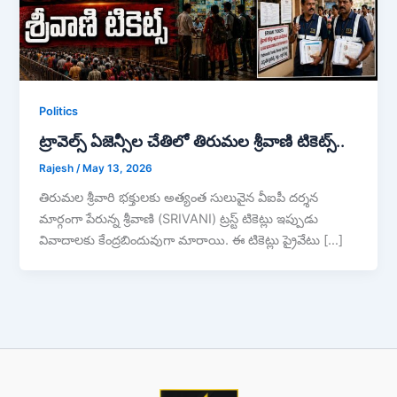
Politics
ట్రావెల్స్ ఏజెన్సీల చేతిలో తిరుమల శ్రీవాణి టికెట్స్..
Rajesh
/
May 13, 2026
తిరుమల శ్రీవారి భక్తులకు అత్యంత సులువైన వీఐపీ దర్శన
మార్గంగా పేరున్న శ్రీవాణి (SRIVANI) ట్రస్ట్ టికెట్లు ఇప్పుడు
వివాదాలకు కేంద్రబిందువుగా మారాయి. ఈ టికెట్లు ప్రైవేటు […]