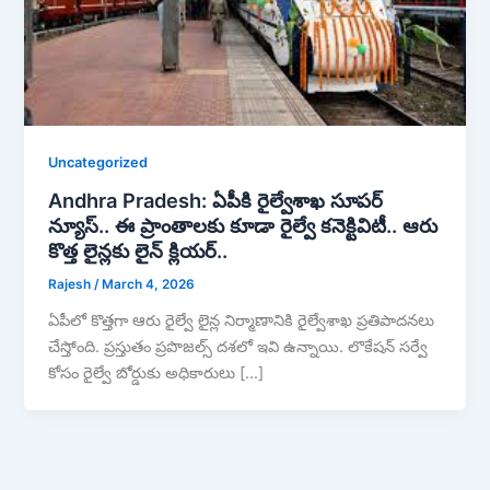
Uncategorized
Andhra Pradesh: ఏపీకి రైల్వేశాఖ సూపర్
న్యూస్.. ఈ ప్రాంతాలకు కూడా రైల్వే కనెక్టివిటీ.. ఆరు
కొత్త లైన్లకు లైన్ క్లియర్..
Rajesh
/
March 4, 2026
ఏపీలో కొత్తగా ఆరు రైల్వే లైన్ల నిర్మాణానికి రైల్వేశాఖ ప్రతిపాదనలు
చేస్తోంది. ప్రస్తుతం ప్రపొజల్స్ దశలో ఇవి ఉన్నాయి. లొకేషన్ సర్వే
కోసం రైల్వే బోర్డుకు అధికారులు […]