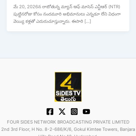
మే 20, 2026న రాబోతున్న మ్యాన్ ఆఫ్ మాసెస్ ఎన్టీఆర్ (NTR)
పుట్టినరోజు కోసం నందమూరి అభిమానులు ఎన్నడూ లేని విధంగా
వెయ్యి కళ్లతో ఎదురుచూస్తున్నారు. ఈసారి […]
FOUR SIDES NETWORK BROADCASTING PRIVATE LIMITED
2nd 3rd Floor, H No. 8-2-686/K/6, Gokul Kimtee Towers, Banjara