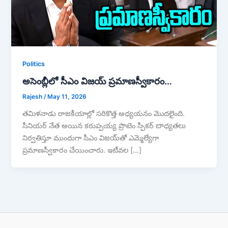
Politics
అసెంబ్లీలో సీఎం విజయ్ ప్రమాణస్వీకారం…
Rajesh
/
May 11, 2026
తమిళనాడు రాజకీయాల్లో సరికొత్త అధ్యయనం మొదలైంది.
సీనియర్ నేత అయిన కరుప్పయ్య ప్రొటెం స్పీకర్ బాధ్యతలు
నిర్వతిస్తూ ముందుగా సీఎం విజయ్‎తో ఎమ్మెల్యేగా
ప్రమాణస్వీకారం చేయించారు. ఇటీవల […]