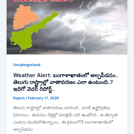
Uncategorized
Weather Alert: బంగాళాఖాతంలో అల్పపీడనం..
తెలుగు రాష్ట్రాల్లో వాతావరణం ఎలా ఉంటుంది..?
ఇదిగో వెదర్ రిపోర్ట్..
Rajesh
/
February 17, 2026
తెలుగు రాష్ట్రాల్లో వాతావరణం మారింది.. పగటి ఉష్ణోగ్రతలు
పెరిగాయి.. ఉదయం వేళ్లల్లో మాత్రమే చలి ఉంటోంది.. ఆ తర్వాత
ఎండలు మండిపోతున్నాయి.. ఈ క్రమంలోనే బంగాళాఖాతంలో
అల్పపీడనం