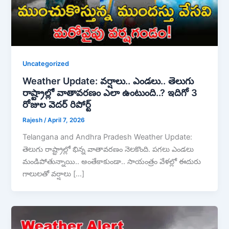
Uncategorized
Weather Update: వర్షాలు.. ఎండలు.. తెలుగు
రాష్ట్రాల్లో వాతావరణం ఎలా ఉంటుంది..? ఇదిగో 3
రోజుల వెదర్ రిపోర్ట్
Rajesh
/
April 7, 2026
Telangana and Andhra Pradesh Weather Update:
తెలుగు రాష్ట్రాల్లో భిన్న వాతావరణం నెలకొంది. పగలు ఎండలు
మండిపోతున్నాయి.. అంతేకాకుండా.. సాయంత్రం వేళల్లో ఈదురు
గాలులతో వర్షాలు […]