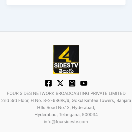
FOUR SIDES NETWORK BROADCASTING PRIVATE LIMITED
2nd 3rd Floor, H No. 8-2-686/K/6, Gokul Kimtee Towers, Banjara
Hills Road No.12, Hyderabad,
Hyderabad, Telangana, 500034
info@foursidestv.com