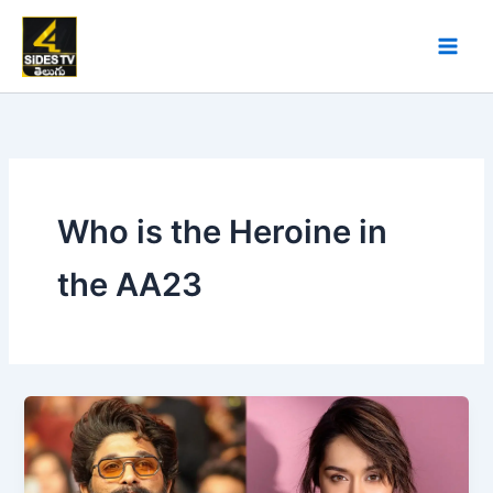
Skip
to
content
Who is the Heroine in
the AA23