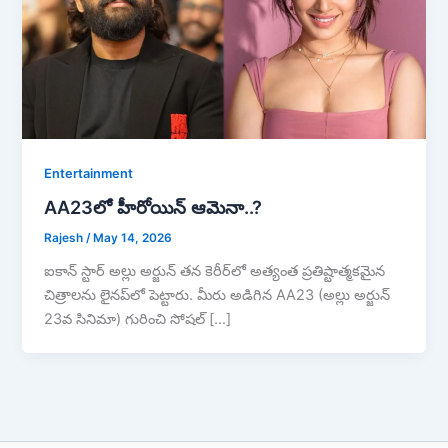
Entertainment
AA23లో హీరోయిన్ ఆమెనా..?
Rajesh
/
May 14, 2026
ఐకాన్ స్టార్ అల్లు అర్జున్ తన కెరీర్‌లో అత్యంత ప్రతిష్టాత్మకమైన
చిత్రాలను లైనప్‌లో పెట్టారు. మీరు అడిగిన AA23 (అల్లు అర్జున్
23వ సినిమా) గురించి సోషల్ […]