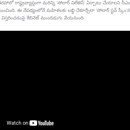
ి తరహాలో రాష్ట్రవ్యాప్తంగా మరిన్ని ‘సోలార్ విలేజెస్’ ఏర్పాటు చేయాలని సీఎం 
ణయించింది. ఈ నేపథ్యంలోనే మహిళలకు లబ్ధి చేకూర్చేలా ‘సోలార్ స్టవ్ స్కీం’
ంగా విస్తరించడంపై కేబినెట్ ముందడుగు వేయనుంది.