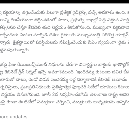
 వ్యయాన్ని తగ్గించేందుకు వీలుగా ప్రత్యేక గైడ్‌లైన్స్ వచ్చే అవకాశం ఉంది. క
ోగాన్ని గణనీయంగా తగ్గించడంతో పాటు, ప్రభుత్వ శాఖల్లో పెద్ద ఎత్తున ఎలక్
తప్పనిసరి చేస్తూ కేబినెట్ తుది నిర్ణయం తీసుకోనుంది. ముఖ్యంగా వ్యవసాయ
్చేందుకు పంటల మార్పిడి దిశగా రైతులకు ముఖ్యమంత్రి సరికొత్త యాక్షన్ ప
్నారు. క్షేత్రస్థాయిలో పరిస్థితులను సమీక్షించేందుకు సీఎం స్వయంగా ‘రైతు 
ద్ధమవుతున్నారు.
కపై ఫీజు రీయింబర్స్‌మెంట్ నిధులను నేరుగా విద్యార్థుల బ్యాంకు ఖాతాల్లో
్ట్ర కేబినెట్ గ్రీన్ సిగ్నల్ ఇచ్చే అవకాశముంది. ‘ఇందిరమ్మ కుటుంబ జీవిత బీ
రారుతో పాటు, రెండో విడత ఇందిరమ్మ ఇళ్ల నిర్మాణానికి కేబినెట్ ఆమోదం
్నలిస్టులు, ప్రజాప్రతినిధులకు ప్రతిష్టాత్మక ఫ్యూచర్ సిటీలో భూముల కేటా
ి నిర్ణయం తీసుకోనుంది. జూన్ 2న నిర్వహించబోయే తెలంగాణ రాష్ట్ర ఆవిర
్లపై కూడా ఈ భేటీలో సమగ్రంగా చర్చించి, మంత్రులకు బాధ్యతలను అప్పగి
more updates