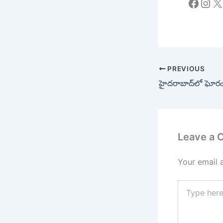
Faceb
Ins
X
PREVIOUS
Leave a
Your email 
Type
here..