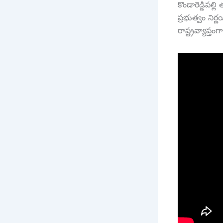
కొండారెడ్డిపల్ల
ప్రభుత్వం నిర్
రాష్ట్రవ్యాప్త