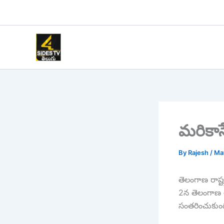
Skip
to
content
మరికాసే
By
Rajesh
/
Ma
తెలంగాణ రాష్
2న తెలంగాణ ఆ
సంతరించుకుంద