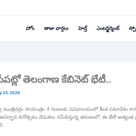
హోం
తాజా వార్తలు
హెల్త్‌
ఎంటర్టైన్మెంట్
స్పోర
పట్లో తెలంగాణ కేబినెట్ భేటీ..
y 23, 2026
ట్ర మంత్రివర్గం సాయంత్రం 4 గంటలకు సచివాలయంలో కీలక సమావేశం కాన
విర్భావ దినోత్సవం వేడుకలు సమీపిస్తున్న తరుణంలో, ఈ భేటీ అత్యంత ప
ి.