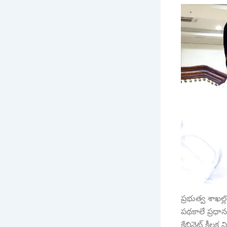
ప్రభుత్వ శాఖల
పథకాలే ప్రధా
కేబినెట్ కీలక