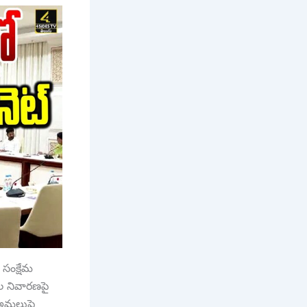
 సంక్షేమ
ాల నివారణపై
’ అమలుపై