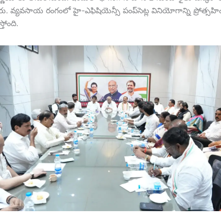
రు. వ్యవసాయ రంగంలో హై-ఎఫిషియెన్సీ పంప్‌సెట్ల వినియోగాన్ని ప్రోత్సహిం
్తోంది.