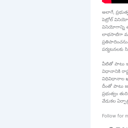
అలాగే, ప్రభుత్వ
పెట్రోల్ వినియ
వినియోగాన్ని 
లాభసాటిగా మార
ప్రతిపాదించనున
పర్యటనలకు సి
వీటితో పాటు ఇ
విధానానికి రాష
విధివిధానాల ఖ
దీంతో పాటు జర
ప్రభుత్వం తుద
వేడుకల ఏర్పాట
Follow for 