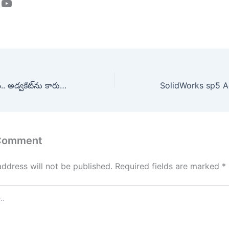
ook
tagram
YouTube
హైదరాబాద్‌లో ఘోరం.. అడ్వకేట్‌ను కారుతో తొక్కించిన కిరాతకులు
 Comment
address will not be published.
Required fields are marked
*