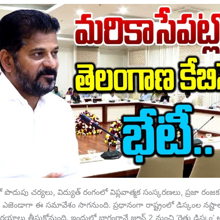
్లో పొదుపు చర్యలు, విద్యుత్ రంగంలో విప్లవాత్మక సంస్కరణలు, ప్రజా రంజక
న ఎజెండాగా ఈ సమావేశం సాగనుంది. ప్రధానంగా రాష్ట్రంలో డిస్కంల నష్ట
 నిర్ణయాలు తీసుకోనుంది. ఇందులో భాగంగానే జూన్ 2 నుంచి ‘రైతు డిస్కం