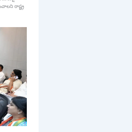
చాలని రాష్ట్ర