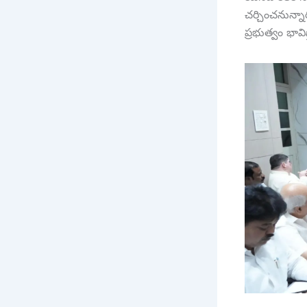
చర్చించనున్నా
ప్రభుత్వం భావిస