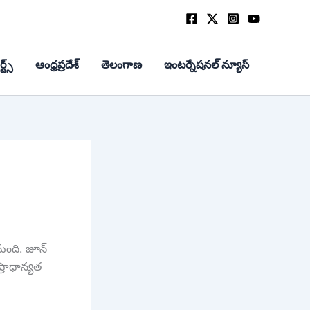
్ట్స్
ఆంధ్రప్రదేశ్
తెలంగాణ
ఇంటర్నేషనల్ న్యూస్
ుంది. జూన్
్రాధాన్యత