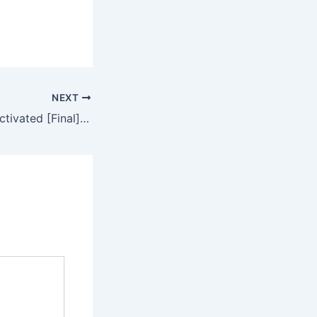
NEXT
SolidWorks sp5 Activated [Final] [Patch] Tested