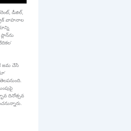
రెంట్, డీజిల్,
ట్రిక్ వాహనాల
ాన్ని
్లాన్‌ను
వేదికల’
కే జమ చేసే
మా’
 తెలపనుంది.
యింపుపై
్భావ దినోత్సవ
ంచనున్నారు.