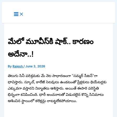
Skip
to
content
మేలో మూవీస్‌కి షాక్‌.. కారణం
అదేనా..!
By
Rajesh
/
June 3, 2026
తెలుగు సినీ పరిశ్రమకు మే నెల సాధారణంగా “సమ్మర్ సీజన్”గా
భావిస్తారు. స్కూల్, కాలేజీ సెలవులు ఉండటంతో ప్రేక్షకులు థియేటర్లకు
ఎక్కువగా వస్తారని నిర్మాతలు ఆశిస్తారు. అయితే ఈసారి పరిస్థితి
భిన్నంగా కనిపించింది. భారీ అంచనాలతో విడుదలైన కొన్ని సినిమాలు
ఆశించిన స్థాయిలో కలెక్షన్లు రాబట్టలేకపోయాయి.