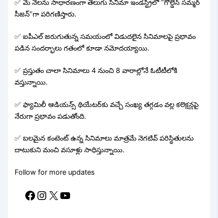
✅ మే నెలను సాధారణంగా తెలుగు సినిమా ఇండస్ట్రీలో “గోల్డెన్ సమ్మర్
సీజన్”గా పరిగణిస్తారు.
✅ ఐపీఎల్ జరుగుతున్న సమయంలో విడుదలైన సినిమాలపై ప్రభావం
పడిన సందర్భాలు గతంలో కూడా నమోదయ్యాయి.
✅ ప్రస్తుతం చాలా సినిమాలు 4 నుంచి 8 వారాల్లోనే ఓటీటీలోకి
వస్తున్నాయి.
✅ ఫ్యామిలీ ఆడియన్స్ థియేటర్‌కు వచ్చే సంఖ్య తగ్గడం వల్ల కలెక్షన్లపై
నేరుగా ప్రభావం పడుతోంది.
✅ బలమైన కంటెంట్ ఉన్న సినిమాలు మాత్రమే నెగటివ్ పరిస్థితులను
దాటుకుని మంచి వసూళ్లు సాధిస్తున్నాయి.
Follow for more updates
Facebook
Instagram
X
YouTube