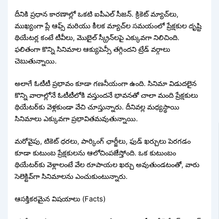
దీనికి ప్రధాన కారణాల్లో ఒకటి ఐపీఎల్ సీజన్. క్రికెట్ మ్యాచ్‌లు,
ముఖ్యంగా ప్లే ఆఫ్స్ మరియు కీలక మ్యాచ్‌ల సమయంలో ప్రేక్షకుల దృష్టి
థియేటర్ల కంటే టీవీలు, మొబైల్ స్క్రీన్‌లపై ఎక్కువగా నిలిచింది.
ఫలితంగా కొన్ని సినిమాల ఆక్యుపెన్సీ తగ్గిందని ట్రేడ్ వర్గాలు
చెబుతున్నాయి.
అలాగే ఓటీటీ ప్రభావం కూడా గణనీయంగా ఉంది. సినిమా విడుదలైన
కొన్ని వారాల్లోనే ఓటీటీలోకి వస్తుందనే భావనతో చాలా మంది ప్రేక్షకులు
థియేటర్‌కు వెళ్లకుండా వేచి చూస్తున్నారు. దీనివల్ల మధ్యస్థాయి
సినిమాలు ఎక్కువగా ప్రభావితమవుతున్నాయి.
మరోవైపు, టికెట్ ధరలు, పార్కింగ్ ఛార్జీలు, ఫుడ్ ఖర్చులు పెరగడం
కూడా కుటుంబ ప్రేక్షకులను ఆలోచింపజేస్తోంది. ఒక కుటుంబం
థియేటర్‌కు వెళ్లాలంటే వేల రూపాయల ఖర్చు అవుతుండటంతో, వారు
సెలెక్టివ్‌గా సినిమాలను ఎంచుకుంటున్నారు.
ఆసక్తికరమైన విషయాలు (Facts)