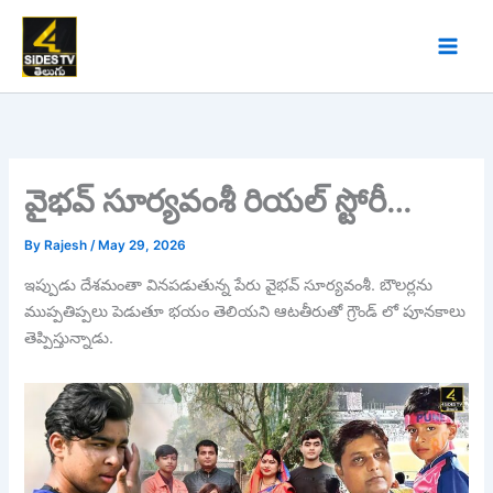
Skip
to
content
వైభవ్ సూర్యవంశీ రియల్ స్టోరీ…
By
Rajesh
/
May 29, 2026
ఇప్పుడు దేశమంతా వినపడుతున్న పేరు వైభవ్ సూర్యవంశీ. బౌలర్లను
ముప్పతిప్పలు పెడుతూ భయం తెలియని ఆటతీరుతో గ్రౌండ్ లో పూనకాలు
తెప్పిస్తున్నాడు.