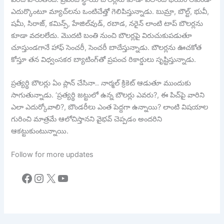
ఎదుర్కొంటూ మ్యాచ్‌లను ఒంటిచేత్తో గెలిపిస్తున్నాడు. బుమ్రా, బౌల్ట్, భువీ,
షమీ, సిరాజ్, కమిన్స్, హేజిల్‌వుడ్‌, రబాడ, నరైన్ లాంటి టాప్ బౌలర్లను
కూడా వదలలేదు. మొదటి బంతి నుంచి బౌలర్లపై విరుచుకుపడుతూ
చూస్తుండగానే హాఫ్ సెంచరీ, సెంచరీ బాదేస్తున్నాడు. బౌలర్లను ఊచకోత
కోస్తూ తన విధ్వంసకర బ్యాటింగ్‌తో ప్రపంచ రికార్డులు సృష్టిస్తున్నాడు.
ప్రత్యర్థి బౌలర్లు ఏం ప్లాన్ చేసినా.. నార్మల్ క్రికెట్ ఆడుతూ ముందుకు
సాగుతున్నాడు. ‘ప్రత్యర్థి జట్టులో ఉన్న బౌలర్లు ఎవరు?, ఈ పిచ్‌పై వారిని
ఎలా ఎదుర్కోవాలి?, బౌండరీలు ఎంత పెద్దగా ఉన్నాయి? లాంటి విషయాల
గురించి మాత్రమే ఆలోచిస్తానని వైభవ్ చెప్పడం అందరిని
ఆకట్టుకుంటున్నాయి.
Follow for more updates
Facebook
Instagram
X
YouTube