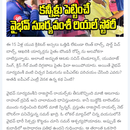
ఈ 15 ఏళ్ల యువ క్రికెటర్ అస్సలు ఒత్తిడి లేకుండా లెంత్ బాల్స్, షార్ట్ పిచ్
బాల్స్, ఆఖరికి యార్కర్లను సైతం బౌండరీ రోప్స్ ను అలవోకగా
దాటిస్తున్నాడు. అలాంటి అద్భుత ఆటకు సచిన్ టెండూల్కర్‌, యువరాజ్
సింగ్‌, క్రిస్ గేల్ వంటి దిగ్గజాలు సైతం ఫిదా అయిపోయారు. అయితే వైభవ్
సూర్యవంశీ వంటి చిచ్చ‌ర పిడుగును ఐపీఎల్‌కు పరిచయం చేసింది ఎవరు?
అతడి ఐపీఎల్‌ ఎంట్రీ వెనక ఉన్న కథ ఏంటి?
వైభవ్ సూర్యవంశీని రాజస్థాన్ రాయల్స్‌కు తీసుకొచ్చింది మాజీ ఆటగాడు
రాహుల్ ద్రవిడ్ అని చాలామంది భావిస్తుంటారు. కానీ బుడ్డోడి టాలెంట్‌ను
ముందు గుర్తించింది బిహార్ మాజీ స్పిన్నర్, ప్రస్తుతం రాజస్థాన్ రాయల్స్ నెట్
బౌలర్‌గా పనిచేస్తున్న సమర్ ఖాద్రి. ఓ లోకల్ మ్యాచ్‌లో చిన్న వయసులోనే
వైభవ్ భారీ సిక్సర్లు కొట్టడం చూసి సమర్ ఆశ్చర్యపోయాడట. అప్పుడే ఈ
కుర్రాడిలో అసాధారణ ప్రతిభ ఉందని గుర్తించాడు. ఆ తర్వాత ఒకసారి