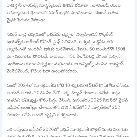
రాజస్థాన్ రాయల్స్ మాస్టర్‌మైండ్ జుబిన్ భరూచా.. టాలెంటెడ్ యువ
ఆటగాళ్లను గుర్తించాలని సమర్ ఖాద్రికి సూచించాడు. వెంటనే అతడు
వైభవ్ పేరును చెప్పాడు.
సమర్ ఖాద్రి చెప్పడంతో వైభవ్‌ను చెన్నైలో నిర్వహించిన స్కౌటింగ్
ట్రయల్స్‌కు ఆర్ఆర్ కోచింగ్ స్టాఫ్ పిలిచింది. అక్కడ బుడ్డోడు తన
బ్యాటింగ్‌తో అందరినీ షాక్‌కు గురిచేశాడు. కేవలం 60 బంతుల్లోనే 150కి
పైగా పరుగులు బాదటమే కాకుండా.. 150 కిలోమీటర్ల వేగంతో వచ్చిన
బంతులను కూడా సిక్సర్లుగా మలిచాడు. ఆ ఇన్నింగ్స్ చూసిన రాజస్థాన్
మేనేజ్‌మెంట్, కోచ్‌లు ఫిదా అయిపోయారు.
దీంతో 2024లో సూర్యవంశీని కోటి 10 లక్షలకు ఆర్ఆర్ కొనుగోలు చేసింది.
అయితే అతడు 2024 సీజన్‌లో ఒక్క మ్యాచ్ కూడా ఆడలేదు. జట్టు
అతడిని భవిష్యత్తు కోసం సిద్ధం చేసింది. అనంతరం 2025 సీజన్‌లో వైభవ్
ఐపీఎల్ అరంగేట్రం చేశాడు. తన తొలి సీజన్‌లోనే 7 మ్యాచ్‌లలో 252
పరుగులు చేసి అందరి దృష్టిని ఆకర్షించాడు.
ఇక ఇప్పుడు ఐపీఎల్ 2026లో వైభవ్ సూర్యవంశీ బ్యాట్ నుంచి పరుగుల
వరద పారుతోంది. ప్రపంచ స్థాయి బౌలర్లను కూడా ఎలాంటి భయం లేకుండా