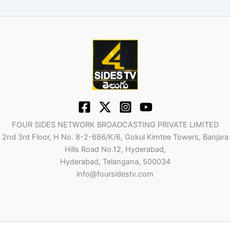
FOUR SIDES NETWORK BROADCASTING PRIVATE LIMITED
2nd 3rd Floor, H No. 8-2-686/K/6, Gokul Kimtee Towers, Banjara
Hills Road No.12, Hyderabad,
Hyderabad, Telangana, 500034
info@foursidestv.com