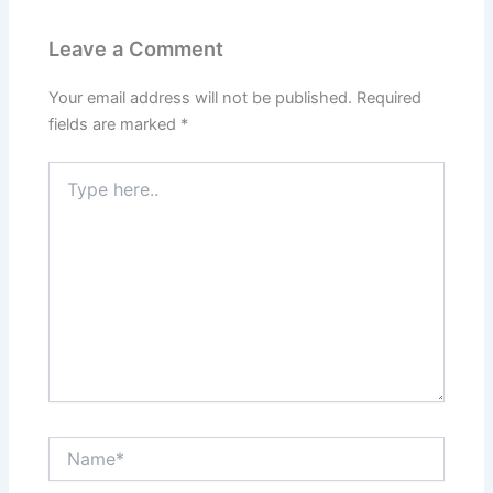
Leave a Comment
Your email address will not be published.
Required
fields are marked
*
Type
here..
Name*