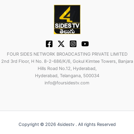
FOUR SIDES NETWORK BROADCASTING PRIVATE LIMITED
2nd 3rd Floor, H No. 8-2-686/K/6, Gokul Kimtee Towers, Banjara
Hills Road No.12, Hyderabad,
Hyderabad, Telangana, 500034
info@foursidestv.com
Copyright © 2026 4sidestv . All rights Reserved