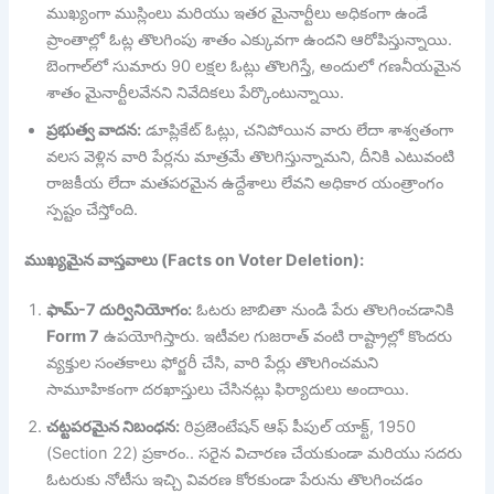
ముఖ్యంగా ముస్లింలు మరియు ఇతర మైనార్టీలు అధికంగా ఉండే
ప్రాంతాల్లో ఓట్ల తొలగింపు శాతం ఎక్కువగా ఉందని ఆరోపిస్తున్నాయి.
బెంగాల్‌లో సుమారు 90 లక్షల ఓట్లు తొలగిస్తే, అందులో గణనీయమైన
శాతం మైనార్టీలవేనని నివేదికలు పేర్కొంటున్నాయి.
ప్రభుత్వ వాదన:
డూప్లికేట్ ఓట్లు, చనిపోయిన వారు లేదా శాశ్వతంగా
వలస వెళ్లిన వారి పేర్లను మాత్రమే తొలగిస్తున్నామని, దీనికి ఎటువంటి
రాజకీయ లేదా మతపరమైన ఉద్దేశాలు లేవని అధికార యంత్రాంగం
స్పష్టం చేస్తోంది.
ముఖ్యమైన వాస్తవాలు (Facts on Voter Deletion):
ఫామ్-7 దుర్వినియోగం:
ఓటరు జాబితా నుండి పేరు తొలగించడానికి
Form 7
ఉపయోగిస్తారు. ఇటీవల గుజరాత్ వంటి రాష్ట్రాల్లో కొందరు
వ్యక్తుల సంతకాలు ఫోర్జరీ చేసి, వారి పేర్లు తొలగించమని
సామూహికంగా దరఖాస్తులు చేసినట్లు ఫిర్యాదులు అందాయి.
చట్టపరమైన నిబంధన:
రిప్రజెంటేషన్ ఆఫ్ పీపుల్ యాక్ట్, 1950
(Section 22) ప్రకారం.. సరైన విచారణ చేయకుండా మరియు సదరు
ఓటరుకు నోటీసు ఇచ్చి వివరణ కోరకుండా పేరును తొలగించడం