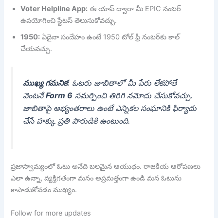
Voter Helpline App:
ఈ యాప్ ద్వారా మీ EPIC నంబర్
ఉపయోగించి స్టేటస్ తెలుసుకోవచ్చు.
1950:
ఏదైనా సందేహం ఉంటే 1950 టోల్ ఫ్రీ నంబర్‌కు కాల్
చేయవచ్చు.
ముఖ్య గమనిక:
ఓటరు జాబితాలో మీ పేరు లేకపోతే
వెంటనే
Form 6
సమర్పించి తిరిగి నమోదు చేసుకోవచ్చు.
జాబితాపై అభ్యంతరాలు ఉంటే ఎన్నికల సంఘానికి ఫిర్యాదు
చేసే హక్కు ప్రతి పౌరుడికి ఉంటుంది.
ప్రజాస్వామ్యంలో ఓటు అనేది బలమైన ఆయుధం. రాజకీయ ఆరోపణలు
ఎలా ఉన్నా, వ్యక్తిగతంగా మనం అప్రమత్తంగా ఉండి మన ఓటును
కాపాడుకోవడం ముఖ్యం.
Follow for more updates