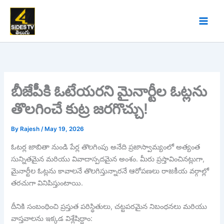
Skip
to
content
బీజేపీకి ఓటేయరని మైనార్టీల ఓట్లను
తొలగించే కుట్ర జరగొచ్చు!
By
Rajesh
/
May 19, 2026
ఓటర్ల జాబితా నుండి పేర్ల తొలగింపు అనేది ప్రజాస్వామ్యంలో అత్యంత
సున్నితమైన మరియు వివాదాస్పదమైన అంశం. మీరు ప్రస్తావించినట్లుగా,
మైనార్టీల ఓట్లను కావాలనే తొలగిస్తున్నారనే ఆరోపణలు రాజకీయ వర్గాల్లో
తరచుగా వినిపిస్తుంటాయి.
దీనికి సంబంధించి ప్రస్తుత పరిస్థితులు, చట్టపరమైన నిబంధనలు మరియు
వాస్తవాలను ఇక్కడ విశ్లేషిద్దాం: