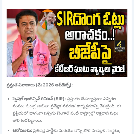
ప్రస్తుత వివాదాలు (మే 2026 అప్‌డేట్స్):
స్పెషల్ ఇంటెన్సివ్ రివిజన్ (SIR):
ప్రస్తుతం దేశవ్యాప్తంగా ఎన్నికల
సంఘం ‘ఓటర్ల జాబితా ప్రత్యేక సవరణ’ కార్యక్రమాన్ని చేపట్టింది. ఈ
ప్రక్రియలో భాగంగా పశ్చిమ బెంగాల్ వంటి రాష్ట్రాల్లో లక్షలాది ఓట్లు
తొలగించబడ్డాయి.
ఆరోపణలు:
ప్రతిపక్ష పార్టీలు మరియు కొన్ని పౌర హక్కుల సంస్థలు,