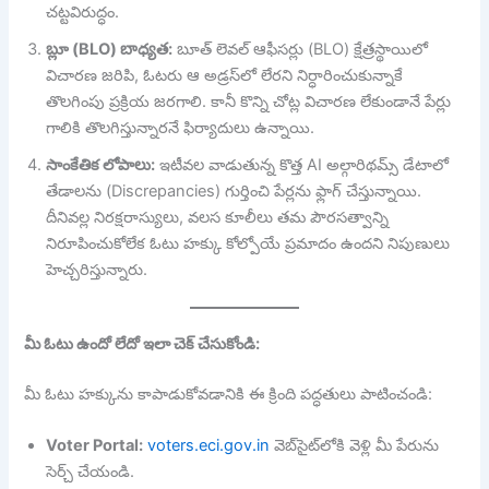
చట్టవిరుద్ధం.
బ్లూ (BLO) బాధ్యత:
బూత్ లెవల్ ఆఫీసర్లు (BLO) క్షేత్రస్థాయిలో
విచారణ జరిపి, ఓటరు ఆ అడ్రస్‌లో లేరని నిర్ధారించుకున్నాకే
తొలగింపు ప్రక్రియ జరగాలి. కానీ కొన్ని చోట్ల విచారణ లేకుండానే పేర్లు
గాలికి తొలగిస్తున్నారనే ఫిర్యాదులు ఉన్నాయి.
సాంకేతిక లోపాలు:
ఇటీవల వాడుతున్న కొత్త AI అల్గారిథమ్స్ డేటాలో
తేడాలను (Discrepancies) గుర్తించి పేర్లను ఫ్లాగ్ చేస్తున్నాయి.
దీనివల్ల నిరక్షరాస్యులు, వలస కూలీలు తమ పౌరసత్వాన్ని
నిరూపించుకోలేక ఓటు హక్కు కోల్పోయే ప్రమాదం ఉందని నిపుణులు
హెచ్చరిస్తున్నారు.
మీ ఓటు ఉందో లేదో ఇలా చెక్ చేసుకోండి:
మీ ఓటు హక్కును కాపాడుకోవడానికి ఈ క్రింది పద్ధతులు పాటించండి:
Voter Portal:
voters.eci.gov.in
వెబ్‌సైట్‌లోకి వెళ్లి మీ పేరును
సెర్చ్ చేయండి.