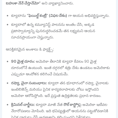
బహుశా నేనే చేస్తానేమో”
అని వ్యాఖ్యానించారు.
క్యూబాను
“ఫెయిల్డ్ కంట్రీ” (విఫల దేశం)
గా ఆయన అభివర్ణిస్తున్నారు.
క్యూబాలో ఉన్న కమ్యూనిస్ట్ పాలనను అంతం చేసి, అక్కడ
ప్రజాస్వామ్యాన్ని పునరుద్ధరించడమే తన లక్ష్యమని ఆయన
సూచనప్రాయంగా చెప్తున్నారు.
ఆసక్తికరమైన అంశాలు & ఫ్యాక్ట్స్:
90 మైళ్ల దూరం:
అమెరికా తీరానికి క్యూబా కేవలం 90 మైళ్ల
దూరంలోనే ఉంటుంది. ఇంత దగ్గరలో శత్రు దేశం ఉండటం అమెరికాకు
ఎప్పుడూ ఆందోళన కలిగించే విషయమే.
రష్యా, చైనా సంబంధాలు:
క్యూబా తన భూభాగంలో రష్యా, చైనాలకు
ఇంటెలిజెన్స్ మరియు సైనిక కార్యకలాపాలకు చోటు ఇస్తోందని
అమెరికా ఆరోపిస్తోంది. ఇదే ప్రస్తుత ఉద్రిక్తతలకు ప్రధాన కారణం.
క్రిమినల్ చార్జీలు:
క్యూబా మాజీ నేత
రౌల్ కాస్ట్రో
పై అమెరికా ఇటీవల
నేరారోపణలు మోపింది. ఇది భవిష్యత్తులో ఆయనను పట్టుకోవడానికి
సైనిక దాడులు చేసే అవకాశాన్ని కల్పిస్తుందని విశ్లేషకులు