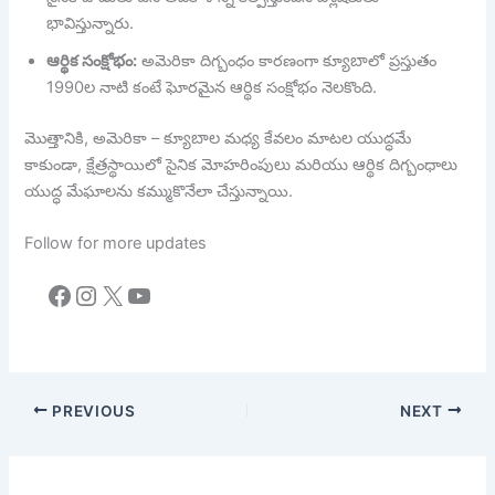
భావిస్తున్నారు.
ఆర్థిక సంక్షోభం:
అమెరికా దిగ్బంధం కారణంగా క్యూబాలో ప్రస్తుతం
1990ల నాటి కంటే ఘోరమైన ఆర్థిక సంక్షోభం నెలకొంది.
మొత్తానికి, అమెరికా – క్యూబాల మధ్య కేవలం మాటల యుద్ధమే
కాకుండా, క్షేత్రస్థాయిలో సైనిక మోహరింపులు మరియు ఆర్థిక దిగ్బంధాలు
యుద్ధ మేఘాలను కమ్ముకొనేలా చేస్తున్నాయి.
Follow for more updates
Facebook
Instagram
X
YouTube
PREVIOUS
NEXT