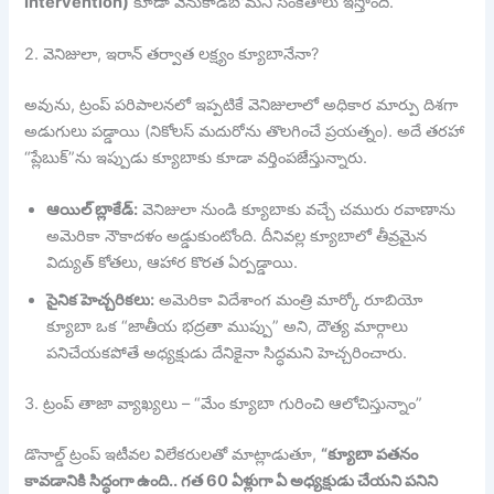
Intervention)
కూడా వెనుకాడబోమని సంకేతాలు ఇస్తోంది.
2. వెనిజులా, ఇరాన్ తర్వాత లక్ష్యం క్యూబానేనా?
అవును, ట్రంప్ పరిపాలనలో ఇప్పటికే వెనిజులాలో అధికార మార్పు దిశగా
అడుగులు పడ్డాయి (నికోలస్ మదురోను తొలగించే ప్రయత్నం). అదే తరహా
“ప్లేబుక్”ను ఇప్పుడు క్యూబాకు కూడా వర్తింపజేస్తున్నారు.
ఆయిల్ బ్లాకేడ్:
వెనిజులా నుండి క్యూబాకు వచ్చే చమురు రవాణాను
అమెరికా నౌకాదళం అడ్డుకుంటోంది. దీనివల్ల క్యూబాలో తీవ్రమైన
విద్యుత్ కోతలు, ఆహార కొరత ఏర్పడ్డాయి.
సైనిక హెచ్చరికలు:
అమెరికా విదేశాంగ మంత్రి మార్కో రూబియో
క్యూబా ఒక “జాతీయ భద్రతా ముప్పు” అని, దౌత్య మార్గాలు
పనిచేయకపోతే అధ్యక్షుడు దేనికైనా సిద్ధమని హెచ్చరించారు.
3. ట్రంప్ తాజా వ్యాఖ్యలు – “మేం క్యూబా గురించి ఆలోచిస్తున్నాం”
డొనాల్డ్ ట్రంప్ ఇటీవల విలేకరులతో మాట్లాడుతూ,
“క్యూబా పతనం
కావడానికి సిద్ధంగా ఉంది.. గత 60 ఏళ్లుగా ఏ అధ్యక్షుడు చేయని పనిని