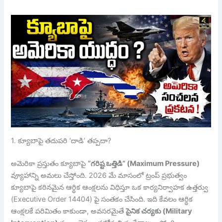
1. క్యూబాపై తదుపరి ‘దాడి’ తప్పదా?
అమెరికా ప్రస్తుతం క్యూబాపై
“గరిష్ట ఒత్తిడి” (Maximum Pressure)
వ్యూహాన్ని అమలు చేస్తోంది. 2026 మే మాసంలో ట్రంప్ ప్రభుత్వం
క్యూబాపై కఠినమైన ఆర్థిక ఆంక్షలను విధిస్తూ ఒక కార్యనిర్వాహక ఉత్తర్వు
(Executive Order 14404) పై సంతకం చేసింది. ఇది కేవలం ఆర్థిక
ఆంక్షలకే పరిమితం కాకుండా, అవసరమైతే
సైనిక చర్యకు (Military