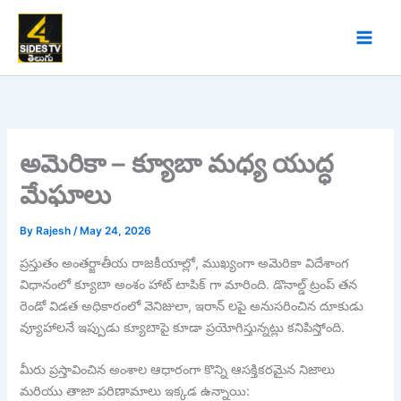
Skip
to
content
అమెరికా – క్యూబా మధ్య యుద్ధ
మేఘాలు
By
Rajesh
/
May 24, 2026
ప్రస్తుతం అంతర్జాతీయ రాజకీయాల్లో, ముఖ్యంగా అమెరికా విదేశాంగ
విధానంలో క్యూబా అంశం హాట్ టాపిక్ గా మారింది. డొనాల్డ్ ట్రంప్ తన
రెండో విడత అధికారంలో వెనిజులా, ఇరాన్ లపై అనుసరించిన దూకుడు
వ్యూహాలనే ఇప్పుడు క్యూబాపై కూడా ప్రయోగిస్తున్నట్లు కనిపిస్తోంది.
మీరు ప్రస్తావించిన అంశాల ఆధారంగా కొన్ని ఆసక్తికరమైన నిజాలు
మరియు తాజా పరిణామాలు ఇక్కడ ఉన్నాయి: