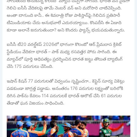
సాగుతుంది అనుకున్న కొలంబో మ్యాచ్ చప్పగా సాగింది. భారత్ వన్ సైడ్‌గా
గెలిచి ఐసీసీ వేదికలపై తామే నెంబర్ వన్ అని మరోసారి చాటిచెప్పింది.
అంతా బాగుంది కానీ.. ఈ శివరాత్రి రోజు పాకిస్తాన్‌పై గెలిచిన ప్రతిసారీ
టీమిండియాకు చేదు అనుభవాలే ఎదురయ్యాయి. కొంపదీసి ఈ ఏడాది
కూడా అలానే జరుగుతుందా? అని కొందరు ఫ్యాన్స్ భయపడుతున్నారు.
ఐసీసీ టీ20 వరల్డ్‌కప్ 2026లో భాగంగా కొలంబో ఆర్.ప్రేమదాస క్రికెట్
స్టేడియం వేదికగా భారత్ – పాక్ మధ్య రసవత్తర పోరు సాగింది. ఈ
మ్యాచ్‌లో పూర్తి ఆధిపత్యం ప్రదర్శించిన భారత జట్టు తొలుత బ్యాటింగ్
చేసి 175 పరుగులు చేసింది.
ఇషాన్ కిషన్ 77 పరుగులతో విధ్వంసం సృష్టించగా.. కెప్టెన్ సూర్య వికెట్లు
పడకుండా జాగ్రత్త పడ్డాడు. అనంతరం 176 పరుగుల లక్ష్యంతో బరిలోకి
దిగిన పాక్‌ను కేవలం 114 పరుగులకే భారత్ ఆలౌట్ చేసి 61 పరుగుల
తేడాతో ఘన విజయం సాధించింది.