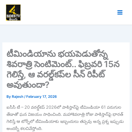
Skip
to
content
టీమిండియాను భయపెడుతోన్న
శివరాత్రి సెంటిమెంట్.. ఫిబ్రవరి 15న
గెలిస్తే, ఆ వరల్డ్‌కప్‌ల సీన్ రిపీట్
అవుతుందా?
By
Rajesh
/
February 17, 2026
ఐసీసీ టీ – 20 వరల్డ్‌కప్ 2026లో పాకిస్తాన్‌పై టీమిండియా 61 పరుగుల
తేడాతో ఘన విజయం సాధించింది. మహాశివరాత్రి రోజు పాకిస్తాన్‌పై భారత్
గెలిస్తే ఆ టోర్నీలో టీమిండియాకు ఇబ్బందులు తప్పవు అన్న ప్రశ్న ఇప్పుడు
అందర్నీ కలచివేస్తోంది.