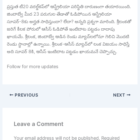
ప్రస్తుత టీ20 వరల్డ్‌కప్‌లో ఆస్ట్రేలియా పరిస్థితి దారుణంగా తయారయింది.
జింబాబ్వే మీద 23 పరుగుల తేడాతో ఓడిపోయిన ఆస్ట్రేలియా
సూపర్-8కు అర్హత సాధిస్తుందా? లేదా? అన్నది ప్రశ్నగా మారింది. శ్రీలంకతో
జరిగే కీలక పోరులో ఆసీస్ ఓడిపోతే ఇంటిబాట పట్టడం దాదాపు
ఖాయమే. శ్రీలంక, జింబాబ్వే ఆడిన రెండు మ్యాచ్‌లలోనూ గెలిచి మొదటి
రెండు స్థానాల్లో ఉన్నాయి. శ్రీలంక-ఆసీస్ మ్యాచ్‌లో లంక విజయం సాధిస్తే
అది సూపర్ 8కి, ఆసీస్ ఇంటిబాట పట్టడం ఖాయమనే చెప్పొచ్చు.
Follow for more updates
PREVIOUS
NEXT
Leave a Comment
Your email address will not be published.
Required