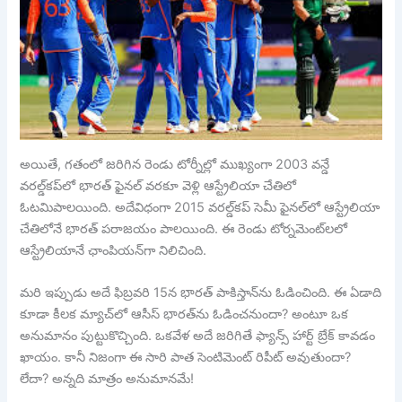
అయితే, గతంలో జరిగిన రెండు టోర్నీల్లో ముఖ్యంగా 2003 వన్డే
వరల్డ్‌‌కప్‌లో భారత్ ఫైనల్ వరకూ వెళ్లి ఆస్ట్రేలియా చేతిలో
ఓటమిపాలయింది. అదేవిధంగా 2015 వరల్డ్‌కప్ సెమీ ఫైనల్‌‌లో ఆస్ట్రేలియా
చేతిలోనే భారత్ పరాజయం పాలయింది. ఈ రెండు టోర్నమెంట్‌లలో
ఆస్ట్రేలియానే ఛాంపియన్‌గా నిలిచింది.
మరి ఇప్పుడు అదే ఫిబ్రవరి 15న భారత్ పాకిస్తాన్‌ను ఓడించింది. ఈ ఏడాది
కూడా కీలక మ్యాచ్‌లో ఆసీస్ భారత్‌ను ఓడించనుందా? అంటూ ఒక
అనుమానం పుట్టుకొచ్చింది. ఒకవేళ అదే జరిగితే ఫ్యాన్స్ హార్ట్ బ్రేక్ కావడం
ఖాయం. కానీ నిజంగా ఈ సారి పాత సెంటిమెంట్ రిపీట్ అవుతుందా?
లేదా? అన్నది మాత్రం అనుమానమే!