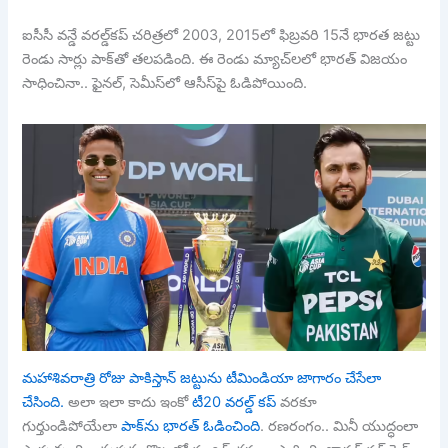
ఐసీసీ వన్డే వరల్డ్‌కప్ చరిత్రలో 2003, 2015లో ఫిబ్రవరి 15నే భారత జట్టు
రెండు సార్లు పాక్‌తో తలపడింది. ఈ రెండు మ్యాచ్‌లలో భారత్ విజయం
సాధించినా.. ఫైనల్, సెమీస్‌లో ఆసీస్‌పై ఓడిపోయింది.
మహాశివరాత్రి రోజు పాకిస్తాన్ జట్టును టీమిండియా జాగారం చేసేలా
చేసింది.
అలా ఇలా కాదు ఇంకో
టీ20 వరల్డ్ కప్
వరకూ
గుర్తుండిపోయేలా
పాక్‌ను భారత్ ఓడించింది
. రణరంగం.. మినీ యుద్ధంలా