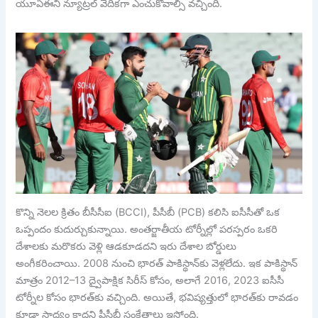
యూఏఈని న్యూట్రల్ వేదికగా ఎంచుకోవాల్సి వచ్చింది.
కొన్ని నెలల క్రితం బీసీసీఐ (BCCI), పీసీబీ (PCB) కలిసి ఐసీసీతో ఒక
ఒప్పందం కుదుర్చుకున్నాయి. అంతర్జాతీయ టోర్నీల్లో పరస్పరం ఒకరి
దేశాలకు మరొకరు వెళ్లి ఆడకూడదని ఇరు దేశాల బోర్డులు
అంగీకరించాయి. 2008 నుంచి భారత్ పాకిస్థాన్‌కు వెళ్లలేదు. ఇక పాకిస్థాన్
మాత్రం 2012–13 ద్వైపాక్షిక సిరీస్ కోసం, అలాగే 2016, 2023 ఐసీసీ
టోర్నీల కోసం భారత్‌కు వచ్చింది. అయితే, భవిష్యత్తులో భారత్‌కు రావడం
కూడా సాధ్యం కాదని పీసీబీ సంకేతాలు ఇస్తోంది.