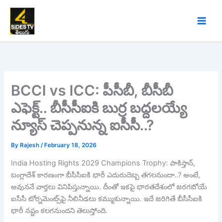
Skip
to
content
BCCI vs ICC: పీసీబీ, బీసీబీ
ఎఫెక్ట్.. బీసీసీఐకి బుర్ర బద్దలయ్యే
న్యూస్ చెప్పనున్న ఐసీసీ..?
By
Rajesh
/
February 18, 2026
India Hosting Rights 2029 Champions Trophy: పాకిస్తాన్,
బంగ్లాదేశ్ కారణంగా బీసీసీఐకి భారీ ఎదురుదెబ్బ తగలనుందా..? అంటే,
అవుననే వార్తలు వినిపిస్తున్నాయి. దీంతో ఇకపై భారతదేశంలో జరగబోయే
ఐసీసీ టోర్నమెంట్స్‌పై నీలినీడలు కమ్ముకున్నాయి. ఇదే జరిగితే బీసీసీఐకి
భారీ నష్టం కలగనుందని తెలుస్తోంది.