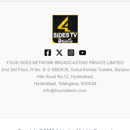
FOUR SIDES NETWORK BROADCASTING PRIVATE LIMITED
2nd 3rd Floor, H No. 8-2-686/K/6, Gokul Kimtee Towers, Banjara
Hills Road No.12, Hyderabad,
Hyderabad, Telangana, 500034
info@foursidestv.com