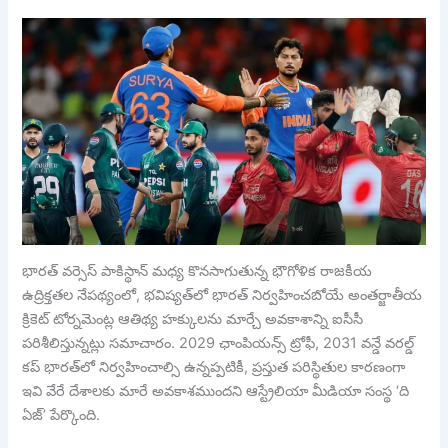
భారత్ వర్సెస్ పాకిస్థాన్ మధ్య కొనసాగుతున్న భౌగోళిక రాజకీయ
ఉద్రిక్తతల నేపథ్యంలో, భవిష్యత్‌లో భారత్‌ నిర్వహించబోయే అంతర్జాతీయ
క్రికెట్ టోర్నమెంట్ల ఆతిథ్య హక్కులను మార్చే అవకాశాన్ని ఐసీసీ
పరిశీలిస్తున్నట్లు సమాచారం. 2029 ఛాంపియన్స్ ట్రోఫీ, 2031 వన్డే వరల్డ్
కప్ భారత్‌లో నిర్వహించాల్సి ఉన్నప్పటికీ, ప్రస్తుత పరిస్థితుల కారణంగా
ఇవి వేరే దేశాలకు మారే అవకాశముందని ఆస్ట్రేలియా మీడియా సంస్థ ‘ది
ఏజ్’ పేర్కొంది.