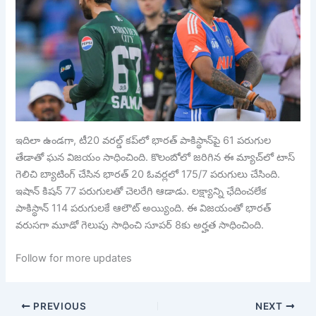
ఇదిలా ఉండగా, టీ20 వరల్డ్ కప్‌లో భారత్ పాకిస్థాన్‌పై 61 పరుగుల
తేడాతో ఘన విజయం సాధించింది. కొలంబోలో జరిగిన ఈ మ్యాచ్‌లో టాస్
గెలిచి బ్యాటింగ్ చేసిన భారత్ 20 ఓవర్లలో 175/7 పరుగులు చేసింది.
ఇషాన్ కిషన్ 77 పరుగులతో చెలరేగి ఆడాడు. లక్ష్యాన్ని ఛేదించలేక
పాకిస్థాన్ 114 పరుగులకే ఆలౌట్ అయ్యింది. ఈ విజయంతో భారత్
వరుసగా మూడో గెలుపు సాధించి సూపర్ 8కు అర్హత సాధించింది.
Follow for more updates
PREVIOUS
NEXT