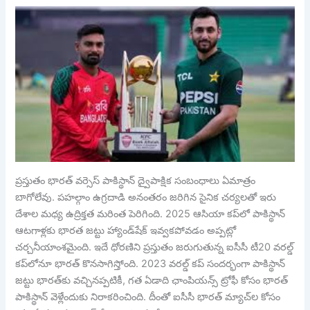
ప్రస్తుతం భారత్ వర్సెస్ పాకిస్థాన్ ద్వైపాక్షిక సంబంధాలు ఏమాత్రం
బాగోలేవు. పహల్గాం ఉగ్రదాడి అనంతరం జరిగిన సైనిక చర్యలతో ఇరు
దేశాల మధ్య ఉద్రిక్తత మరింత పెరిగింది. 2025 ఆసియా కప్‌లో పాకిస్థాన్
ఆటగాళ్లకు భారత జట్టు హ్యాండ్‌షేక్ ఇవ్వకపోవడం అప్పట్లో
చర్చనీయాంశమైంది. ఇదే ధోరణిని ప్రస్తుతం జరుగుతున్న ఐసీసీ టీ20 వరల్డ్
కప్‌లోనూ భారత్ కొనసాగిస్తోంది. 2023 వరల్డ్ కప్ సందర్భంగా పాకిస్థాన్
జట్టు భారత్‌కు వచ్చినప్పటికీ, గత ఏడాది ఛాంపియన్స్ ట్రోఫీ కోసం భారత్
పాకిస్థాన్ వెళ్లేందుకు నిరాకరించింది. దీంతో ఐసీసీ భారత్ మ్యాచ్‌ల కోసం