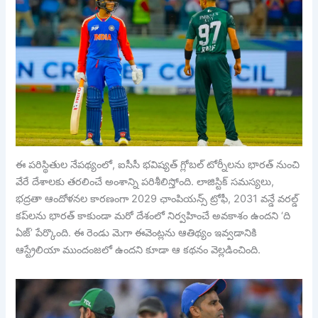
ఈ పరిస్థితుల నేపథ్యంలో, ఐసీసీ భవిష్యత్ గ్లోబల్ టోర్నీలను భారత్ నుంచి
వేరే దేశాలకు తరలించే అంశాన్ని పరిశీలిస్తోంది. లాజిస్టిక్ సమస్యలు,
భద్రతా ఆందోళనల కారణంగా 2029 ఛాంపియన్స్ ట్రోఫీ, 2031 వన్డే వరల్డ్
కప్‌లను భారత్ కాకుండా మరో దేశంలో నిర్వహించే అవకాశం ఉందని ‘ది
ఏజ్’ పేర్కొంది. ఈ రెండు మెగా ఈవెంట్లను ఆతిథ్యం ఇవ్వడానికి
ఆస్ట్రేలియా ముందంజలో ఉందని కూడా ఆ కథనం వెల్లడించింది.