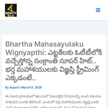
Skip
to
content
Bhartha Mahasayulaku
Wignyapthi: ఎట్టకేలకు ఓటీటీలోకి
వచ్చేస్తోన్న సంక్రాంతి సూపర్ హిట్..
భర్త మహాశయులకు విజ్ఞప్తి స్ట్రీమింగ్
ఎక్కడంటే..
By
Rajesh
/
March 9, 2026
ఈ ఏడాది ప్రారంభంలో తెలుగులో విడుదలైన సినిమాలన్నీ మంచి విజయం
సాధించిన సంగతి తెలిసిందే. అందులో భర్త మహాశయులకు విజ్ఞప్తి ఒకటి.
మాస్ మహరాజా రవితేజ, ఆషికా రంగనాథ్, డింపుల్ హయతి ప్రధాన