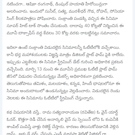
నటించగా.. ఆషికా రంగనాథ్, డింపుల్ హయాతి హీరోయిన్లుగా
అలరించారు. ఇందులో సునీల్, సత్య, మురళీధర్ గౌడ, రోహన్, సోనియా
సింగ్ కీలకపాత్రలు పోషించారు. సంక్రాంతి పండక్కి వచ్చిన ఈ సినిమా
సూపర్ హిట్ టాక్ సొంతం చేసుకుంది. దాదాపు 40 కోట్లతో నిర్మించిన ఈ
మూవీ బాక్సాఫీస్ వద్ద కేవలం 30 కోట్ల వరకు రాబట్టినట్లు సమాచారం.
ఇదిలా ఉంటే సంక్రాంతి విడుదలైన సినిమాలన్నీ ఓటీటీలోకి వచ్చేశాయి.
కానీ భర్త మహాశయులకు విజ్ఞప్తి మాత్రం డిజిటల్ ప్లాట్ ఫామ్ పైకి రాలేదు.
ఇప్పుడు ఎట్టకేలకు ఈ సినిమా స్ట్రీమింగ్ డేట్ గురించి అధికారిక ప్రకటన
వచ్చేసింది. మార్చి 13 నుంచి ఈ మూవీని ప్రముఖ ఓటీటీ ప్లాట్ ఫామ్
జీ5లో విడుదల చేయనున్నట్లు మేకర్స్ అధికారికంగా ప్రకటించారు.
తెలుగుతోపాటు తమిళం, మలయాళం, కన్నడ, హిందీ భాషలలోనూ ఈ
సినిమా అందుబాటులో ఉండనున్నట్లు వెల్లడించారు. విడుదలైన రెండు
నెలలకు ఈ సినిమాను ఓటీటీలో స్ట్రీమింగ్ చేస్తున్నారు.
కథ విషయానికి వస్తే.. రామ సత్యనారాయణ (రవితేజ) ఓ వైన్ యార్ట్
ఓనర్. కొత్తగా రెడీ చేసిన అనార్కలి వైన్ ను స్పెయిన్ లోని ఓ కంపెనీకి
శాంపిల్ పంపిస్తే వాళ్లు రిజెక్ట్ చేస్తారు. కారణం తెలుసుకోవడానికి వెళ్లిన
రామ్.. అక్కడే వర్క్ చేస్తున్న ఎండీ మానసా శెట్టితో ఫిజికల్ గా