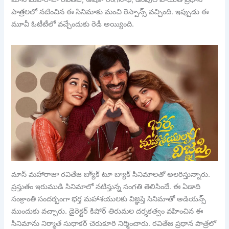
పాత్రలలో నటించిన ఈ సినిమాకు మంచి రెస్పాన్స్ వచ్చింది. ఇప్పుడు ఈ
మూవీ ఓటీటీలో వచ్చేందుకు రెడీ అయ్యింది.
మాస్ మహారాజా రవితేజ బ్యా్క్ టూ బ్యాక్ సినిమాలతో అలరిస్తున్నారు.
ప్రస్తుతం ఇరుముడి సినిమాలో నటిస్తున్న సంగతి తెలిసిందే. ఈ ఏడాది
సంక్రాంతి సందర్భంగా భర్త మహాశయులకు విజ్ఞప్తి సినిమాతో అడియన్స్
ముందుకు వచ్చారు. డైరెక్టర్ కిషోర్ తిరుమల దర్శకత్వం వహించిన ఈ
సినిమాను నిర్మాత సుధాకర్ చెరుకూరి నిర్మించారు. రవితేజ ప్రధాన పాత్రలో