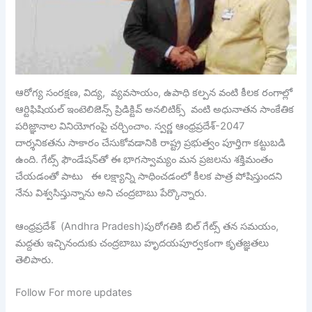
ఆరోగ్య సంరక్షణ, విద్య, వ్యవసాయం, ఉపాధి కల్పన వంటి కీలక రంగాల్లో
ఆర్టిఫిషియల్‌ ఇంటెలిజెన్స్‌ ప్రిడిక్టివ్‌ అనలిటిక్స్‌ వంటి అధునాతన సాంకేతిక
పరిజ్ఞానాల వినియోగంపై చర్చించాం. స్వర్ణ ఆంధ్రప్రదేశ్‌-2047
దార్శనికతను సాకారం చేసుకోవడానికి రాష్ట్ర ప్రభుత్వం పూర్తిగా కట్టుబడి
ఉంది. గేట్స్‌ ఫౌండేషన్‌తో ఈ భాగస్వామ్యం మన ప్రజలను శక్తిమంతం
చేయడంతో పాటు ఈ లక్ష్యాన్ని సాధించడంలో కీలక పాత్ర పోషిస్తుందని
నేను విశ్వసిస్తున్నాను అని చంద్రబాబు పేర్కొన్నారు.
ఆంధ్రప్రదేశ్‌ (Andhra Pradesh)పురోగతికి బిల్‌ గేట్స్‌ తన సమయం,
మద్దతు ఇచ్చినందుకు చంద్రబాబు హృదయపూర్వకంగా కృతజ్ఞతలు
తెలిపారు.
Follow For more updates