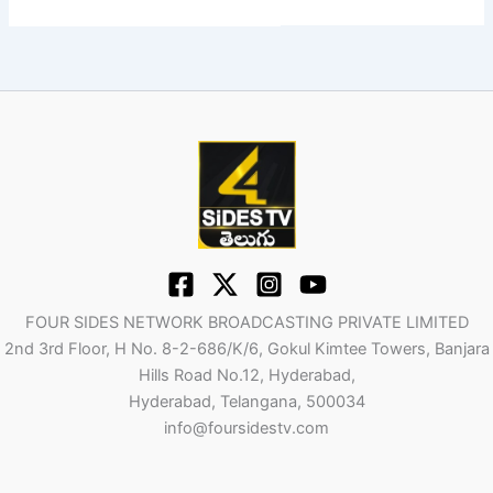
FOUR SIDES NETWORK BROADCASTING PRIVATE LIMITED
2nd 3rd Floor, H No. 8-2-686/K/6, Gokul Kimtee Towers, Banjara
Hills Road No.12, Hyderabad,
Hyderabad, Telangana, 500034
info@foursidestv.com