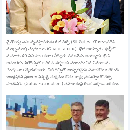
మైక్రోసాఫ్ట్‌ సహ వ్యవస్థాపకుడు బిల్‌ గేట్స్‌ (Bill Gates) తో ఆంధ్రప్రదేశ్‌
ముఖ్యమంత్రి చంద్రబాబు (Chandrababu) భేటీ అయ్యారు. ఢిల్లీలో
సుమారు 40 నిమిషాల పాటు వీరిద్దరు సమావేశం అయ్యారు. భేటీ
అనంతరం బిల్‌గేట్స్‌తో జరిగిన చర్చలకు సంబంధించిన వివరాలను
చంద్రబాబు వెల్లడిరచారు. బిల్‌ గేట్స్‌తో అద్భుతమైన సమావేశం జరిగింది.
ఆంధ్రప్రదేశ్‌ ప్రజల అభివృద్ధి, సంక్షేమం కోసం రాష్ట్ర ప్రభుత్వంతో గేట్స్‌
ఫౌండేషన్‌ (Gates Foundation ) సహకారంపై కీలక చర్చలు జరిపాం.