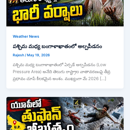
Weather News
పశ్చిమ మధ్య బంగాళాఖాతంలో అల్పపీడనం
Rajesh
/
May 19, 2026
పశ్చిమ మధ్య బంగాళాఖాతంలో ఏర్పడే అల్పపీడనం (Low
Pressure Area) అనేది తెలుగు రాష్ట్రాల వాతావరణంపై తీవ్ర
ప్రభావం చూపే కీలకమైన అంశం. ముఖ్యంగా మే 2026 […]