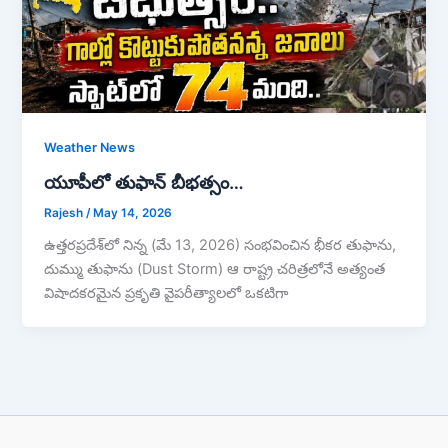
Weather News
యూపీలో తుఫాన్ బీభత్సం…
Rajesh
/
May 14, 2026
ఉత్తరప్రదేశ్‌లో నిన్న (మే 13, 2026) సంభవించిన భీకర తుఫాను,
దుమ్ము తుఫాను (Dust Storm) ఆ రాష్ట్ర చరిత్రలోనే అత్యంత
విషాదకరమైన ప్రకృతి వైపరీత్యాలలో ఒకటిగా