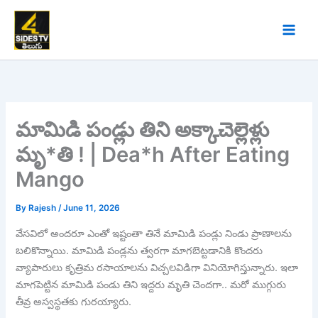
Skip
to
content
మామిడి పండ్లు తిని అక్కాచెల్లెళ్లు
మృ*తి ! | Dea*h After Eating
Mango
By
Rajesh
/
June 11, 2026
వేసవిలో అందరూ ఎంతో ఇష్టంతా తినే మామిడి పండ్లు నిండు ప్రాణాలను
బలికొన్నాయి. మామిడి పండ్లను త్వరగా మాగబెట్టడానికి కొందరు
వ్యాపారులు కృత్రిమ రసాయాలను విచ్చలవిడిగా వినియోగిస్తున్నారు. ఇలా
మాగపెట్టిన మామిడి పండు తిని ఇద్దరు మృతి చెందగా.. మరో ముగ్గురు
తీవ్ర అస్వస్థతకు గురయ్యారు.