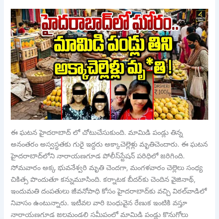
ఈ ఘటన హైదరాబాద్ లో చోటుచేసుకుంది. మామిడి పండ్లు తిన్న
అనంతరం అస్వస్థతకు గురై ఇద్దరు అక్కాచెల్లెళ్లు మృతిచెందారు. ఈ ఘటన
హైదరాబాద్​లోని నారాయణగూడ పోలీస్‌‌స్టేషన్‌‌ పరిధిలో జరిగింది.
సోమవారం అక్క భువనేశ్వరి మృతి చెందగా, మంగళవారం చెల్లెలు సంధ్య
చికిత్స పొందుతూ కన్నుమూసింది. కర్నాటక బీదర్‌‌కు చెందిన వైజినాథ్‌‌,
ఇందుమతి దంపతులు జీవనోపాధి కోసం హైదరాబాద్‌‌కు వచ్చి విఠల్‌‌వాడిలో
నివాసం ఉంటున్నారు. ఇటీవల వారి బంధువైన రేణుక ఇంటికి వస్తూ
నారాయణగూడ జలమండలి సమీపంలో మామిడి పండ్లు కొనుగోలు