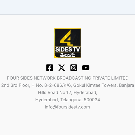
FOUR SIDES NETWORK BROADCASTING PRIVATE LIMITED
2nd 3rd Floor, H No. 8-2-686/K/6, Gokul Kimtee Towers, Banjara
Hills Road No.12, Hyderabad,
Hyderabad, Telangana, 500034
info@foursidestv.com