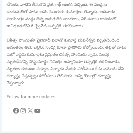
చేసింది. వాటిని తీసుకొని వైజినాథ్​ ఇంటికి వచ్చింది. ఆ పండ్లను
ఇందుమతితో పాటు ఆమె నలుగురు కుమార్తెలు తిన్నారు. ఆదివారం
సాయంత్రం పండ్లు తిన్న ఐదుగురికి వాంతులు, విరేచనాలు కావడంతో
కాచిగూడలోని ఓ ప్రైవేట్‌‌ ఆస్పత్రికి తరలించారు.
చికిత్స పొందుతూ వైజినాథ్‌‌ మూడో కుమార్తె భువనేశ్వరి మృతిచెందింది.
అనంతరం ఆమె చెల్లెలు సంధ్య కూడా ప్రాణాలు కోల్పోయింది. తల్లితో పాటు
మరో ఇద్దరు కుమార్తెలు ప్రస్తుతం చికిత్స పొందుతున్నారు. సంధ్య
మృతదేహాన్ని పోస్టుమార్టం నిమిత్తం ఉస్మానియా ఆస్పత్రికి తరలించారు.
మృతుల కుటుంబ సభ్యుల ఫిర్యాదు మేరకు పోలీసులు కేసు నమోదు చేసి
దర్యాప్తు చేస్తున్నట్లు పోలీసులు తెలిపారు. అన్ని కోణాల్లో దర్యాప్తు
చేస్తున్నారు.
Follow for more updates
Facebook
Instagram
X
YouTube