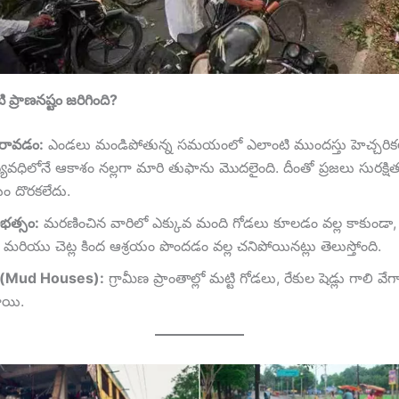
ప్రాణనష్టం జరిగింది?
 రావడం:
ఎండలు మండిపోతున్న సమయంలో ఎలాంటి ముందస్తు హెచ్చరికల
యవధిలోనే ఆకాశం నల్లగా మారి తుఫాను మొదలైంది. దీంతో ప్రజలు సురక్షిత
యం దొరకలేదు.
ీభత్సం:
మరణించిన వారిలో ఎక్కువ మంది గోడలు కూలడం వల్ల కాకుండా,
మరియు చెట్ల కింద ఆశ్రయం పొందడం వల్ల చనిపోయినట్లు తెలుస్తోంది.
ు (Mud Houses):
గ్రామీణ ప్రాంతాల్లో మట్టి గోడలు, రేకుల షెడ్లు గాలి వేగ
ాయి.