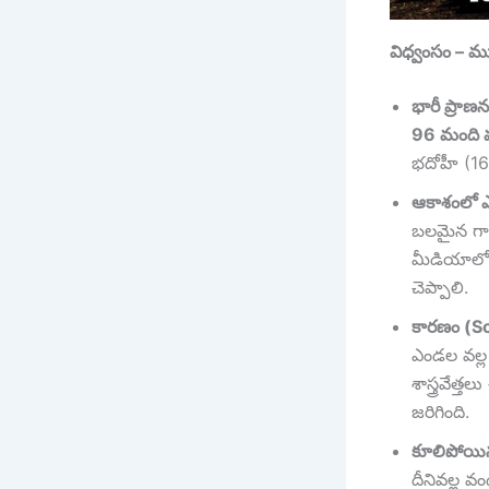
విధ్వంసం – మ
భారీ ప్రాణన
96 మంది 
భదోహీ (16)
ఆకాశంలో ఎ
బలమైన గా
మీడియాలో
చెప్పాలి.
కారణం (Sc
ఎండల వల్ల
శాస్త్రవేత
జరిగింది.
కూలిపోయిన 
దీనివల్ల వం