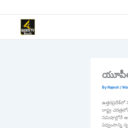
Skip
to
content
యూపీల
By
Rajesh
/
Ma
ఉత్తరప్రదేశ్
రాష్ట్ర చరిత్ర
నిమిషాల్లోనే 
విధ్వంసాన్ని స