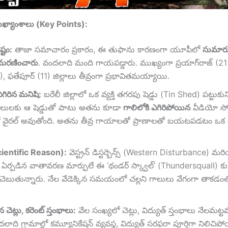
ుఖ్యాంశాలు (Key Points):
ష్టం:
తాజా సమాచారం ప్రకారం, ఈ తుఫాను కారణంగా యూపీలో
సుమారు
మరణించారు
. వందలాది మంది గాయపడ్డారు. ముఖ్యంగా ప్రయాగ్‌రాజ్ (
, ఫతేపూర్ (11) జిల్లాలు తీవ్రంగా ప్రభావితమయ్యాయి.
గిరిన మనిషి:
బరేలీ జిల్లాలో ఒక వ్యక్తి తగరపు షెడ్డు (Tin Shed) పట్టుక
లులకు ఆ షెడ్డుతో పాటు అతను కూడా
గాలిలోకి ఎగిరిపోయిన
వీడియో సో
 వైరల్ అవుతోంది. అతను తీవ్ర గాయాలతో ప్రాణాలతో బయటపడటం ఒక
ientific Reason):
వెస్ట్రన్ డిస్టర్బెన్స్ (Western Disturbance) మర
 ఏర్పడిన వాతావరణ మార్పులే ఈ ‘థండర్ స్క్వాల్’ (Thundersquall) 
్తలు చెబుతున్నారు. నేల వేడెక్కిన సమయంలో చల్లని గాలులు వేగంగా తాకడ
చెట్లు, కరెంట్ స్తంభాలు:
వేల సంఖ్యలో చెట్లు, విద్యుత్ స్తంభాలు నేలమట
దలాది గ్రామాల్లో కమ్యూనికేషన్ వ్యవస్థ, విద్యుత్ సరఫరా పూర్తిగా నిలిచిపో