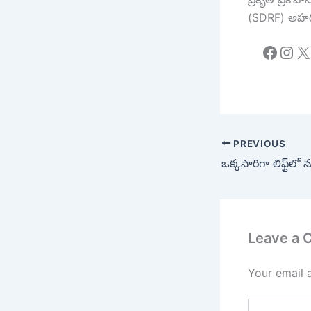
(SDRF) అహర్ని
Faceb
Ins
X
PREVIOUS
Leave a
Your email 
Type