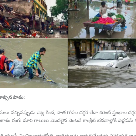
ాల్సిన పాఠం:
లు వచ్చినప్పుడు చెట్ల కింద, పాత గోడల దగ్గర లేదా కరెంట్ స్తంభాల దగ
కాశం రంగు మారి గాలులు మొదలైన వెంటనే కాంక్రీట్ భవనాల్లోకి వెళ్లడమే స
ోపానికి యూపీ విలవిలలాడుతోంది. బాధితులను ఆదుకునేందుకు సహాయక బృ