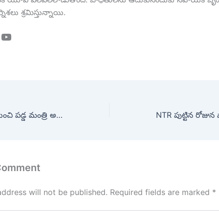
శలు శ్రమిస్తున్నాయి.
ook
tagram
YouTube
ఒక్కసారిగా లిఫ్ట్‌లో నుంచి పడ్డ మంత్రి అడ్లూరి
NTR పుట్టిన రోజున ఫ్యా
 Comment
address will not be published.
Required fields are marked
*