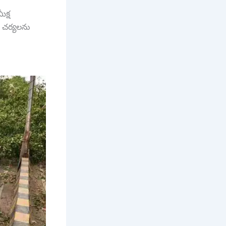
క్ష
చర్యలను