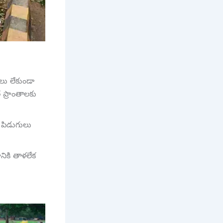
ు లేకుండా
 ప్రాంతాలకు
 పిడుగులు
ానికి తాళలేక