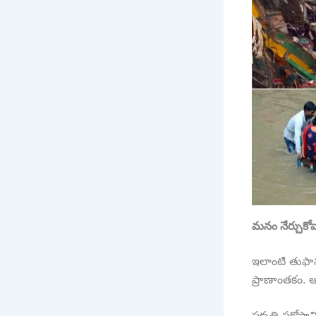
మనం నేర్చుకోవ
ఇలాంటి తుఫాను
ప్రాణాంతకం. ఆ
ప్రకృతి ప్రక