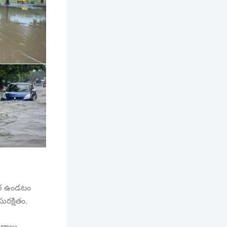
్గర ఉండటం
ురక్షితం.
ందాలు