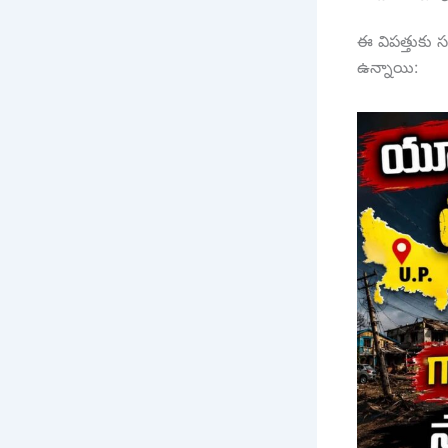
ఈ విపత్తుకు 
ఉన్నాయి: