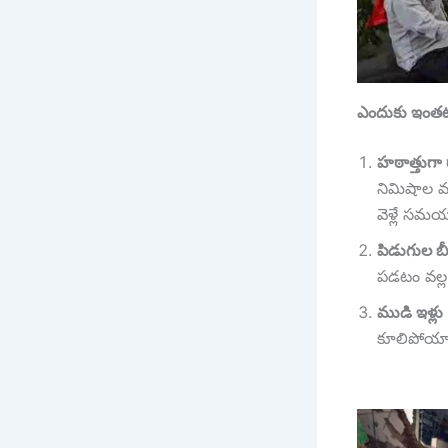
ఎందుకు ఇంతటి 
హఠాత్తుగా
నిమిషాల వ్
వెళ్లే సమ
పిడుగుల బ
పడటం వల్ల 
ముడి ఇళ్ల
కూలిపోయ