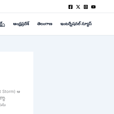
్ట్స్
ఆంధ్రప్రదేశ్
తెలంగాణ
ఇంటర్నేషనల్ న్యూస్
ust Storm) ఆ
ద్ది
పెను