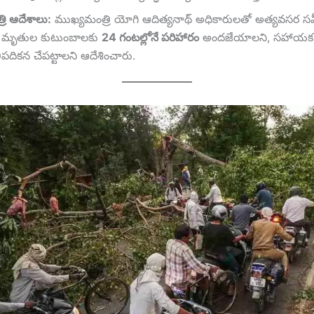
రి ఆదేశాలు:
ముఖ్యమంత్రి యోగి ఆదిత్యనాథ్ అధికారులతో అత్యవసర సమీ
ి, మృతుల కుటుంబాలకు
24 గంటల్లోనే పరిహారం
అందజేయాలని, సహాయక 
తిపదికన చేపట్టాలని ఆదేశించారు.