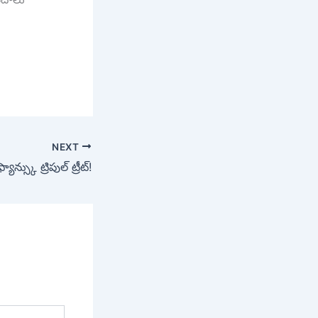
NEXT
న్స్కు ట్రిపుల్ ట్రీట్!