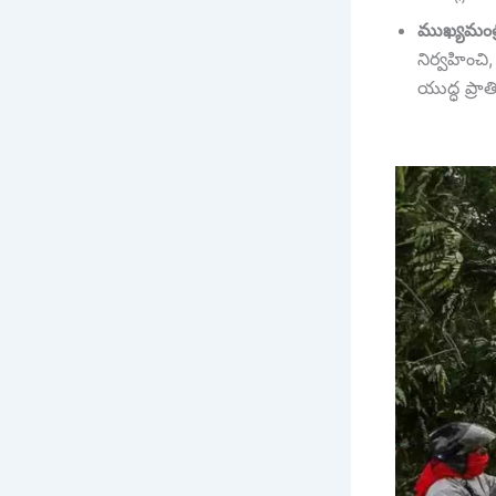
ముఖ్యమంత్
నిర్వహించ
యుద్ధ ప్రా