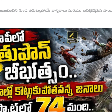
సంబంధించిన గుండె తరుక్కుపోయే వాస్తవాలు మరియు ఆసక్తికరమైన పాయి