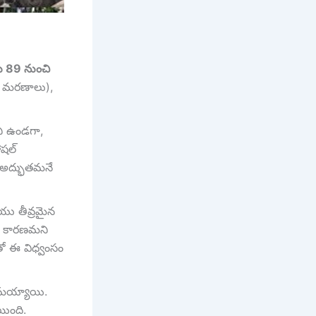
 89 నుంచి
21 మరణాలు),
ుని ఉండగా,
షల్
 అద్భుతమనే
ియు తీవ్రమైన
కు కారణమని
ంతో ఈ విధ్వంసం
్టమయ్యాయి.
యింది.