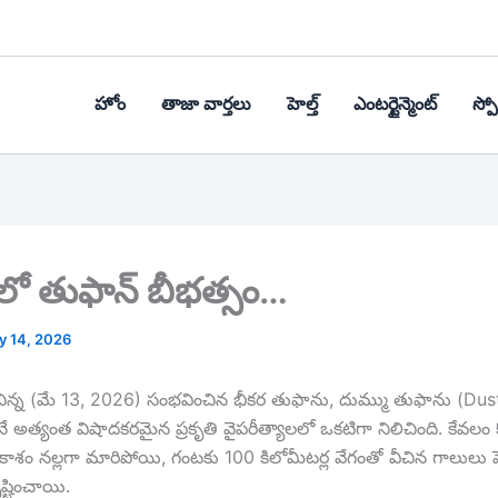
హోం
తాజా వార్తలు
హెల్త్‌
ఎంటర్టైన్మెంట్
స్పోర
ో తుఫాన్ బీభత్సం…
y 14, 2026
‌లో నిన్న (మే 13, 2026) సంభవించిన భీకర తుఫాను, దుమ్ము తుఫాను (D
లోనే అత్యంత విషాదకరమైన ప్రకృతి వైపరీత్యాలలో ఒకటిగా నిలిచింది. కేవలం కొ
ఆకాశం నల్లగా మారిపోయి, గంటకు 100 కిలోమీటర్ల వేగంతో వీచిన గాలులు 
ృష్టించాయి.