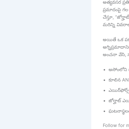
అత్యవసర ప్రతిస
ప్రమాదంపై గ
చేస్తూ, “జోర్
మరిన్ని వివరా
అయితే ఒక పక్
అగ్నిప్రమాదాని
అంచనా వేసి, 
అసోంలోని జో
కూలిన AN-3
ఎయిర్‎ఫోర్స
జోర్హాట్ ఎ
ఘటనాస్థల
Follow for 