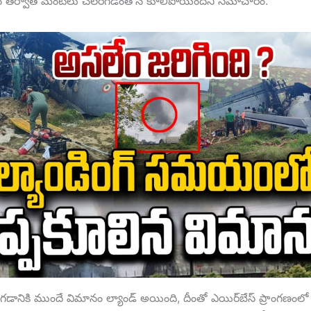
న తర్వాత మంటలు చెలరేగడంతోనే కూలిపోయిందని సమాచారం.
డానికి ముందే విమానం ల్యాండ్ అయింది, దీంతో ఎయిర్‌బేస్ ప్రాంగణంలో