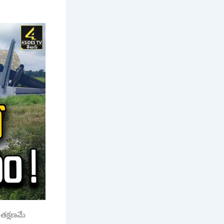
 తక్షణమే