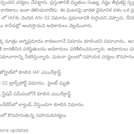
్పందన చర్యలు చేపట్టారు. ప్రస్తుతానికి మృతుల సంఖ్య, నష్టం తీవ్రతపై స్ప
ల కారణాలు ఇంకా తెలియరాలేదు. ఈ ఘటనపై భారత వైమానిక దళం ఒక ప
హాట్ లో IAFకు చెందిన AN-32 విమానం ప్రమాదానికి గురైందని చెప్పారు. దీన
లు కాసేపట్లో అందిస్తామని అధికారులు వెల్లడించారు.
క మాత్రం అగ్నిప్రమాదం కారణంగానే విమానం కూలిందని సమాచారం.. అ
కి దారితీసిన పరిస్థితులను అధికారులు పరిశీలించనున్నారు. అధికారులు పరిస
సమాచారాన్ని సేకరిస్తున్నారు. ఘటనా స్థలంలో సహాయక చర్యలు కొనసాగు
ర్హాట్‎లో కూలిన IAF ఎయిర్‎క్రాఫ్ట్
2 ట్రాన్స్‎పోర్ట్ విమానం.. పైలట్ మృతి
్ స్టేషన్ సమీపంలోనే కూలిన ఎయిర్‎క్రాఫ్ట్
యిర్‎బేస్‎లో ల్యాండ్ చేస్తుండగా కూలిన విమానం
ంలో కొనసాగుతున్న సహాయకచర్యలు
more updates