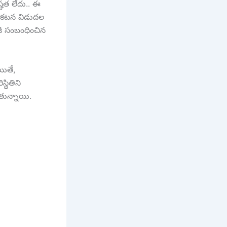
ష్టత లేదు.. ఈ
్రకటన విడుదల
ికి సంబంధించిన
యితే,
్థితిని
తున్నాయి.