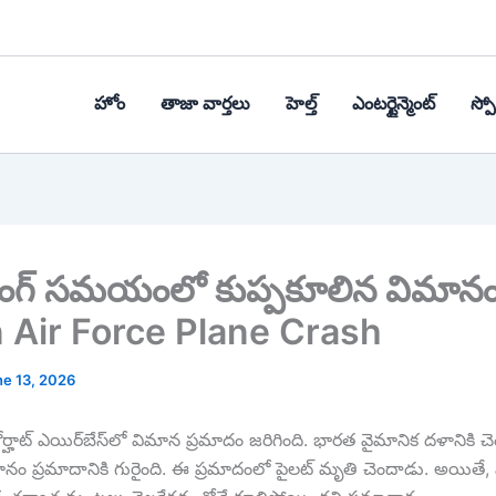
హోం
తాజా వార్తలు
హెల్త్‌
ఎంటర్టైన్మెంట్
స్పోర
ింగ్ సమయంలో కుప్పకూలిన విమానం 
n Air Force Plane Crash
ne 13, 2026
ర్హాట్ ఎయిర్‎బేస్‎లో విమాన ప్రమాదం జరిగింది. భారత వైమానిక దళానికి
ట్ విమానం ప్రమాదానికి గురైంది. ఈ ప్రమాదంలో పైలట్ మృతి చెందాడు. అయితే