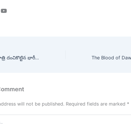
ook
tagram
YouTube
హైదరాబాద్ లో అర్ధరాత్రి దంచికొట్టిన భారీ వర్షం | Heavy Rain Lashes Hyderabad
 Comment
address will not be published.
Required fields are marked
*