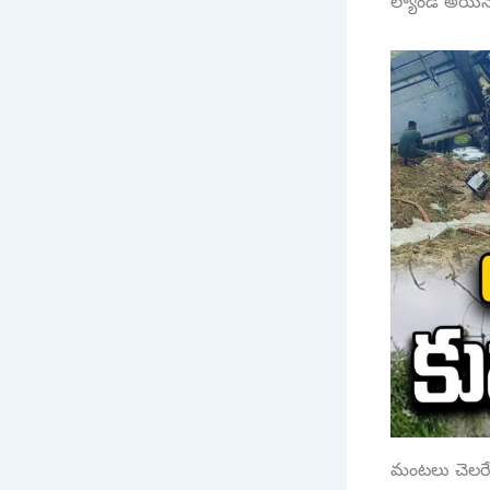
ల్యాండ్ అయి
మంటలు చెలరేగ