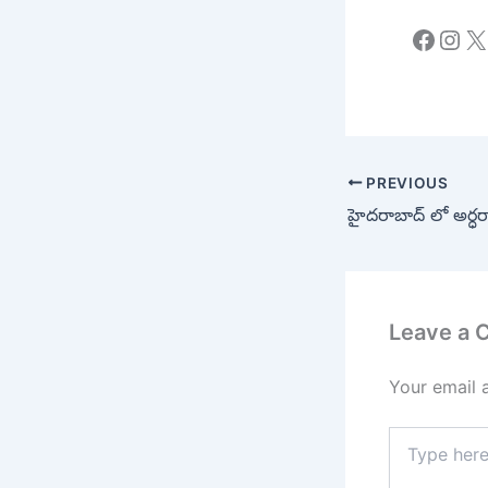
Faceb
Ins
X
PREVIOUS
Leave a
Your email 
Type
here..