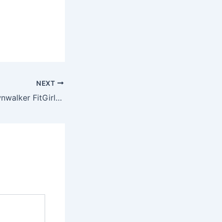
NEXT
The Blood of Dawnwalker FitGirl Repack for Desktop Multilingual