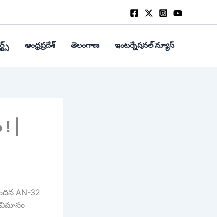
్ట్స్
ఆంధ్రప్రదేశ్
తెలంగాణ
ఇంటర్నేషనల్ న్యూస్
! |
 చెందిన AN-32
, విమానం