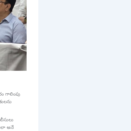
ం గాలింపు
దితులను
ోలీసులు
కులా అనే