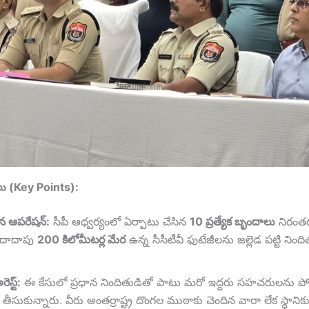
లు (Key Points):
న ఆపరేషన్:
సీపీ ఆధ్వర్యంలో ఏర్పాటు చేసిన
10 ప్రత్యేక బృందాలు
నిరంతర
. దాదాపు
200 కిలోమీటర్ల మేర
ఉన్న సీసీటీవీ ఫుటేజీలను జల్లెడ పట్టి నిం
ెస్ట్:
ఈ కేసులో ప్రధాన నిందితుడితో పాటు మరో ఇద్దరు సహచరులను ప
తీసుకున్నారు. వీరు అంతర్రాష్ట్ర దొంగల ముఠాకు చెందిన వారా లేక స్థాని