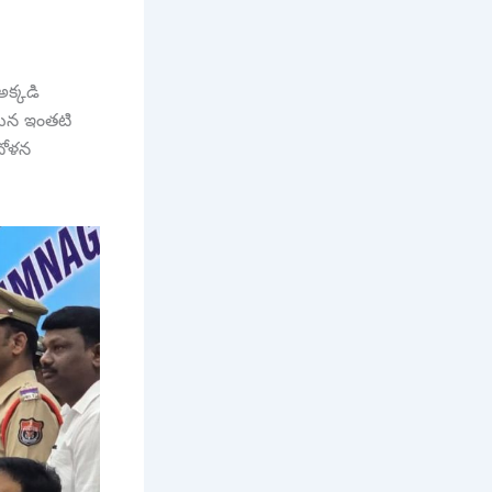
అక్కడి
్డున ఇంతటి
ందోళన