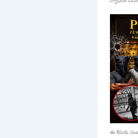
స్వాధీనం చేసు
ఈ కేసుకు సంబ