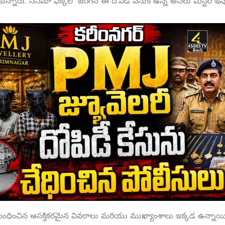
కున్నారు. సినిమా ఫక్కీలో జరిగిన ఈ దోపిడీ వెనుక ఉన్న అసలు మిస్టరీ ఇప్
ంధించిన ఆసక్తికరమైన వివరాలు మరియు ముఖ్యాంశాలు ఇక్కడ ఉన్నాయి