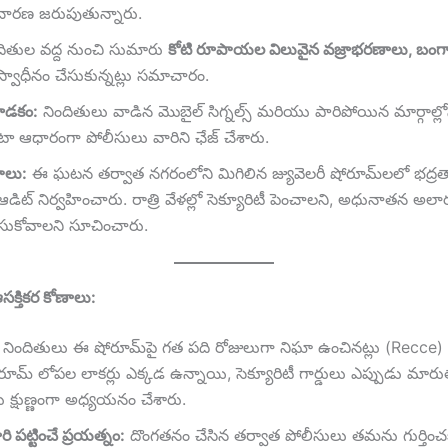
చారణ జరుపుతున్నారు.
దితుల వద్ద నుంచి సుమారు
కోటి రూపాయల విలువైన వజ్రాభరణాలు, బంగార
్వాధీనం చేసుకున్నట్లు సమాచారం.
వాడకం:
నిందితులు వాడిన మొబైల్ సిగ్నల్స్ మరియు పారిపోయిన మార్గాల్లోన
టా ఆధారంగా పోలీసులు వారిని ఛేజ్ చేశారు.
ాలు:
ఈ ఘటన తర్వాత నగరంలోని మిగిలిన జ్యువెలరీ షోరూమ్‌లలో భద్రతా 
డిట్ నిర్వహించారు. రాత్రి వేళల్లో సెక్యూరిటీ పెంచాలని, అధునాతన అలా
ేసుకోవాలని సూచించారు.
సక్తికర కోణాలు:
నిందితులు ఈ షోరూమ్‌పై గత పది రోజులుగా నిఘా ఉంచినట్లు (Recce)
ోరూమ్ లోపల లాకర్లు ఎక్కడ ఉన్నాయి, సెక్యూరిటీ గార్డులు ఎప్పుడు మార
క్షుణ్ణంగా అధ్యయనం చేశారు.
ి పట్టించే ప్రయత్నం:
దొంగతనం చేసిన తర్వాత పోలీసులు తమను గుర్తించ