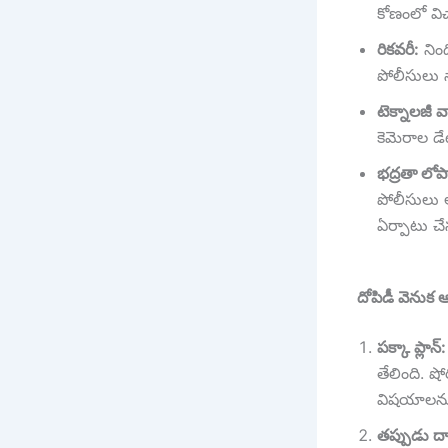
కోణంలో వి
రికవరీ:
నిం
పోలీసులు స
టెక్నాలజీ 
కెమెరాల డే
భద్రతా లోప
పోలీసులు ఆ
ఏర్పాటు చ
దోపిడీ వెనుక ఆ
పక్కా ప్లాన్:
తేలింది. ష
విషయాలను 
తప్పుడు దార