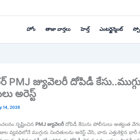
హోం
తాజా వార్తలు
హెల్త్‌
ఎంటర్టైన్మెంట్
స్పోర
్ PMJ జ్యువెలరీ దోపిడీ కేసు..ముగ్గ
లు అరెస్ట్
y 14, 2026
సంచలనం సృష్టించిన
PMJ జ్యువెలరీ
దోపిడీ కేసును పోలీసులు అత్యంత వేగం
ోజుల వ్యవధిలోనే ముగ్గురు నిందితులను అరెస్ట్ చేసి, వారు ఎత్తుకెళ్లిన భారీ 