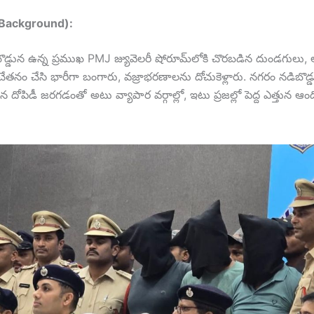
 (Background):
బొడ్డున ఉన్న ప్రముఖ PMJ జ్యువెలరీ షోరూమ్‌లోకి చొరబడిన దుండగులు, 
అచేతనం చేసి భారీగా బంగారు, వజ్రాభరణాలను దోచుకెళ్లారు. నగరం నడిబొడ
ోపిడీ జరగడంతో అటు వ్యాపార వర్గాల్లో, ఇటు ప్రజల్లో పెద్ద ఎత్తున ఆ