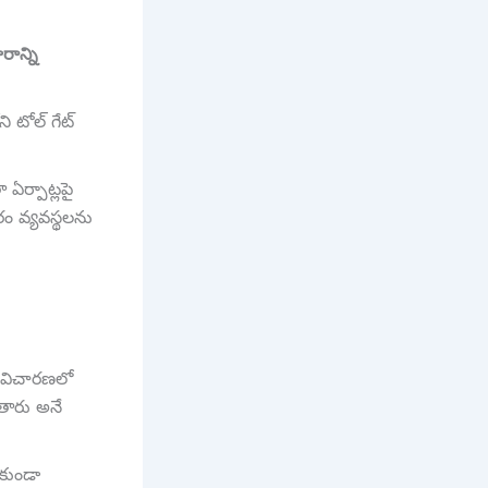
ాన్ని
ి టోల్ గేట్
ఏర్పాట్లపై
రం వ్యవస్థలను
 విచారణలో
ుతారు అనే
కుండా