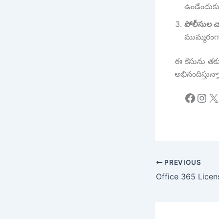
ఉండేందుకు 
పోలీసుల చ
ముమ్మరంగా 
ఈ కేసును తక
అభినందిస్తున్
Faceb
Ins
X
PREVIOUS