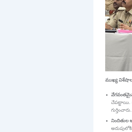
ముఖ్య విశేషా
వేగవంతమై
చేపట్టాయి
గుర్తించారు.
నిందితుల అర
అదుపులోకి 