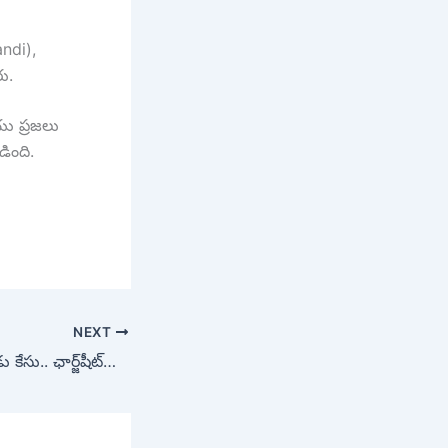
andi),
ు.
ు ప్రజలు
ింది.
NEXT
ఎర్రకోట కారు పే**లుడు కేసు.. ఛార్జ్‌షీట్‌లో సంచలన విషయాలు