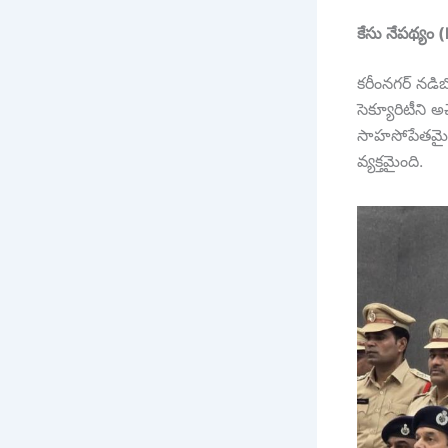
కేసు నేపథ్యం
కరీంనగర్ నడి
సెక్యూరిటీని 
సాహసోపేతమైన ద
వ్యక్తమైంది.