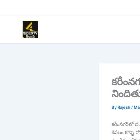
Skip
to
content
కరీంనగర
నిందితు
By
Rajesh
/
Ma
కరీంనగర్‌లో 
కేవలం కొన్ని ర