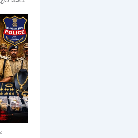
పుడు వీడింది.
: