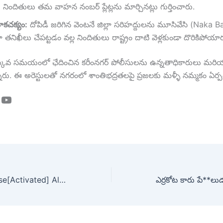
నిందితులు తమ వాహన నంబర్ ప్లేట్లను మార్చినట్లు గుర్తించారు.
ాకచక్యం:
దోపిడీ జరిగిన వెంటనే జిల్లా సరిహద్దులను మూసివేసి (Naka B
తనిఖీలు చేపట్టడం వల్ల నిందితులు రాష్ట్రం దాటి వెళ్లకుండా దొరికిపోయార
్కువ సమయంలో ఛేదించిన కరీంనగర్ పోలీసులను ఉన్నతాధికారులు మరియ
నారు. ఈ అరెస్టులతో నగరంలో శాంతిభద్రతలపై ప్రజలకు మళ్ళీ నమ్మకం ఏర్పడ
ook
tagram
YouTube
Office 365 License[Activated] All Versions (x32x64) Lifetime Multilingual