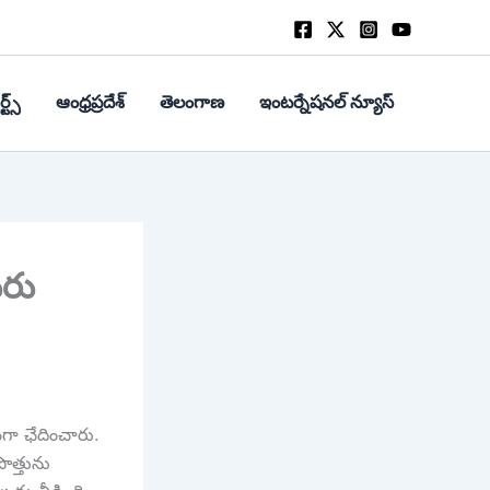
్ట్స్
ఆంధ్రప్రదేశ్
తెలంగాణ
ఇంటర్నేషనల్ న్యూస్
ురు
గా ఛేదించారు.
సొత్తును