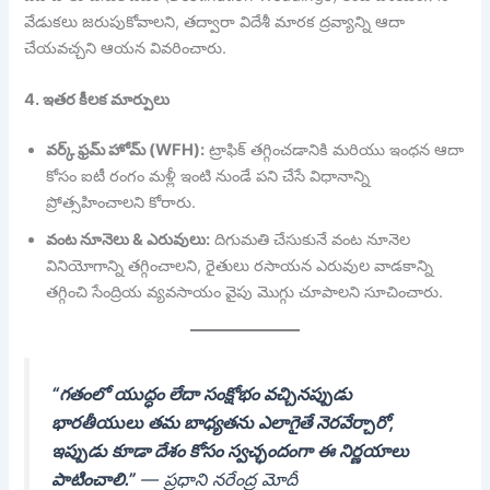
వేడుకలు జరుపుకోవాలని, తద్వారా విదేశీ మారక ద్రవ్యాన్ని ఆదా
చేయవచ్చని ఆయన వివరించారు.
4. ఇతర కీలక మార్పులు
వర్క్ ఫ్రమ్ హోమ్ (WFH):
ట్రాఫిక్ తగ్గించడానికి మరియు ఇంధన ఆదా
కోసం ఐటీ రంగం మళ్లీ ఇంటి నుండే పని చేసే విధానాన్ని
ప్రోత్సహించాలని కోరారు.
వంట నూనెలు & ఎరువులు:
దిగుమతి చేసుకునే వంట నూనెల
వినియోగాన్ని తగ్గించాలని, రైతులు రసాయన ఎరువుల వాడకాన్ని
తగ్గించి సేంద్రియ వ్యవసాయం వైపు మొగ్గు చూపాలని సూచించారు.
“గతంలో యుద్ధం లేదా సంక్షోభం వచ్చినప్పుడు
భారతీయులు తమ బాధ్యతను ఎలాగైతే నెరవేర్చారో,
ఇప్పుడు కూడా దేశం కోసం స్వచ్ఛందంగా ఈ నిర్ణయాలు
పాటించాలి.”
—
ప్రధాని నరేంద్ర మోదీ