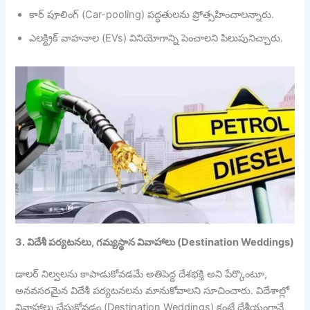
కార్ పూలింగ్ (Car-pooling) పద్ధతులను ప్రోత్సహించాలన్నారు.
ఎలక్ట్రిక్ వాహనాల (EVs) వినియోగాన్ని పెంచాలని పిలుపునిచ్చారు.
3. విదేశీ పర్యటనలు, గమ్యస్థాన వివాహాలు (Destination Weddings)
డాలర్ నిల్వలను కాపాడుకోవడమే అతిపెద్ద దేశభక్తి అని పేర్కొంటూ,
అనవసరమైన విదేశీ పర్యటనలను మానుకోవాలని సూచించారు. విదేశాల్లో
వివాహాలు చేసుకోవడం (Destination Weddings) కంటే దేశీయంగానే