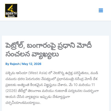
Skip
to
content
పెట్రోల్, బంగారంపై ప్రధాని మోదీ
సంచలన వ్యాఖ్యలు
By
Rajesh
/
May 12, 2026
పశ్చిమ ఆసియా (West Asia) లో నెలకొన్న ఉద్రిక్త పరిస్థితులు, ముడి
చమురు ధరల పెరుగుదల నేపథ్యంలో ప్రధానమంత్రి నరేంద్ర మోదీ దేశ
ప్రజలకు అత్యంత కీలకమైన విజ్ఞప్తులు చేశారు. మే 10 మరియు 11
(2026) తేదీల్లో తెలంగాణ మరియు గుజరాత్ పర్యటనల సందర్భంగా
ఆయన చేసిన వ్యాఖ్యలు ఇప్పుడు దేశవ్యాప్తంగా
చర్చనీయాంశమయ్యాయి.