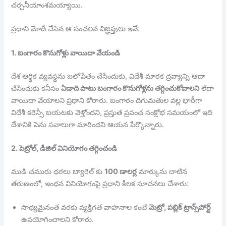
చర్చనీయాంశమయ్యాయి.
ప్రధాని మోదీ చేసిన ఆ సంచలన విజ్ఞప్తులు ఇవే:
1. బంగారం కొనుగోళ్లు వాయిదా వేయండి
దేశ ఆర్థిక వ్యవస్థను బలోపేతం చేసేందుకు, విదేశీ మారక ద్రవ్యాన్ని ఆదా
చేసేందుకు కనీసం
ఏడాది పాటు బంగారం కొనుగోళ్లను తగ్గించుకోవాలని
లేదా
వాయిదా వేయాలని ప్రధాని కోరారు. బంగారం దిగుమతుల వల్ల భారీగా
విదేశీ కరెన్సీ బయటకు వెళ్తోందని, ప్రస్తుత ప్రపంచ సంక్షోభ సమయంలో ఇది
దేశానికి పెను సవాలుగా మారిందని ఆయన పేర్కొన్నారు.
2. పెట్రోల్, డీజిల్ వినియోగం తగ్గించండి
ముడి చమురు ధరలు బ్యారెల్ కు
100 డాలర్ల
మార్కును దాటిన
తరుణంలో, ఇంధన వినియోగంపై ప్రధాని కీలక సూచనలు చేశారు:
సాధ్యమైనంత వరకు వ్యక్తిగత వాహనాల కంటే
మెట్రో, పబ్లిక్ ట్రాన్స్‌పోర్ట్
ఉపయోగించాలని కోరారు.