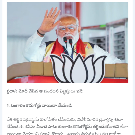
ప్రధాని మోదీ చేసిన ఆ సంచలన విజ్ఞప్తులు ఇవే:
1. బంగారం కొనుగోళ్లు వాయిదా వేయండి
దేశ ఆర్థిక వ్యవస్థను బలోపేతం చేసేందుకు, విదేశీ మారక ద్రవ్యాన్ని ఆదా
చేసేందుకు కనీసం
ఏడాది పాటు బంగారం కొనుగోళ్లను తగ్గించుకోవాలని
లేదా
వాయిదా వేయాలని ప్రధాని కోరారు. బంగారం దిగుమతుల వల్ల భారీగా