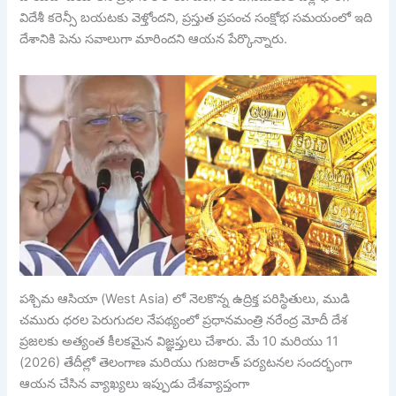
విదేశీ కరెన్సీ బయటకు వెళ్తోందని, ప్రస్తుత ప్రపంచ సంక్షోభ సమయంలో ఇది
దేశానికి పెను సవాలుగా మారిందని ఆయన పేర్కొన్నారు.
పశ్చిమ ఆసియా (West Asia) లో నెలకొన్న ఉద్రిక్త పరిస్థితులు, ముడి
చమురు ధరల పెరుగుదల నేపథ్యంలో ప్రధానమంత్రి నరేంద్ర మోదీ దేశ
ప్రజలకు అత్యంత కీలకమైన విజ్ఞప్తులు చేశారు. మే 10 మరియు 11
(2026) తేదీల్లో తెలంగాణ మరియు గుజరాత్ పర్యటనల సందర్భంగా
ఆయన చేసిన వ్యాఖ్యలు ఇప్పుడు దేశవ్యాప్తంగా