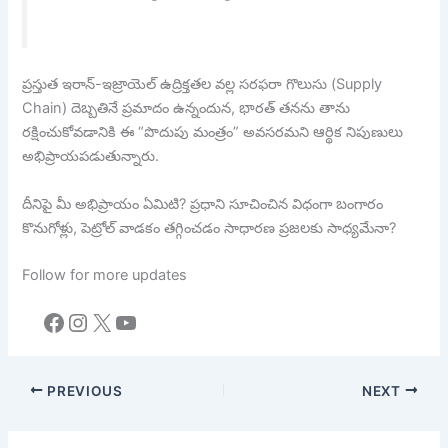
ప్రస్తుత ఇరాన్-ఇజ్రాయెల్ ఉద్రిక్తతల వల్ల సరఫరా గొలుసు (Supply
Chain) దెబ్బతినే ప్రమాదం ఉన్నందున, భారత్ తనను తాను
రక్షించుకోవడానికి ఈ “పొదుపు మంత్రం” అవసరమని ఆర్థిక నిపుణులు
అభిప్రాయపడుతున్నారు.
దీనిపై మీ అభిప్రాయం ఏమిటి? ప్రధాని సూచించిన విధంగా బంగారం
కొనుగోళ్లు, పెట్రోల్ వాడకం తగ్గించడం సాధారణ ప్రజలకు సాధ్యమేనా?
Follow for more updates
Facebook
Instagram
X
YouTube
PREVIOUS
NEXT