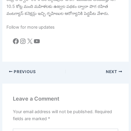
10.5 కోట్ల మంది మహిళలకు ఉజ్వల పథకం ద్వారా పొగ రహిత
వంటగ్యాస్ కనెక్షన్లు ఇచ్చి గృహిణుల ఆరోగ్యానికి పెద్దపీట వేశారు.
Follow for more updates
Facebook
Instagram
X
YouTube
PREVIOUS
NEXT
Leave a Comment
Your email address will not be published.
Required
fields are marked
*