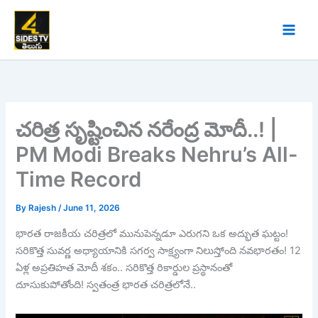
Skip
to
content
చరిత్ర సృష్టించిన నరేంద్ర మోదీ..! |
PM Modi Breaks Nehru’s All-
Time Record
By
Rajesh
/
June 11, 2026
భారత రాజకీయ చరిత్రలో మునుపెన్నడూ ఎరుగని ఒక అద్భుత ఘట్టం!
సరికొత్త సువర్ణ అధ్యాయానికి సగర్వ సాక్ష్యంగా నిలుస్తోంది నవభారతం! 12
ఏళ్ల అప్రతిహత మోదీ శకం.. సరికొత్త రికార్డుల ప్రస్థానంతో
దూసుకుపోతోంది! స్వతంత్ర భారత చరిత్రలోనే..