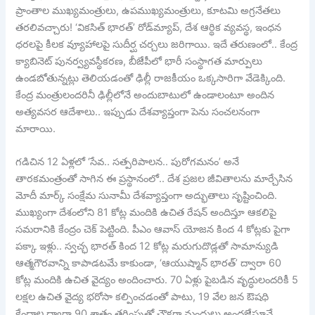
ప్రాంతాల ముఖ్యమంత్రులు, ఉపముఖ్యమంత్రులు, కూటమి అగ్రనేతలు
తరలివచ్చారు! ‘వికసిత్ భారత్’ రోడ్‌మ్యాప్, దేశ ఆర్థిక వ్యవస్థ, ఇంధన
ధరలపై కీలక వ్యూహాలపై సుదీర్ఘ చర్చలు జరిగాయి. ఇదే తరుణంలో.. కేంద్ర
క్యాబినెట్ పునర్వ్యవస్థీకరణ, బీజేపీలో భారీ సంస్థాగత మార్పులు
ఉండబోతున్నట్లు తెలియడంతో ఢిల్లీ రాజకీయం ఒక్కసారిగా వేడెక్కింది.
కేంద్ర మంత్రులందరినీ ఢిల్లీలోనే అందుబాటులో ఉండాలంటూ అందిన
అత్యవసర ఆదేశాలు.. ఇప్పుడు దేశవ్యాప్తంగా పెను సంచలనంగా
మారాయి.
గడిచిన 12 ఏళ్లలో ‘సేవ.. సత్పరిపాలన.. పురోగమనం’ అనే
తారకమంత్రంతో సాగిన ఈ ప్రస్థానంలో.. దేశ ప్రజల జీవితాలను మార్చేసిన
మోదీ మార్క్ సంక్షేమ సునామీ దేశవ్యాప్తంగా అద్భుతాలు సృష్టించింది.
ముఖ్యంగా దేశంలోని 81 కోట్ల మందికి ఉచిత రేషన్ అందిస్తూ ఆకలిపై
సమరానికి కేంద్రం చెక్ పెట్టింది. పీఎం ఆవాస్ యోజన కింద 4 కోట్లకు పైగా
పక్కా ఇళ్లు.. స్వచ్ఛ భారత్ కింద 12 కోట్ల మరుగుదొడ్లతో సామాన్యుడి
ఆత్మగౌరవాన్ని కాపాడటమే కాకుండా, ‘ఆయుష్మాన్ భారత్’ ద్వారా 60
కోట్ల మందికి ఉచిత వైద్యం అందించారు. 70 ఏళ్లు పైబడిన వృద్ధులందరికీ 5
లక్షల ఉచిత వైద్య భరోసా కల్పించడంతో పాటు, 19 వేల జన ఔషధి
కేంద్రాల ద్వారా 90 శాతం తగ్గింపుతో చౌకగా మందులు అందజేస్తూనే..