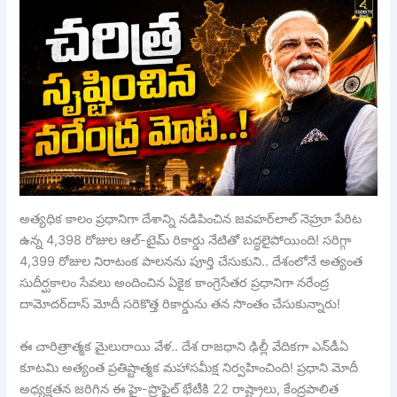
అత్యధిక కాలం ప్రధానిగా దేశాన్ని నడిపించిన జవహర్‌లాల్ నెహ్రూ పేరిట
ఉన్న 4,398 రోజుల ఆల్-టైమ్ రికార్డు నేటితో బద్ధలైపోయింది! సరిగ్గా
4,399 రోజుల నిరాటంక పాలనను పూర్తి చేసుకుని.. దేశంలోనే అత్యంత
సుదీర్ఘకాలం సేవలు అందించిన ఏకైక కాంగ్రెసేతర ప్రధానిగా నరేంద్ర
దామోదర్‌దాస్ మోదీ సరికొత్త రికార్డును తన సొంతం చేసుకున్నారు!
ఈ చారిత్రాత్మక మైలురాయి వేళ.. దేశ రాజధాని ఢిల్లీ వేదికగా ఎన్‌డీఏ
కూటమి అత్యంత ప్రతిష్టాత్మక మహాసమీక్ష నిర్వహించింది! ప్రధాని మోదీ
అధ్యక్షతన జరిగిన ఈ హై-ప్రొఫైల్ భేటీకి 22 రాష్ట్రాలు, కేంద్రపాలిత