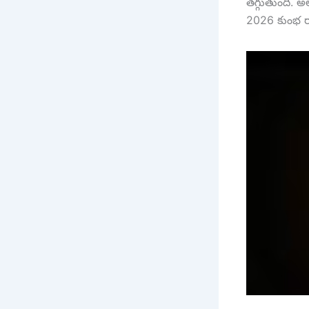
తగ్గుతుంది.
2026 కుంభ ర