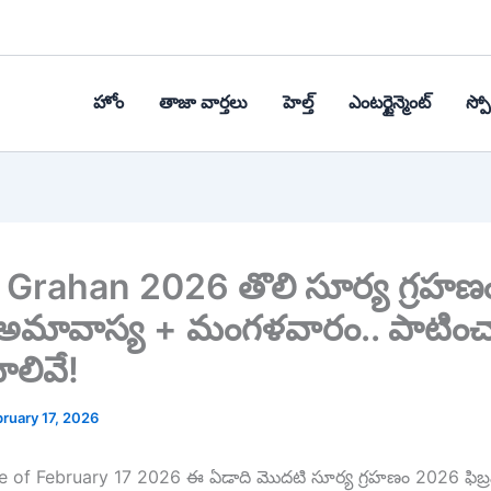
హోం
తాజా వార్తలు
హెల్త్‌
ఎంటర్టైన్మెంట్
స్పోర
Grahan 2026 తొలి సూర్య గ్రహణం 
. అమావాస్య + మంగళవారం.. పాటించ
లివే!
ruary 17, 2026
e of February 17 2026 ఈ ఏడాది మొదటి సూర్య గ్రహణం 2026 ఫిబ్ర