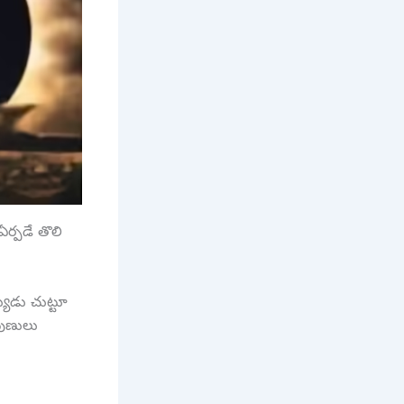
ర్పడే తొలి
యుడు చుట్టూ
పుణులు