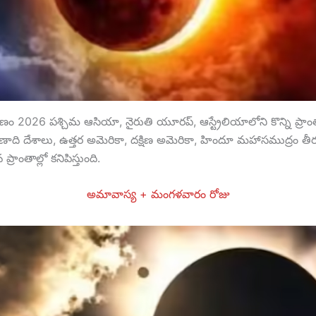
ణం 2026 పశ్చిమ ఆసియా, నైరుతి యూరప్, ఆస్ట్రేలియాలోని కొన్ని ప్రాం
్షిణాది దేశాలు, ఉత్తర అమెరికా, దక్షిణ అమెరికా, హిందూ మహాసముద్రం తీర 
వ ప్రాంతాల్లో కనిపిస్తుంది.
అమావాస్య + మంగళవారం రోజు