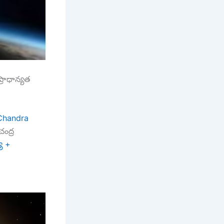
రాధాన్యత
Chandra
చంద్ర
య +