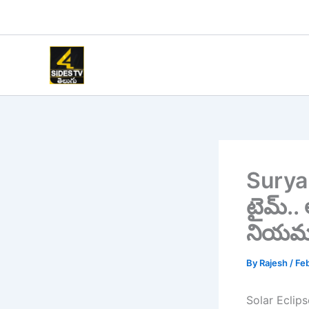
Skip
to
content
Surya 
టైమ్‌.
నియమా
By
Rajesh
/
Feb
Solar Eclips