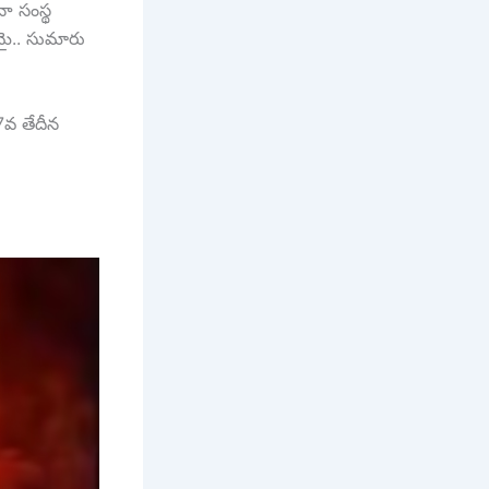
ా సంస్థ
మై.. సుమారు
7వ తేదీన