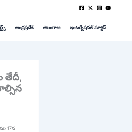
్ట్స్
ఆంధ్రప్రదేశ్
తెలంగాణ
ఇంటర్నేషనల్ న్యూస్
తేదీ,
ాల్సిన
వరి 17న