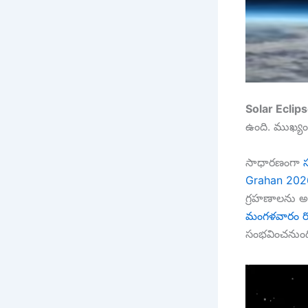
Solar Eclip
ఉంది. ముఖ్యంగ
సాధారణంగా
Grahan 202
గ్రహణాలను అశ
మంగళవారం ర
సంభవించనుంద