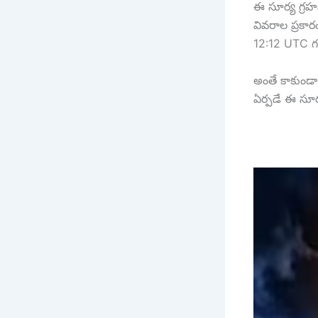
ఈ సూర్య గ్రహ
వివరాల ప్రకా
12:12 UTC గర
అంతే కాకుండా
ఏర్పడే ఈ సూ