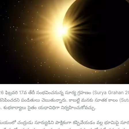
 ఫిబ్రవరి 17వ తేదీ సంభవించనున్న సూర్య గ్రహణం (Surya Grahan 
నిపించదని పండితులు చెబుతున్నారు. కాబట్టి మనకు సూతక కాలం (Sut
ు. శుభకార్యాలు సైతం యధావిధిగా నిర్వహించుకోవచ్చు.
ంలో చంద్రుడు సూర్యుడిని పాక్షికంగా కప్పివేయడం వల్ల భూమిపై సూర్