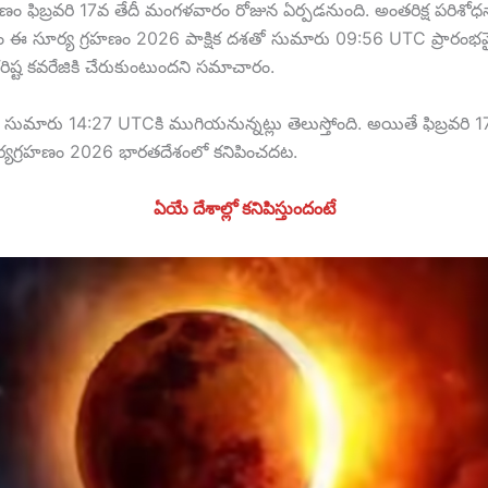
ణం ఫిబ్రవరి 17వ తేదీ మంగళవారం రోజున ఏర్పడనుంది. అంతరిక్ష పరిశోధన
రం ఈ సూర్య గ్రహణం 2026 పాక్షిక దశతో సుమారు 09:56 UTC ప్రారంభ
ిష్ట కవరేజికి చేరుకుంటుందని సమాచారం.
 సుమారు 14:27 UTCకి ముగియనున్నట్లు తెలుస్తోంది. అయితే ఫిబ్రవరి 1
ర్యగ్రహణం 2026 భారతదేశంలో కనిపించదట.
ఏయే దేశాల్లో కనిపిస్తుందంటే