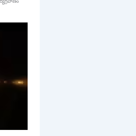
ర్యగ్రహణం