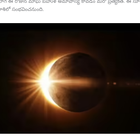
 అలాగే ఈ రోజున మాఘ బహుళ అమావాస్య కావడం మరో ప్రత్యేకత. ఈ సూ
ాశిలో సంభవించనుంది.