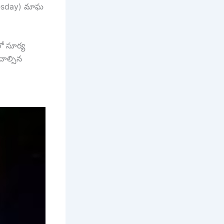
uesday) మాఘ
ో సూర్య
చాల్సిన