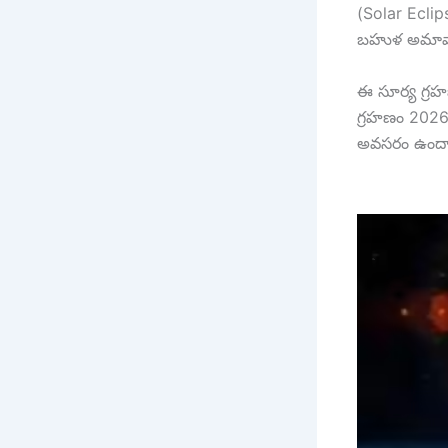
(Solar Ecli
బహుళ అమావాస
ఈ సూర్య గ్రహ
గ్రహణం 2026 
అవసరం ఉందా? 