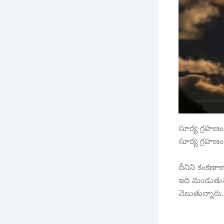
సూర్య గ్రహణం
సూర్య గ్రహణం
దీనిని కంకణా
ఇది మండుతున్
చెబుతున్నారు.