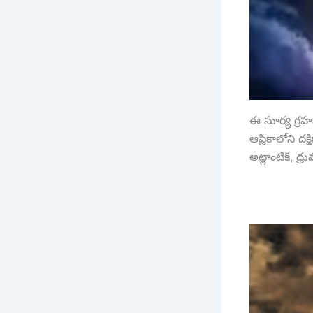
ఈ సూర్య గ్రహ
ఆఫ్రికాలోని దక
అట్లాంటిక్, ధ్రు