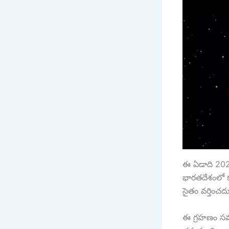
ఈ ఏడాది 2026
భారతదేశంలో క
సైతం వర్తించద
ఈ గ్రహణం సమయ