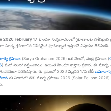
se 2026 February 17
హిందూ సంప్రదాయంలో గ్రహణాలకు విశేషమైన ప్
ా సూర్య గ్రహణానికి విశేషమైన ప్రాముఖ్యత ఇస్తారనే విషయం తెలిసిందే.
సూర్య గ్రహణం
(Surya Grahanam 2026) ఒక నెలలో, చంద్ర గ్రహణం (
6
) మరో నెలలో వస్తుంటాయి. అయితే హిందూ శాస్త్రాల ప్రకారం ఈ సూర్య, 
ుభకరంగా పరిగణిస్తారు. ఈ క్రమంలో 2026 ఫిబ్రవరి 17వ తేదీ
అమావాస్
ోజున
ఈ ఏడాదిలో తొలి సూర్య గ్రహణం 2026 (Solar Eclipse 2026)
ి.