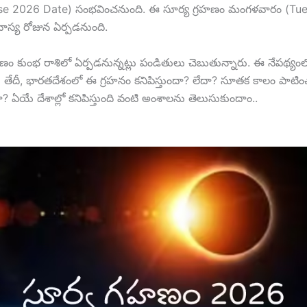
pse 2026 Date) సంభవించనుంది. ఈ సూర్య గ్రహణం మంగళవారం (T
్య రోజున ఏర్పడనుంది.
ణం కుంభ రాశిలో ఏర్పడనున్నట్లు పండితులు చెబుతున్నారు. ఈ నేపథ్యంల
తేదీ, భారతదేశంలో ఈ గ్రహనం కనిపిస్తుందా? లేదా? సూతక కాలం పాటిం
ఏయే దేశాల్లో కనిపిస్తుంది వంటి అంశాలను తెలుసుకుందాం..