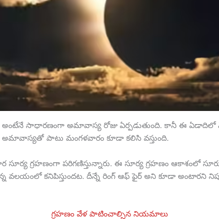
 అంటేనే సాధారణంగా అమావాస్య రోజు ఏర్పడుతుంది. కానీ ఈ ఏడాదిలో ఏ
 అమావాస్యతో పాటు మంగళవారం కూడా కలిసి వస్తుంది.
కార సూర్య గ్రహణంగా పరిగణిస్తున్నారు. ఈ సూర్య గ్రహణం ఆకాశంలో సూర్
న వలయంలో కనిపిస్తుందట. దీన్నే రింగ్ ఆఫ్ ఫైర్ అని కూడా అంటారని ని
గ్రహణం వేళ పాటించాల్సిన నియమాలు