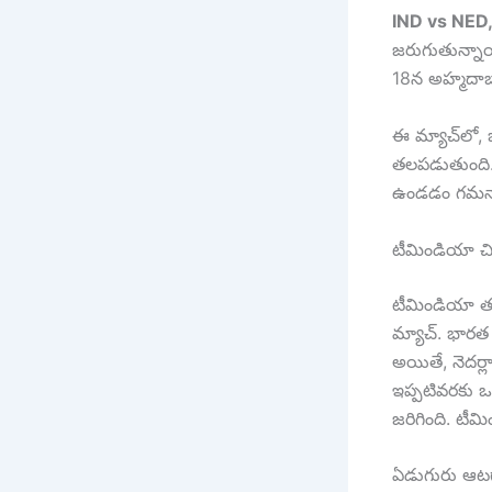
IND vs NED
జరుగుతున్నాయ
18న అహ్మదాబాద
ఈ మ్యాచ్‌లో,
తలపడుతుంది. 
ఉండడం గమనార
టీమిండియా చివ
టీమిండియా తన 
మ్యాచ్. భారత
అయితే, నెదర్ల
ఇప్పటివరకు ఒక
జరిగింది. టీమ
ఏడుగురు ఆటగా