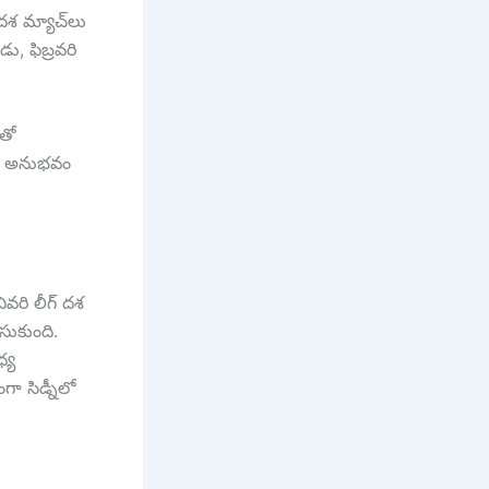
దశ మ్యాచ్‌లు
, ఫిబ్రవరి
ుతో
ిన అనుభవం
ివరి లీగ్ దశ
సుకుంది.
ధ్య
ా సిడ్నీలో