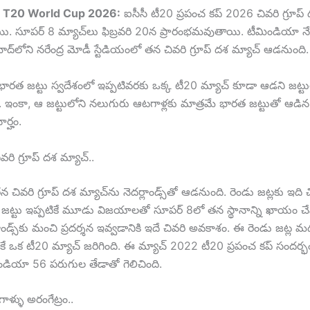
, T20 World Cup 2026:
ఐసీసీ టీ20 ప్రపంచ కప్ 2026 చివరి గ్రూప్ 
ి. సూపర్ 8 మ్యాచ్‌లు ఫిబ్రవరి 20న ప్రారంభమవుతాయి. టీమిండియా నేడు
్‌లోని నరేంద్ర మోడీ స్టేడియంలో తన చివరి గ్రూప్ దశ మ్యాచ్ ఆడనుంది.
 భారత జట్టు స్వదేశంలో ఇప్పటివరకు ఒక్క టీ20 మ్యాచ్ కూడా ఆడని జట్ట
ఇంకా, ఆ జట్టులోని నలుగురు ఆటగాళ్లకు మాత్రమే భారత జట్టుతో ఆడ
్హం.
రి గ్రూప్ దశ మ్యాచ్..
చివరి గ్రూప్ దశ మ్యాచ్‌ను నెదర్లాండ్స్‌తో ఆడనుంది. రెండు జట్లకు ఇది చ
 జట్టు ఇప్పటికే మూడు విజయాలతో సూపర్ 8లో తన స్థానాన్ని ఖాయం చే
ాండ్స్‌కు మంచి ప్రదర్శన ఇవ్వడానికి ఇదే చివరి అవకాశం. ఈ రెండు జట్ల మ
ే ఒక టీ20 మ్యాచ్ జరిగింది. ఈ మ్యాచ్ 2022 టీ20 ప్రపంచ కప్ సందర్భంగ
ిండియా 56 పరుగుల తేడాతో గెలిచింది.
ళ్ళు అరంగేట్రం..