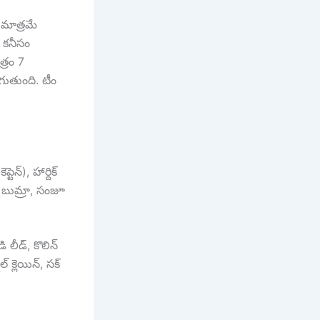
ా మాత్రమే
, కనీసం
్రం 7
ుతుంది. టీం
ెన్), హార్దిక్
ీత్ బుమ్రా, సంజూ
డి లీడ్, కొలిన్
్ క్లెయిన్, సక్