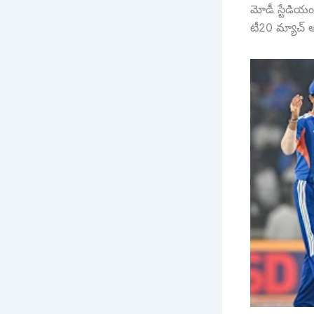
మోడీ స్టేడియ
టీ20 మ్యాచ్ 