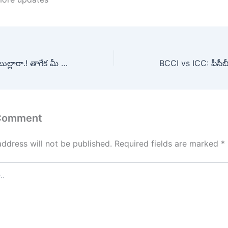
Alcohol: మందుబాబుల్లారా.! తాగేక మీ శరీరంలో ఈ లక్షణాలు కనిపిస్తే చావు దగ్గర పడ్డట్టే..
 Comment
address will not be published.
Required fields are marked
*