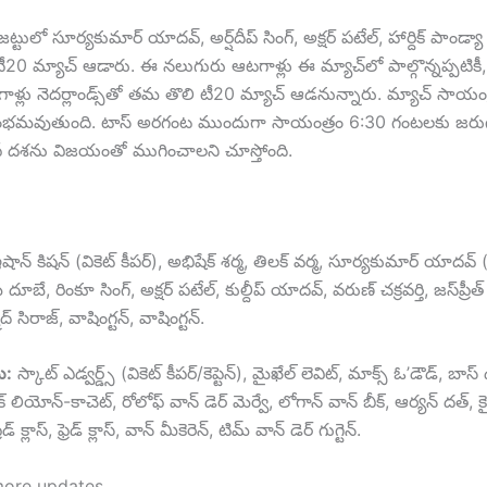
జట్టులో సూర్యకుమార్ యాదవ్, అర్ష్‌దీప్ సింగ్, అక్షర్ పటేల్, హార్దిక్ పాండ్య
తో టీ20 మ్యాచ్ ఆడారు. ఈ నలుగురు ఆటగాళ్లు ఈ మ్యాచ్‌లో పాల్గొన్నప్పటికీ
్లు నెదర్లాండ్స్‌తో తమ తొలి టీ20 మ్యాచ్ ఆడనున్నారు. మ్యాచ్ సాయంత
రంభమవుతుంది. టాస్ అరగంట ముందుగా సాయంత్రం 6:30 గంటలకు జరుగ
్ దశను విజయంతో ముగించాలని చూస్తోంది.
ాన్ కిషన్ (వికెట్ కీపర్), అభిషేక్ శర్మ, తిలక్ వర్మ, సూర్యకుమార్ యాదవ్ (కెప్ట
దూబే, రింకూ సింగ్, అక్షర్ పటేల్, కుల్దీప్ యాదవ్, వరుణ్ చక్రవర్తి, జస్‌ప్ర
సిరాజ్, వాషింగ్టన్, వాషింగ్టన్.
టు:
స్కాట్ ఎడ్వర్డ్స్ (వికెట్ కీపర్/కెప్టెన్), మైఖేల్ లెవిట్, మాక్స్ ఓ’డౌడ్, బాస్ 
్ లియోన్-కాచెట్, రోలోఫ్ వాన్ డెర్ మెర్వే, లోగాన్ వాన్ బీక్, ఆర్యన్ దత్, కైల
ెడ్ క్లాస్, ఫ్రెడ్ క్లాస్, వాన్ మీకెరెన్, టిమ్ వాన్ డెర్ గుగ్టెన్.
more updates