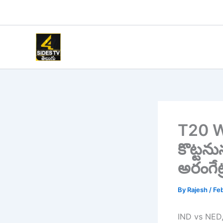
Skip
to
content
T20 Wo
కొట్టన
అరంగేట్
By
Rajesh
/
Feb
IND vs NED, 