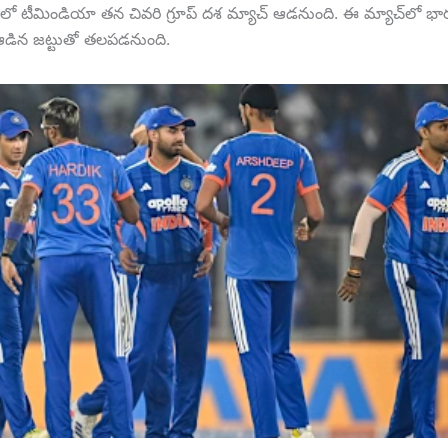
ంలో టీమిండియా తన చివరి గ్రూప్ దశ మ్యాచ్ ఆడనుంది. ఈ మ్యాచ్‌లో భార
ఆడిన జట్టుతో తలపడనుంది.