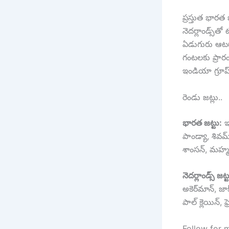
ప్రస్తుత భారత 
నెదర్లాండ్స్‌
ఏడుగురు ఆటగాళ
గంటలకు ప్రా
ఇండియా గ్రూప
రెండు జట్లు..
భారత జట్టు:
ఇష
పాండ్యా, శివమ్ 
శాంసన్, మహ్మద్ 
నెదర్లాండ్స్ జట్
అకెర్‌మాన్, జాక
పాల్ క్లెయిన్, ఫ్ర
Follow for 