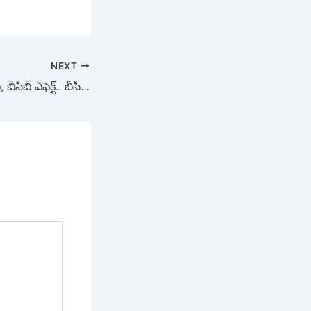
NEXT
BCCI vs ICC: పీసీబీ, బీసీబీ ఎఫెక్ట్.. బీసీసీఐకి బుర్ర బద్దలయ్యే న్యూస్ చెప్పనున్న ఐసీసీ..?