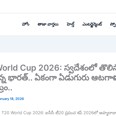
హోం
తాజా వార్తలు
హెల్త్‌
ఎంటర్టైన్మెంట్
స్పోర
rld Cup 2026: స్వదేశంలో తొలిసా
ున్న భారత్.. ఏకంగా ఏడుగురు ఆటగాళ
రం..
ruary 18, 2026
T20 World Cup 2026: ఐసీసీ టీ20 ప్రపంచ కప్ 2026లో అహ్మదాబాద్‌