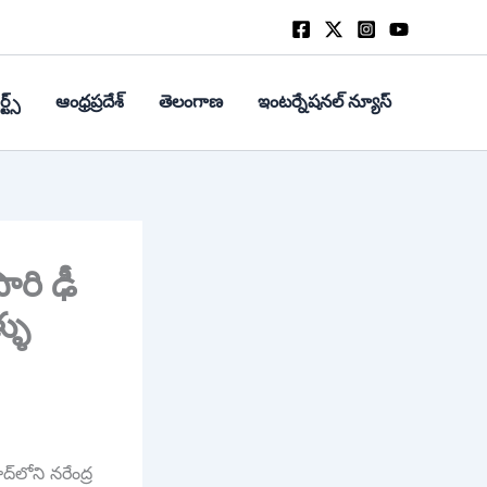
్ట్స్
ఆంధ్రప్రదేశ్
తెలంగాణ
ఇంటర్నేషనల్ న్యూస్
రి ఢీ
్ళు
లోని నరేంద్ర