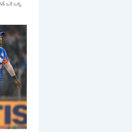
త్ ఒకే ఒక్క