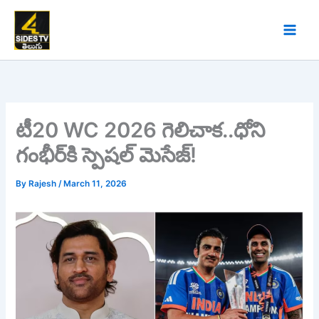
Skip
to
content
టీ20 WC 2026 గెలిచాక..ధోని
గంభీర్‌కి స్పెషల్ మెసేజ్!
By
Rajesh
/
March 11, 2026