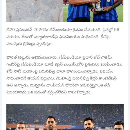
టీ20 ప్రపంచకప్‌ 2026ను టీమ్ఇండియా కైవసం చేసుకుంది. ఫైనల్లో 96
పరుగుల తేడాతో న్యూజిలాండ్‌పై ఘనవిజయం సాధించింది. దీనిపై
పలువురు క్రికెటర్లు స్పందిస్తూ..
భారత జట్టును అభినందించారు. టీమ్‌ఇండియా ప్రధాన కోచ్‌ గౌతమ్‌
గంభీర్‌పై టీమ్‌ఇండియా మాజీ కెప్టెన్‌ ఎం.ఎస్‌.ధోని ప్రశంసలు కురిపించాడు.
కోచ్‌ సాబ్‌ మొహంపై చిరునవ్వు చాలా బాగుంటుందన్నాడు. విజయం
సాధించాలనే ఆయన పట్టుదల, మొహంపై చిరునవ్వు కిల్లర్‌ కాంబినేషన్‌
అని అన్నాడు. బుమ్రాను ఛాంపియన్‌ బౌలర్‌గా అభివర్ణిస్తూ..అతడి
విజయాలను ఒక పదంతో వర్ణించలేనని రాసుకొచ్చాడు.