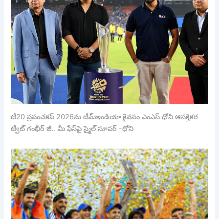
టీ20 ప్రపంచకప్‌ 2026ను టీమ్ఇండియా కైవసం ఎంఎస్ ధోని ఆసక్తికర
ట్వీట్ గంభీర్‌ జీ.. మీ ఫేస్‌పై స్మైల్ సూపర్ -ధోని