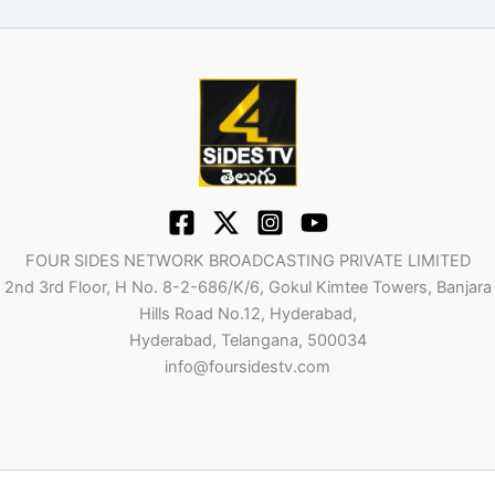
FOUR SIDES NETWORK BROADCASTING PRIVATE LIMITED
2nd 3rd Floor, H No. 8-2-686/K/6, Gokul Kimtee Towers, Banjara
Hills Road No.12, Hyderabad,
Hyderabad, Telangana, 500034
info@foursidestv.com