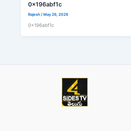
0x196abf1c
Rajesh
/
May 26, 2026
0x196abf1c