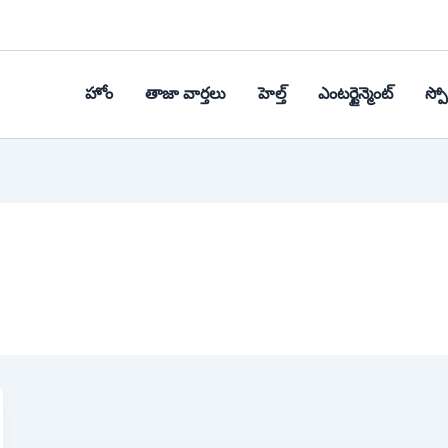
హోం
తాజా వార్తలు
హెల్త్‌
ఎంటర్టైన్మెంట్
స్పోర