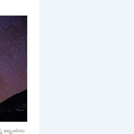
నో ఇబ్బందులు