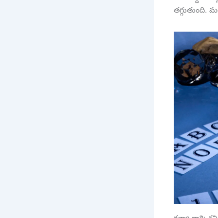
తగ్గుతుంది. మ