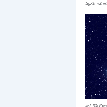
పడ్డారు. ఇక ఇప
మరి కొద్దీ రోజ