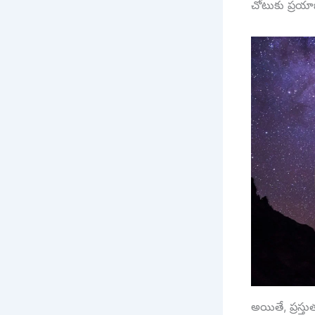
చోటుకు ప్రయాణ
అయితే, ప్రస్