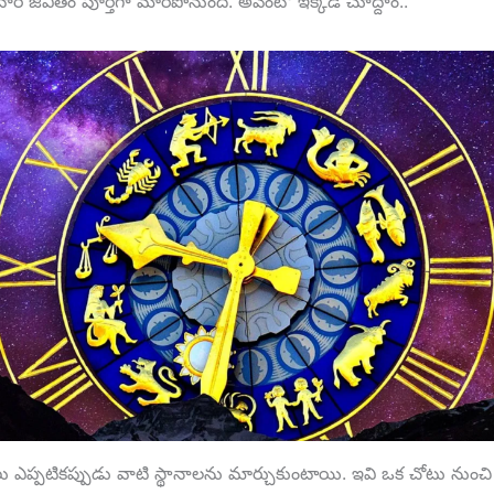
ారి జీవితం పూర్తిగా మారిపోనుంది. అవేంటో ఇక్కడ చూద్దాం..
ులు ఎప్పటికప్పుడు వాటి స్థానాలను మార్చుకుంటాయి. ఇవి ఒక చోటు నుంచ