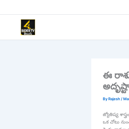
Skip
to
content
ఈ రాశుల
అదృష్ట
By
Rajesh
/
Ma
జ్యోతిష్య శాస
ఒక చోటు నుంచ