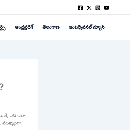
్ట్స్
ఆంధ్రప్రదేశ్
తెలంగాణ
ఇంటర్నేషనల్ న్యూస్
?
అయితే, ఇవి ఇలా
. ముఖ్యంగా,