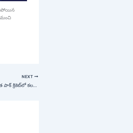
చిపోయిన
ా మంచి
NEXT
టీ20 వరల్డ్ కప్ తర్వాత పాక్ క్రికెట్‌లో కలకలం.. బాబర్ ఆజమ్ ఎఫెక్ట్‌తో రాజీనామా..!