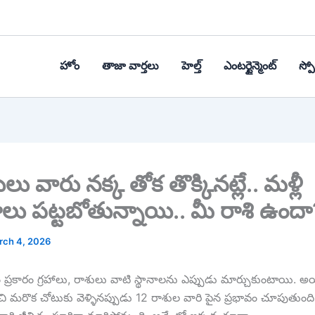
హోం
తాజా వార్తలు
హెల్త్‌
ఎంటర్టైన్మెంట్
స్పోర
ు వారు నక్క తోక తొక్కినట్లే.. మళ్లీ
ాలు పట్టబోతున్నాయి.. మీ రాశి ఉందా
rch 4, 2026
్త్రం ప్రకారం గ్రహాలు, రాశులు వాటి స్థానాలను ఎప్పుడు మార్చుకుంటాయి. 
ి మరొక చోటుకు వెళ్ళినప్పుడు 12 రాశుల వారి పైన ప్రభావం చూపుతుంది