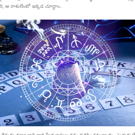
రి, ఆ రాశులేంటో ఇక్కడ చూద్దాం..