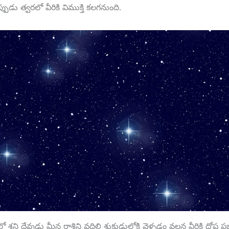
్పుడు త్వరలో వీరికి విముక్తి కలగనుంది.
ుల్లో శని దేవుడు మీన రాశిని వదిలి శుక్రుడులోకి వెళ్ళడం వలన వీరికి దోష ప్