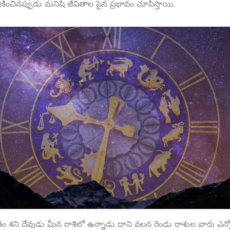
ించినప్పుడు మనిషి జీవితాల పైన ప్రభావం చూపిస్తాయి.
తుతం శని దేవుడు మీన రాశిలో ఉన్నాడు దాని వలన రెండు రాశుల వారు ఎన్