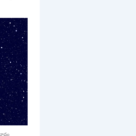
రభావం