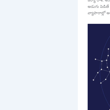
కన్యా రాశి: శ
అడుగు పెడితే 
వ్యాపారాల్లో