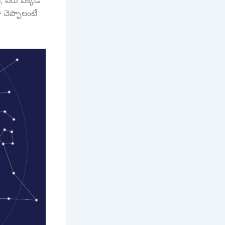
ే, వీరు ఎక్కడ
 చెప్పాలంటే