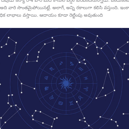
ని దేవుడు కన్యా రాశి వారి మీద కాసుల వర్షం కురిపించనున్నాడు. ఎందుకంట
అది వారి సొంతమైపోయినట్లే. అలాగే, అన్ని రకాలుగా కలిసి వస్తుంది. ఇంకా
 అధిక లాభాలు వస్తాయి. ఆదాయం కూడా రెట్టింపు అవుతుంది