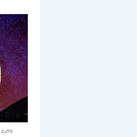
ి మరొక