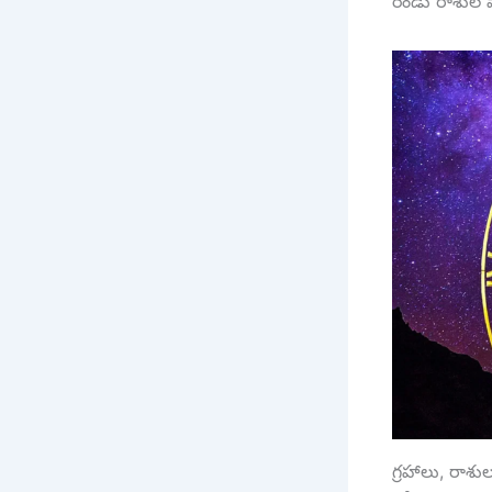
రెండు రాశుల వ
గ్రహాలు, రాశ