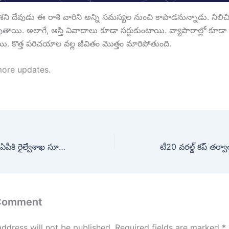
 శని దేవుడు ఈ రాశి వారిని అన్ని సమస్యల నుంచి కాపాడనున్నాడు. నిలి
ుతాయి. అలాగే, ఆస్తి వివాదాలు కూడా సర్దుకుంటాయి. వ్యాపారాల్లో కూడ
ి. కొత్త పరిచయాల వల్ల జీవితం మొత్తం మారిపోతుంది.
more updates.
Andhra Pradesh: ఏపీకి రైల్వేశాఖ సూపర్ న్యూస్.. ఈ ప్రాంతాలకు కూడా రైల్వే కనెక్టివిటీ.. ఆరు కొత్త లైన్లకు లైన్ క్లియర్..
 Comment
address will not be published.
Required fields are marked
*