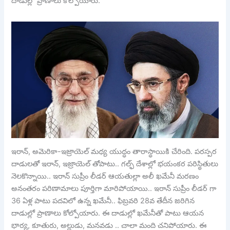
దాడుల్లో ప్రాణాలు కోల్పోయారు.
ఇరాన్, అమెరికా-ఇజ్రాయెల్ మధ్య యుద్ధం తారాస్థాయికి చేరింది. పరస్పర
దాడులతో ఇరాన్, ఇజ్రాయెల్ తోపాటు.. గల్ఫ్ దేశాల్లో భయంకర పరిస్థితులు
నెలకొన్నాయి.. ఇరాన్ సుప్రీం లీడర్ ఆయతుల్లా అలీ ఖమేనీ మరణం
అనంతరం పరిణామాలు పూర్తిగా మారిపోయాయి.. ఇరాన్ సుప్రీం లీడర్ గా
36 ఏళ్ల పాటు పదవిలో ఉన్న ఖమేనీ.. ఫిబ్రవరి 28వ తేదీన జరిగిన
దాడుల్లో ప్రాణాలు కోల్పోయారు. ఈ దాడుల్లో ఖమేనీతో పాటు ఆయన
భార్య, కూతురు, అల్లుడు, మనవడు .. చాలా మంది చనిపోయారు. ఈ