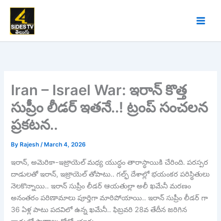
Skip
to
content
Iran – Israel War: ఇరాన్‌ కొత్త
సుప్రీం లీడర్‌ ఇతనే..! ట్రంప్ సంచలన
ప్రకటన..
By
Rajesh
/
March 4, 2026
ఇరాన్, అమెరికా-ఇజ్రాయెల్ మధ్య యుద్ధం తారాస్థాయికి చేరింది. పరస్పర
దాడులతో ఇరాన్, ఇజ్రాయెల్ తోపాటు.. గల్ఫ్ దేశాల్లో భయంకర పరిస్థితులు
నెలకొన్నాయి.. ఇరాన్ సుప్రీం లీడర్ ఆయతుల్లా అలీ ఖమేనీ మరణం
అనంతరం పరిణామాలు పూర్తిగా మారిపోయాయి.. ఇరాన్ సుప్రీం లీడర్ గా
36 ఏళ్ల పాటు పదవిలో ఉన్న ఖమేనీ.. ఫిబ్రవరి 28వ తేదీన జరిగిన