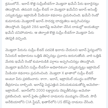
క్రమంలోనే.. ఇరాన్‌ కొత్త సుప్రీంలీడర్‌గా మొజ్తబా ఖమేనీ పేరు ఖరారైనట్లు
తెలుస్తోంది. తదుపరి సుప్రీం లీడర్ గా మొజ్తబా ఖమేనీని ఇరాన్‌ అసెంబ్లీ
ఎన్నుకున్నట్లు ఇజ్రాయెలీ మీడియా కథనాలు ప్రచురించింది. ఖమేనీ రెండో
కుమారుడు మొజ్తబాకే ఇరాన్‌ సారధ్య బాధ్యతలు అప్పగించినట్లు
తెలుస్తోంది. ఫిబ్రవరి 28న ఇరాన్‌పై అమెరికా చేసిన‌ దాడుల్లో అయతుల్లా
ఖమేనీ చనిపోయారు. ఆ తర్వాత కొత్త సుప్రీం లీడర్‌గా మొజ్తబా పేరు
తెరపైకి వచ్చింది.
మొజ్తబా పేరును సుప్రీం లీడర్‌ పదవికి ఖరారు చేయలని ఇరాన్‌ సైన్యంలోని
సీనియర్‌ అధికారులు ఒత్తిడి తెచ్చినట్లు ప్రచారం జరుగుతోంది. వారి ఒత్తిడి
మేరకు ఖమేనీ రెండో కుమారుడికి పగ్గాలు అప్పగించినట్లు తెలుస్తోంది.
మొజ్తబా ఖమేనీని సుప్రీం లీడర్‌గా అధికారికంగా ఎన్నుకున్నట్లు ఇజ్రాయెల్‌
మీడియా కథనాలు ప్రచురించింది. మొజ్తబా X ఖాతాలో సుప్రీం లీడర్‌
అంటూ పేరు ప్రకటించారు. కాగా.. ఇరాన్‌, ఇజ్రాయెల్ యుద్ధం ఐదోరోజు
తీవ్రరూపం దాల్చింది. ఇరాన్‌పై పెద్దఎత్తున విరుచుకుపడుతోన్న అమెరికా-
ఇజ్రాయెల్‌.. ఇరాన్‌లోని 2000 లక్ష్యాలను దెబ్బతీసినట్లు అమెరికా
ప్రకటించింది. ఇరాన్ సైతం ప్రతీకార దాడులను ముమ్మరం చేసింది. సౌదీ
అరేబియాలోని CIA స్టేషన్‌, ఖతార్‌లోని US బేస్‌పై దాడులు చేసింది.