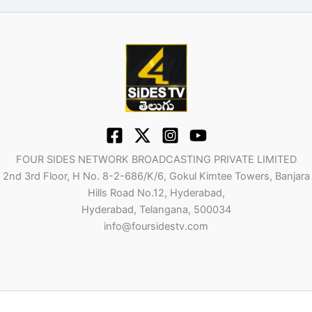
FOUR SIDES NETWORK BROADCASTING PRIVATE LIMITED
2nd 3rd Floor, H No. 8-2-686/K/6, Gokul Kimtee Towers, Banjara
Hills Road No.12, Hyderabad,
Hyderabad, Telangana, 500034
info@foursidestv.com