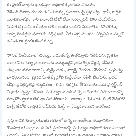
ఈ వైరల్ వార్తను ఖండిస్తూ అధికారిక ప్రకటన విడుదల
చేసింది.దివ్యాంగులకు ఉచిత బస్సు ప్రయాణంపై ప్రభుత్వం గానీ, ఆర్టీసీ
యాజమాన్యం గానీ ఎలాంటి జీవో లేదా సర్క్యులర్ జారీ చేయలేదు.
మహాలక్ష్మి పథకం కేవలం తెలంగాణకు చెందిన మహిళలు, బాలికలు,
ట్రాన్స్‌జెండర్లకు మాత్రమే వర్తిస్తుంది. వీరు పల్లె వెలుగు, ఎక్స్‌ప్రెస్‌ బస్సుల్లో
ఉచితంగా ప్రయాణించవచ్చు.
సోషల్ మీడియాలో చక్కర్లు కొడుతున్న ఉత్తర్వులు నకిలీవని, ప్రజలు
ఇలాంటి అసత్య ప్రచారాలను నమ్మవద్దని ప్రభుత్వం విజ్ఞప్తి చేసింది.
తప్పుడు సమాచారాన్ని సృష్టించడం, వ్యాప్తి చేయడం నేరమని ప్రభుత్వం
హెచ్చరించింది. ప్రజలను తప్పుదోవ పట్టించేలా నకిలీ జీవోలను వైరల్
చేస్తున్న వ్యక్తులపై చట్టపరంగా కఠిన చర్యలు తీసుకుంటామని ఫ్యాక్ట్‌చెక్‌
విభాగం స్పష్టం చేసింది. ప్రభుత్వం నుండి వచ్చే అధికారిక సమాచారాన్ని
మాత్రమే ప్రామాణికంగా తీసుకోవాలని.. వాట్సాప్, ఫేస్‌బుక్ వంటి వేదికల్లో
వచ్చే జీవోల క్యూఆర్ కోడ్‌లను గుడ్డిగా నమ్మకూడదని తెలిపింది.
ప్రస్తుతానికి దివ్యాంగులకు గతంలో ఉన్న రాయితీలు యధావిధిగా
కొనసాగుతున్నాయి. ఉచిత ప్రయాణంపై ప్రభుత్వం అధికారికంగా ఎలాంటి
నిర్ణయం తీసుకోలేదు. కాబట్టి ప్రయాణికులు కండక్టర్లకు సహకరించాలని,