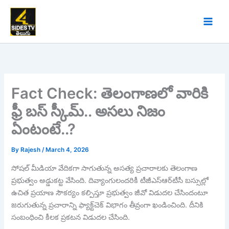
Skip
to
content
Fact Check: తెలంగాణలో వారికి
ఫ్రీ బస్ స్కీమ్.. అసలు నిజం
ఏంటంటే..?
By
Rajesh
/
March 4, 2026
సోషల్ మీడియా వేదికగా సాగుతున్న అసత్య ప్రచారాలకు తెలంగాణ
ప్రభుత్వం అడ్డుకట్ట వేసింది. దివ్యాంగులందరికీ టీజీఎస్‌ఆర్‌టీసీ బస్సుల్లో
ఉచిత ప్రయాణ సౌకర్యం కల్పిస్తూ ప్రభుత్వం జీవో విడుదల చేసిందంటూ
జరుగుతున్న ప్రచారాన్ని ఫ్యాక్ట్‌చెక్‌ విభాగం తీవ్రంగా ఖండించింది. దీనికి
సంబంధించి కీలక ప్రకటన విడుదల చేసింది.