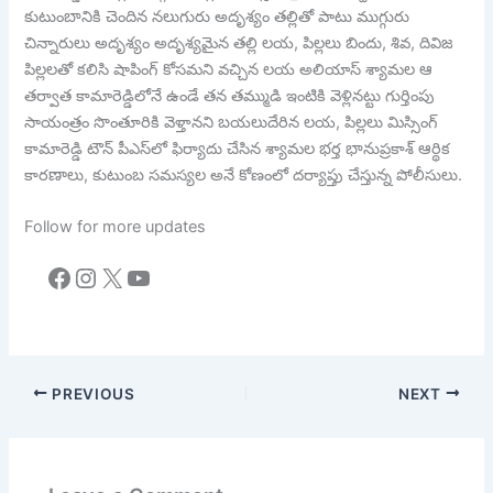
కుటుంబానికి చెందిన నలుగురు అదృశ్యం తల్లితో పాటు ముగ్గురు
చిన్నారులు అదృశ్యం అదృశ్యమైన తల్లి లయ, పిల్లలు బిందు, శివ, దివిజ
పిల్లలతో కలిసి షాపింగ్‌‌‌‌‌‌‌‌‌‌‌‌‌‌‌‌ కోసమని వచ్చిన లయ అలియాస్‌‌‌‌‌‌‌‌‌‌‌‌‌‌‌‌ శ్యామల ఆ
తర్వాత కామారెడ్డిలోనే ఉండే తన తమ్ముడి ఇంటికి వెళ్లినట్టు గుర్తింపు
సాయంత్రం సొంతూరికి వెళ్తానని బయలుదేరిన లయ, పిల్లలు మిస్సింగ్
కామారెడ్డి టౌన్‌‌‌‌‌‌‌‌‌‌‌‌‌‌‌‌ పీఎస్‎లో ఫిర్యాదు చేసిన శ్యామల భర్త భానుప్రకాశ్‌‌‌‌‌‌‌‌‌‌‌‌‌‌‌‌ ఆర్థిక
కారణాలు, కుటుంబ సమస్యల అనే కోణంలో దర్యాప్తు చేస్తున్న పోలీసులు.
Follow for more updates
Facebook
Instagram
X
YouTube
PREVIOUS
NEXT