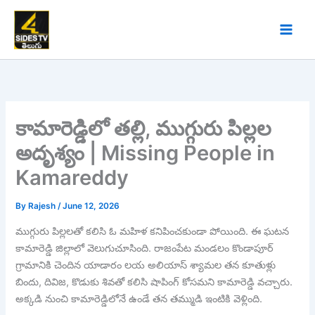
Skip
to
content
కామారెడ్డిలో తల్లి, ముగ్గురు పిల్లల
అదృశ్యం | Missing People in
Kamareddy
By
Rajesh
/
June 12, 2026
ముగ్గురు పిల్లలతో కలిసి ఓ మహిళ కనిపించకుండా పోయింది. ఈ ఘటన
కామారెడ్డి జిల్లాలో వెలుగుచూసింది. రాజంపేట మండలం కొండాపూర్‌‌‌‌‌‌‌‌‌‌‌‌‌‌‌‌
గ్రామానికి చెందిన యాడారం లయ అలియాస్‌‌‌‌‌‌‌‌‌‌‌‌‌‌‌‌ శ్యామల తన కూతుళ్లు
బిందు, దివిజ, కొడుకు శివతో కలిసి షాపింగ్‌‌‌‌‌‌‌‌‌‌‌‌‌‌‌‌ కోసమని కామారెడ్డి వచ్చారు.
అక్కడి నుంచి కామారెడ్డిలోనే ఉండే తన తమ్ముడి ఇంటికి వెళ్లింది.