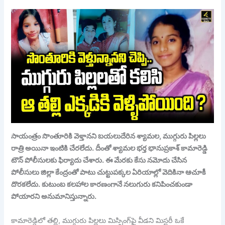
సాయంత్రం సొంతూరికి వెళ్తానని బయలుదేరిన శ్యామల, ముగ్గురు పిల్లలు
రాత్రి అయినా ఇంటికి చేరలేదు. దీంతో శ్యామల భర్త భానుప్రకాశ్‌‌‌‌‌‌‌‌‌‌‌‌‌‌‌‌ కామారెడ్డి
టౌన్‌‌‌‌‌‌‌‌‌‌‌‌‌‌‌‌ పోలీసులకు ఫిర్యాదు చేశారు. ఈ మేరకు కేసు నమోదు చేసిన
పోలీసులు జిల్లా కేంద్రంతో పాటు చుట్టుపక్కల ఏరియాల్లో వెదికినా ఆచూకీ
దొరకలేదు. కుటుంబ కలహాల కారణంగానే నలుగురు కనిపించకుండా
పోయారని అనుమానిస్తున్నారు.
కామారెడ్డిలో తల్లి, ముగ్గురు పిల్లలు మిస్సింగ్‎పై వీడని మిస్టరీ ఒకే